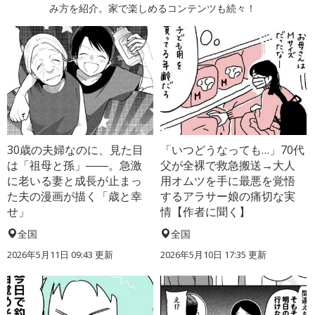
み方を紹介。家で楽しめるコンテンツも続々！
30歳の夫婦なのに、見た目
「いつどうなっても…」70代
は「祖母と孫」――。急激
父が全裸で救急搬送→大人
に老いる妻と成長が止まっ
用オムツを手に最悪を覚悟
た夫の漫画が描く「歳と幸
するアラサー娘の痛切な実
せ」
情【作者に聞く】
全国
全国
2026年5月11日 09:43 更新
2026年5月10日 17:35 更新