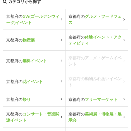
カテゴリから探す
京都府の
GW(ゴールデンウィ
京都府の
グルメ・フードフェ
ーク)イベント
ス
京都府の
体験イベント・アク
京都府の
物産展
ティビティ
京都府の
アニメ・ゲームイベ
京都府の
無料イベント
ント
京都府の
動物ふれあいイベン
京都府の
花イベント
ト
京都府の
祭り
京都府の
フリーマーケット
京都府の
コンサート・音楽関
京都府の
美術展・博物展・展
連イベント
示会