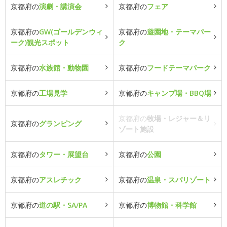
京都府の
演劇・講演会
京都府の
フェア
京都府の
GW(ゴールデンウィ
京都府の
遊園地・テーマパー
ーク)観光スポット
ク
京都府の
水族館・動物園
京都府の
フードテーマパーク
京都府の
工場見学
京都府の
キャンプ場・BBQ場
京都府の
牧場・レジャー＆リ
京都府の
グランピング
ゾート施設
京都府の
タワー・展望台
京都府の
公園
京都府の
アスレチック
京都府の
温泉・スパリゾート
京都府の
道の駅・SA/PA
京都府の
博物館・科学館