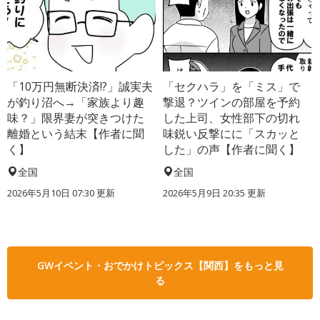
「10万円無断決済!?」誠実夫
「セクハラ」を「ミス」で
が釣り沼へ→「家族より趣
撃退？ツインの部屋を予約
味？」限界妻が突きつけた
した上司、女性部下の切れ
離婚という結末【作者に聞
味鋭い反撃にに「スカッと
く】
した」の声【作者に聞く】
全国
全国
2026年5月10日 07:30 更新
2026年5月9日 20:35 更新
GWイベント・おでかけトピックス【関西】をもっと見
る