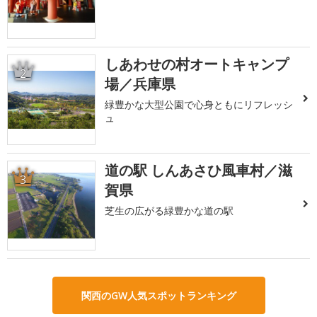
しあわせの村オートキャンプ
2
場／兵庫県
緑豊かな大型公園で心身ともにリフレッシ
ュ
道の駅 しんあさひ風車村／滋
3
賀県
芝生の広がる緑豊かな道の駅
関西のGW人気スポットランキング