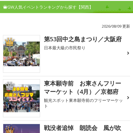
GW人気イベントランキングから探す【関西】
2026/08/09 更新
第53回中之島まつり／大阪府
1
日本最大級の市民祭り
東本願寺前 お東さんフリー
2
マーケット（4月）／京都府
観光スポット東本願寺前のフリーマーケッ
ト
戦没者追悼 朗読会 風が吹
3