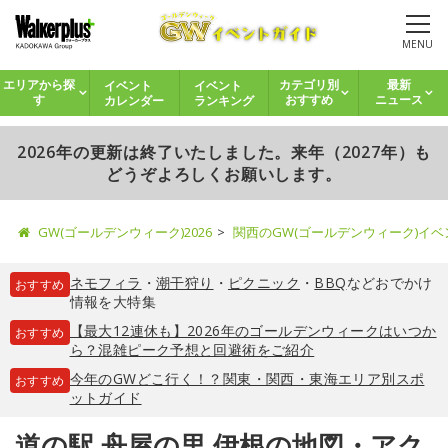
MENU
イベント
イベント
エリアから探
カテゴリ別
最新
カレンダー
ランキング
す
おすすめ
ニュース
2026年の更新は終了いたしました。来年（2027年）も
どうぞよろしくお願いします。
GW(ゴールデンウィーク)2026
関西のGW(ゴールデンウィーク)イ
ネモフィラ
・
潮干狩り
・
ピクニック
・
BBQ
などおでかけ
おすすめ
情報を大特集
【最大12連休も】2026年のゴールデンウィークはいつか
おすすめ
ら？混雑ピーク予想と回避術をご紹介
今年のGWどこ行く！？関東・関西・東海エリア別スポ
おすすめ
ットガイド
道の駅 舟屋の里 伊根の地図・アク