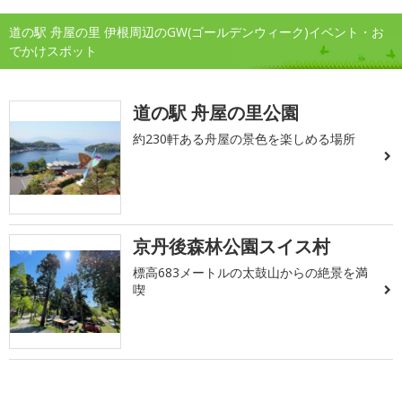
道の駅 舟屋の里 伊根周辺のGW(ゴールデンウィーク)イベント・お
でかけスポット
道の駅 舟屋の里公園
約230軒ある舟屋の景色を楽しめる場所
京丹後森林公園スイス村
標高683メートルの太鼓山からの絶景を満
喫