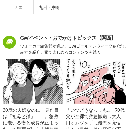
四国
九州・沖縄
GWイベント・おでかけトピックス【関西】
ウォーカー編集部が選ぶ、GW(ゴールデンウィーク)の楽し
み方を紹介。家で楽しめるコンテンツも続々！
30歳の夫婦なのに、見た目
「いつどうなっても…」70代
は「祖母と孫」――。急激
父が全裸で救急搬送→大人
に老いる妻と成長が止まっ
用オムツを手に最悪を覚悟