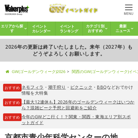
MENU
イベント
イベント
エリアから探
カテゴリ別
最新
カレンダー
ランキング
す
おすすめ
ニュース
2026年の更新は終了いたしました。来年（2027年）も
どうぞよろしくお願いします。
GW(ゴールデンウィーク)2026
関西のGW(ゴールデンウィーク)イ
ネモフィラ
・
潮干狩り
・
ピクニック
・
BBQ
などおでかけ
おすすめ
情報を大特集
【最大12連休も】2026年のゴールデンウィークはいつか
おすすめ
ら？混雑ピーク予想と回避術をご紹介
今年のGWどこ行く！？関東・関西・東海エリア別スポ
おすすめ
ットガイド
京都市青少年科学センターの地