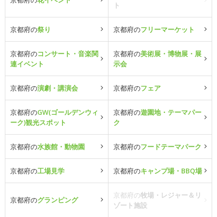
ト
京都府の
祭り
京都府の
フリーマーケット
京都府の
コンサート・音楽関
京都府の
美術展・博物展・展
連イベント
示会
京都府の
演劇・講演会
京都府の
フェア
京都府の
GW(ゴールデンウィ
京都府の
遊園地・テーマパー
ーク)観光スポット
ク
京都府の
水族館・動物園
京都府の
フードテーマパーク
京都府の
工場見学
京都府の
キャンプ場・BBQ場
京都府の
牧場・レジャー＆リ
京都府の
グランピング
ゾート施設