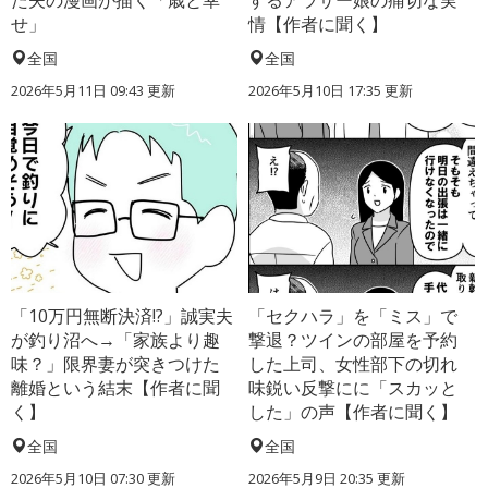
た夫の漫画が描く「歳と幸
するアラサー娘の痛切な実
せ」
情【作者に聞く】
全国
全国
2026年5月11日 09:43 更新
2026年5月10日 17:35 更新
「10万円無断決済!?」誠実夫
「セクハラ」を「ミス」で
が釣り沼へ→「家族より趣
撃退？ツインの部屋を予約
味？」限界妻が突きつけた
した上司、女性部下の切れ
離婚という結末【作者に聞
味鋭い反撃にに「スカッと
く】
した」の声【作者に聞く】
全国
全国
2026年5月10日 07:30 更新
2026年5月9日 20:35 更新