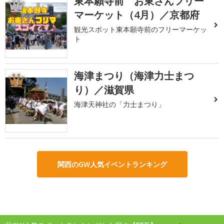
東本願寺前 お東さんフリー
2
マーケット（4月）／京都府
観光スポット東本願寺前のフリーマーケッ
ト
海津まつり（海津力士まつ
3
り）／滋賀県
海津天神社の「力士まつり」
関西のGW人気イベントランキング