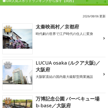
GW人気スポットランキングから探す【関西】
2026/08/06 更新
太秦映画村／京都府
1
時代劇の世界で江戸時代の住人に変身
LUCUA osaka (ルクア大阪)／
2
大阪府
大阪駅直結の国内最大級駅型商業施設
万博記念公園 バーベキュー場
3
b-base／大阪府