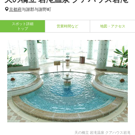
京都府
与謝郡与謝野町
スポット詳細
営業時間など
地図・アクセス
トップ
天の橋立 岩滝温泉 クアハウス岩滝