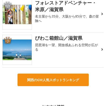
フォレストアドベンチャー・
2
米原／滋賀県
名古屋から35分、大阪から85分で、森の冒
険へ
びわこ箱館山／滋賀県
3
琵琶湖を一望、開放感あふれる空間が広が
る
関西のGW人気スポットランキング