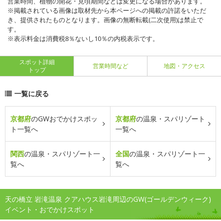
営業時間、植物の開花・見頃期間などは変更になる場合があります。
※掲載されている画像は取材先から本ページへの掲載の許諾をいただ
き、提供されたものとなります。画像の無断転載(二次使用)は禁止で
す。
※表示料金は消費税8％ないし10％の内税表示です。
スポット詳細
営業時間など
地図・アクセス
トップ
一覧に戻る
京都府
のGWおでかけスポッ
京都府
の温泉・スパリゾート
ト一覧へ
一覧へ
関西
の温泉・スパリゾート一
全国
の温泉・スパリゾート一
覧へ
覧へ
天の橋立 岩滝温泉 クアハウス岩滝周辺のGW(ゴールデンウィーク)
イベント・おでかけスポット