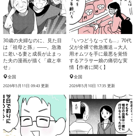
30歳の夫婦なのに、見た目
「いつどうなっても…」70代
は「祖母と孫」――。急激
父が全裸で救急搬送→大人
に老いる妻と成長が止まっ
用オムツを手に最悪を覚悟
た夫の漫画が描く「歳と幸
するアラサー娘の痛切な実
せ」
情【作者に聞く】
全国
全国
2026年5月11日 09:43 更新
2026年5月10日 17:35 更新