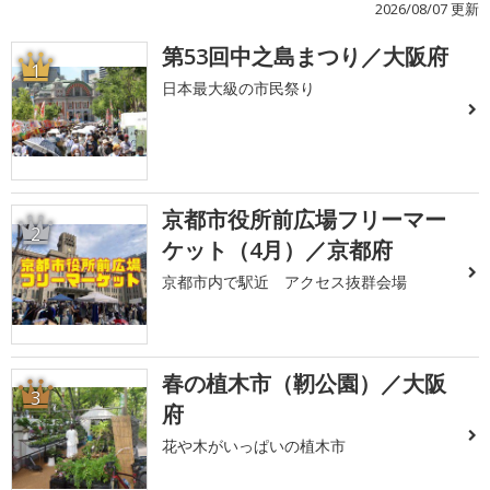
2026/08/07 更新
第53回中之島まつり／大阪府
1
日本最大級の市民祭り
京都市役所前広場フリーマー
2
ケット（4月）／京都府
京都市内で駅近 アクセス抜群会場
春の植木市（靭公園）／大阪
3
府
花や木がいっぱいの植木市