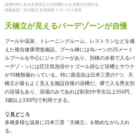
浴場中央にある全身浴などの浴槽からも天橋立が望める
画像提供：天の橋立 岩滝温泉 クアハウス岩滝
天橋立が見えるバーデゾーンが自慢
プールや温泉、トレーニングルーム、レストランなどを備
えた複合健康増進施設。プール棟には4レーンの25メート
ルプールを中心にジャグジーがあり、別棟の水着で入るバ
ーデゾ－ンには圧注気泡浴やトゴール浴など浴槽とサウナ
が10種類備わっている。特に過流浴は日本三景の1つ、天
橋立が最もよく見える施設自慢の浴槽だ。裸で入る男女別
の浴場もあり、浴場のみであれば割安(中学生以上550円、
3歳以上330円)で利用できる。
見どころ
多種多様な温泉に日本三景「天橋立」を眺めながら入れ
る。