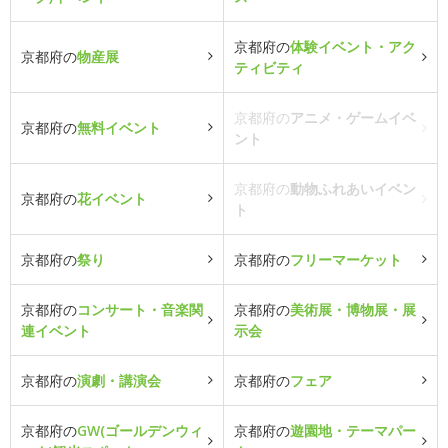
京都府の
体験イベント・アク
京都府の
物産展
ティビティ
京都府の
アニメ・ゲームイベ
京都府の
無料イベント
ント
京都府の
動物ふれあいイベン
京都府の
花イベント
ト
京都府の
祭り
京都府の
フリーマーケット
京都府の
コンサート・音楽関
京都府の
美術展・博物展・展
連イベント
示会
京都府の
演劇・講演会
京都府の
フェア
京都府の
GW(ゴールデンウィ
京都府の
遊園地・テーマパー