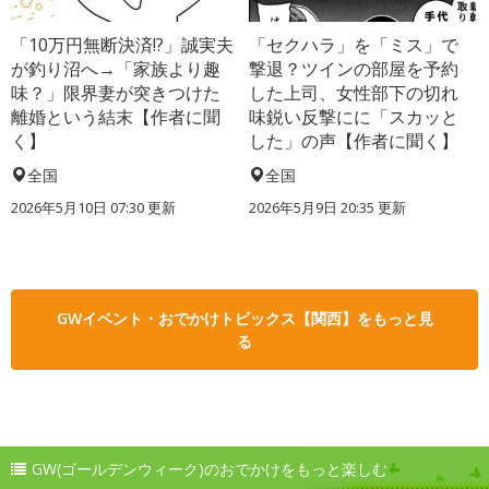
「10万円無断決済!?」誠実夫
「セクハラ」を「ミス」で
が釣り沼へ→「家族より趣
撃退？ツインの部屋を予約
味？」限界妻が突きつけた
した上司、女性部下の切れ
離婚という結末【作者に聞
味鋭い反撃にに「スカッと
く】
した」の声【作者に聞く】
全国
全国
2026年5月10日 07:30 更新
2026年5月9日 20:35 更新
GWイベント・おでかけトピックス【関西】をもっと見
る
GW(ゴールデンウィーク)のおでかけをもっと楽しむ