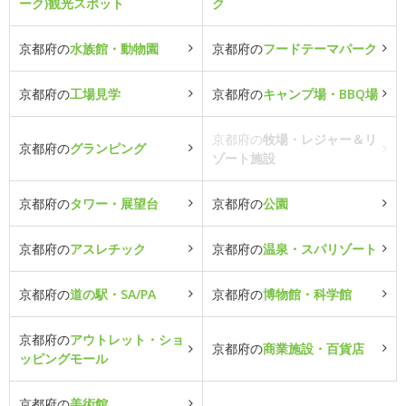
ーク)観光スポット
ク
京都府の
水族館・動物園
京都府の
フードテーマパーク
京都府の
工場見学
京都府の
キャンプ場・BBQ場
京都府の
牧場・レジャー＆リ
京都府の
グランピング
ゾート施設
京都府の
タワー・展望台
京都府の
公園
京都府の
アスレチック
京都府の
温泉・スパリゾート
京都府の
道の駅・SA/PA
京都府の
博物館・科学館
京都府の
アウトレット・ショ
京都府の
商業施設・百貨店
ッピングモール
京都府の
美術館