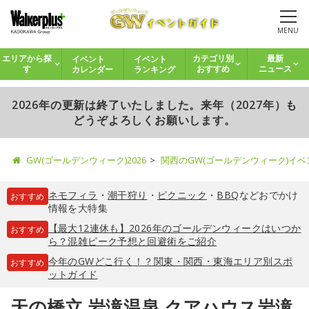
MENU
イベント
イベント
エリアから探
カテゴリ別
最新
カレンダー
ランキング
す
おすすめ
ニュース
2026年の更新は終了いたしました。来年（2027年）も
どうぞよろしくお願いします。
GW(ゴールデンウィーク)2026
関西のGW(ゴールデンウィーク)イ
ネモフィラ
・
潮干狩り
・
ピクニック
・
BBQ
などおでかけ
おすすめ
情報を大特集
【最大12連休も】2026年のゴールデンウィークはいつか
おすすめ
ら？混雑ピーク予想と回避術をご紹介
今年のGWどこ行く！？関東・関西・東海エリア別スポ
おすすめ
ットガイド
天の橋立 岩滝温泉 クアハウス岩滝