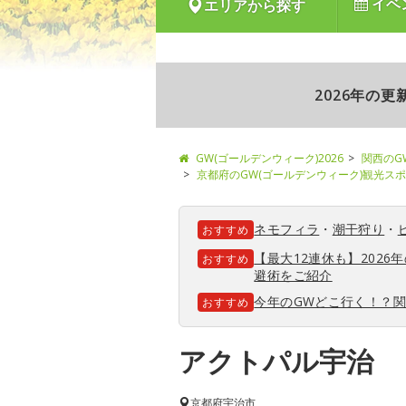
イベ
エリアから探す
2026年の
GW(ゴールデンウィーク)2026
関西のG
京都府のGW(ゴールデンウィーク)観光ス
ネモフィラ
・
潮干狩り
・
おすすめ
【最大12連休も】202
おすすめ
避術をご紹介
今年のGWどこ行く！？
おすすめ
アクトパル宇治
京都府
宇治市