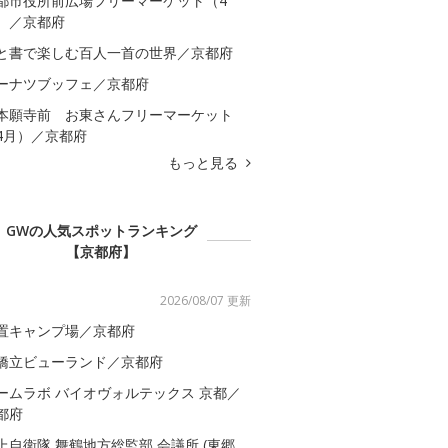
都市役所前広場フリーマーケット（4
）／京都府
と書で楽しむ百人一首の世界／京都府
ーナツブッフェ／京都府
本願寺前 お東さんフリーマーケット
4月）／京都府
もっと見る
GWの人気スポットランキング
【京都府】
2026/08/07 更新
置キャンプ場／京都府
橋立ビューランド／京都府
ームラボ バイオヴォルテックス 京都／
都府
上自衛隊 舞鶴地方総監部 会議所 (東郷