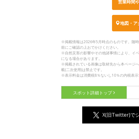
営業時間
地図・ア
※掲載情報は2026年5月時点のものです。
前にご確認の上おでかけください。
※自然災害の影響やその他諸事情により、イ
になる場合があります。
※掲載されている画像は取材先から本ページ
載(二次使用)は禁止です。
※表示料金は消費税8％ないし10％の内税表示
スポット詳細
トップ
X(旧Twitter)