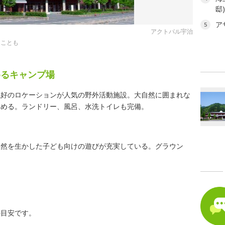
邸
ア
5
アクトパル宇治
ることも
めるキャンプ場
絶好のロケーションが人気の野外活動施設。大自然に囲まれな
しめる。ランドリー、風呂、水洗トイレも完備。
自然を生かした子ども向けの遊びが充実している。グラウン
の目安です。