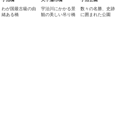
わが国最古級の由
宇治川にかかる景
数々の名勝、史跡
緒ある橋
観の美しい吊り橋
に囲まれた公園