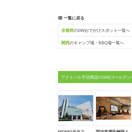
一覧に戻る
京都府
のGWおでかけスポット一覧へ
関西
のキャンプ場・BBQ場一覧へ
アクトパル宇治周辺のGW(ゴールデン
MOMOテラス
宇治市源氏物語ミ