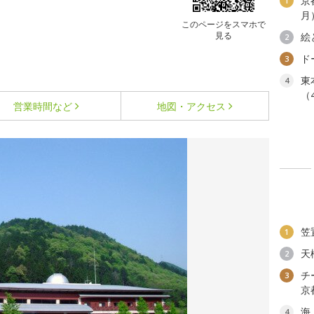
京
1
月
このページをスマホで
見る
絵
2
ド
3
東
4
（
営業時間など
地図・アクセス
笠
1
天
2
チ
3
京
海
4