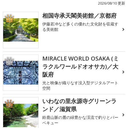
2026/08/10 更新
相国寺承天閣美術館／京都府
1
伊藤若冲など多くの優れた文化財を収蔵す
る美術館
MIRACLE WORLD OSAKA (ミ
2
ラクルワールドオオサカ)／大
阪府
光と映像が織りなす没入型デジタルアート
空間
いわなの里永源寺グリーンラ
3
ンド／滋賀県
鈴鹿山脈の麓の緑豊かな渓流で釣りとバー
ベキュー