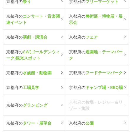
京都府の
祭り
京都府の
フリーマーケット
京都府の
コンサート・音楽関
京都府の
美術展・博物展・展
連イベント
示会
京都府の
演劇・講演会
京都府の
フェア
京都府の
GW(ゴールデンウィ
京都府の
遊園地・テーマパー
ーク)観光スポット
ク
京都府の
水族館・動物園
京都府の
フードテーマパーク
京都府の
工場見学
京都府の
キャンプ場・BBQ場
京都府の
牧場・レジャー＆リ
京都府の
グランピング
ゾート施設
京都府の
タワー・展望台
京都府の
公園