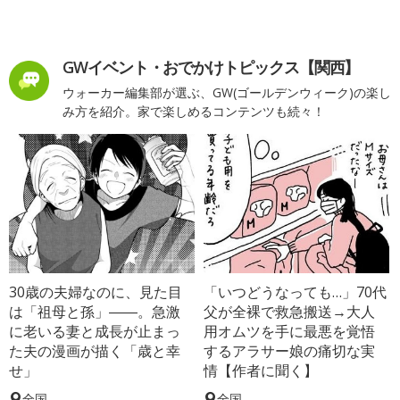
GWイベント・おでかけトピックス【関西】
ウォーカー編集部が選ぶ、GW(ゴールデンウィーク)の楽し
み方を紹介。家で楽しめるコンテンツも続々！
30歳の夫婦なのに、見た目
「いつどうなっても…」70代
は「祖母と孫」――。急激
父が全裸で救急搬送→大人
に老いる妻と成長が止まっ
用オムツを手に最悪を覚悟
た夫の漫画が描く「歳と幸
するアラサー娘の痛切な実
せ」
情【作者に聞く】
全国
全国