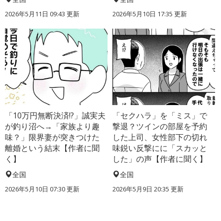
2026年5月11日 09:43 更新
2026年5月10日 17:35 更新
「10万円無断決済!?」誠実夫
「セクハラ」を「ミス」で
が釣り沼へ→「家族より趣
撃退？ツインの部屋を予約
味？」限界妻が突きつけた
した上司、女性部下の切れ
離婚という結末【作者に聞
味鋭い反撃にに「スカッと
く】
した」の声【作者に聞く】
全国
全国
2026年5月10日 07:30 更新
2026年5月9日 20:35 更新