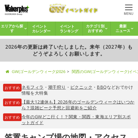
MENU
イベント
イベント
エリアから探
カテゴリ別
最新
カレンダー
ランキング
す
おすすめ
ニュース
2026年の更新は終了いたしました。来年（2027年）も
どうぞよろしくお願いします。
GW(ゴールデンウィーク)2026
関西のGW(ゴールデンウィーク)イ
ネモフィラ
・
潮干狩り
・
ピクニック
・
BBQ
などおでかけ
おすすめ
情報を大特集
【最大12連休も】2026年のゴールデンウィークはいつか
おすすめ
ら？混雑ピーク予想と回避術をご紹介
今年のGWどこ行く！？関東・関西・東海エリア別スポ
おすすめ
ットガイド
笠置キャンプ場の地図・アクセス