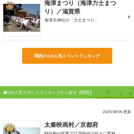
海津まつり（海津力士まつ
3
り）／滋賀県
海津天神社の「力士まつり」
関西のGW人気イベントランキング
GW人気スポットランキングから探す【関西】
2026/08/06 更新
太秦映画村／京都府
1
時代劇の世界で江戸時代の住人に変身