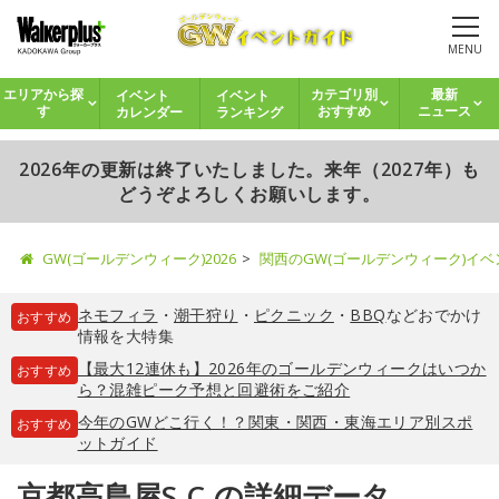
MENU
イベント
イベント
エリアから探
カテゴリ別
最新
カレンダー
ランキング
す
おすすめ
ニュース
2026年の更新は終了いたしました。来年（2027年）も
どうぞよろしくお願いします。
GW(ゴールデンウィーク)2026
関西のGW(ゴールデンウィーク)イ
ネモフィラ
・
潮干狩り
・
ピクニック
・
BBQ
などおでかけ
おすすめ
情報を大特集
【最大12連休も】2026年のゴールデンウィークはいつか
おすすめ
ら？混雑ピーク予想と回避術をご紹介
今年のGWどこ行く！？関東・関西・東海エリア別スポ
おすすめ
ットガイド
京都高島屋S.C.の詳細データ