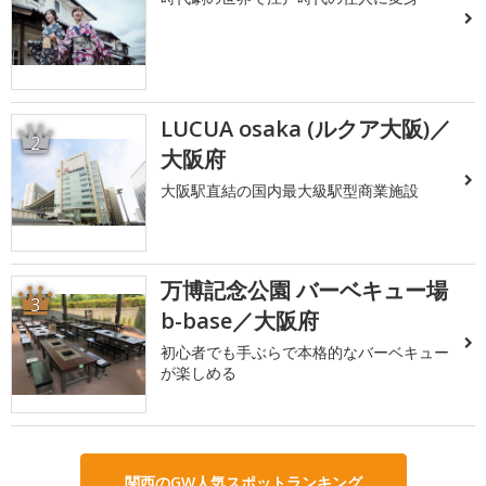
LUCUA osaka (ルクア大阪)／
2
大阪府
大阪駅直結の国内最大級駅型商業施設
万博記念公園 バーベキュー場
3
b-base／大阪府
初心者でも手ぶらで本格的なバーベキュー
が楽しめる
関西のGW人気スポットランキング