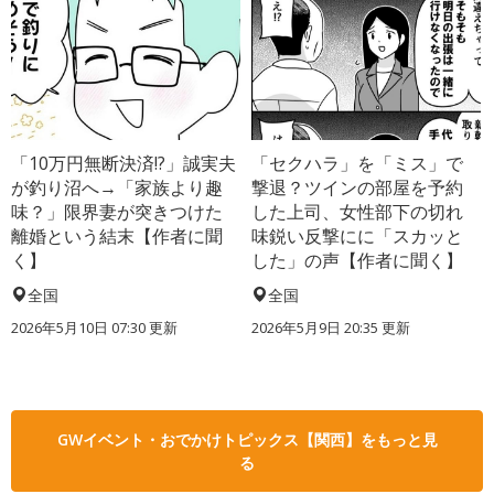
「10万円無断決済!?」誠実夫
「セクハラ」を「ミス」で
が釣り沼へ→「家族より趣
撃退？ツインの部屋を予約
味？」限界妻が突きつけた
した上司、女性部下の切れ
離婚という結末【作者に聞
味鋭い反撃にに「スカッと
く】
した」の声【作者に聞く】
全国
全国
2026年5月10日 07:30 更新
2026年5月9日 20:35 更新
GWイベント・おでかけトピックス【関西】をもっと見
る