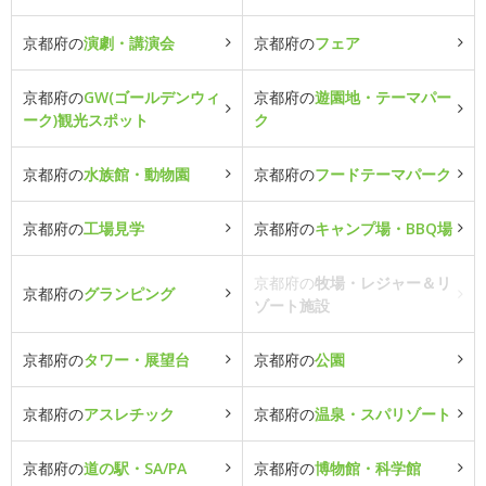
京都府の
演劇・講演会
京都府の
フェア
京都府の
GW(ゴールデンウィ
京都府の
遊園地・テーマパー
ーク)観光スポット
ク
京都府の
水族館・動物園
京都府の
フードテーマパーク
京都府の
工場見学
京都府の
キャンプ場・BBQ場
京都府の
牧場・レジャー＆リ
京都府の
グランピング
ゾート施設
京都府の
タワー・展望台
京都府の
公園
京都府の
アスレチック
京都府の
温泉・スパリゾート
京都府の
道の駅・SA/PA
京都府の
博物館・科学館