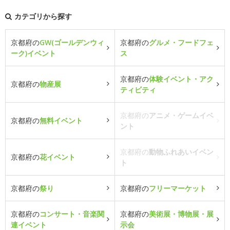
カテゴリから探す
京都府の
GW(ゴールデンウィ
京都府の
グルメ・フードフェ
ーク)イベント
ス
京都府の
体験イベント・アク
京都府の
物産展
ティビティ
京都府の
アニメ・ゲームイベ
京都府の
無料イベント
ント
京都府の
動物ふれあいイベン
京都府の
花イベント
ト
京都府の
祭り
京都府の
フリーマーケット
京都府の
コンサート・音楽関
京都府の
美術展・博物展・展
連イベント
示会