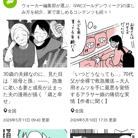
ウォーカー編集部が選ぶ、GW(ゴールデンウィーク)の楽し
み方を紹介。家で楽しめるコンテンツも続々！
30歳の夫婦なのに、見た目
「いつどうなっても…」70代
は「祖母と孫」――。急激
父が全裸で救急搬送→大人
に老いる妻と成長が止まっ
用オムツを手に最悪を覚悟
た夫の漫画が描く「歳と幸
するアラサー娘の痛切な実
せ」
情【作者に聞く】
全国
全国
2026年5月11日 09:43 更新
2026年5月10日 17:35 更新