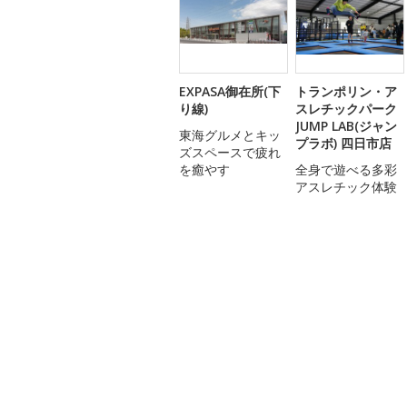
EXPASA御在所(下
トランポリン・ア
り線)
スレチックパーク
JUMP LAB(ジャン
東海グルメとキッ
プラボ) 四日市店
ズスペースで疲れ
を癒やす
全身で遊べる多彩
アスレチック体験