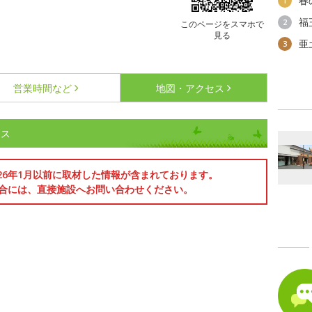
春
1
福
2
このページをスマホで
見る
亜
3
営業時間など
地図・アクセス
セス
026年1月以前に取材した情報が含まれております。
合には、直接施設へお問い合わせください。