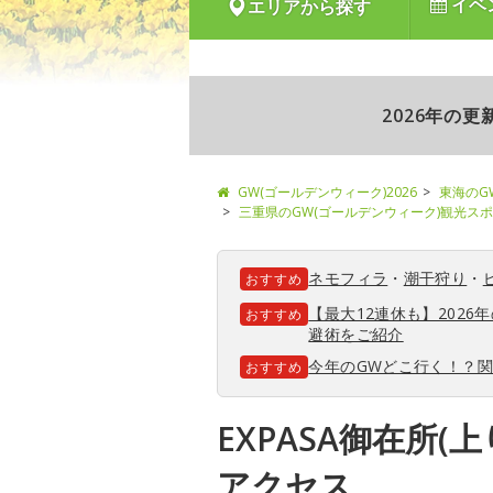
イベ
エリアから探す
2026年の
GW(ゴールデンウィーク)2026
東海のG
三重県のGW(ゴールデンウィーク)観光ス
ネモフィラ
・
潮干狩り
・
おすすめ
【最大12連休も】202
おすすめ
避術をご紹介
今年のGWどこ行く！？
おすすめ
EXPASA御在所(
アクセス