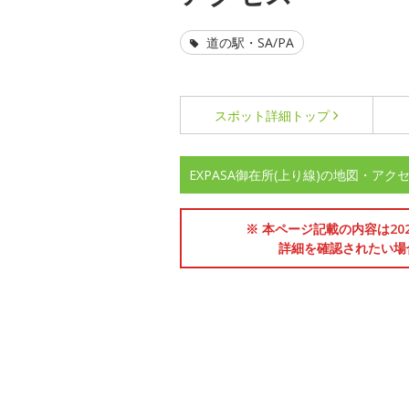
道の駅・SA/PA
スポット詳細
トップ
EXPASA御在所(上り線)の地図・アク
※ 本ページ記載の内容は2
詳細を確認されたい場