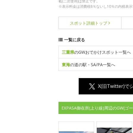
載(二次使用)は禁止です。
※表示料金は消費税8％ないし10％の内税表示
スポット詳細
トップ
一覧に戻る
三重県
のGWおでかけスポット一覧へ
東海
の道の駅・SA/PA一覧へ
X(旧Twitter)
EXPASA御在所(上り線)周辺のGW