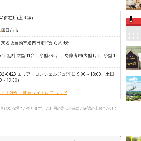
ASA御在所(上り線)
県
四日市市
東名阪自動車道四日市ICから約4分
36台 無料 大型41台、小型290台、身障者用(大型1台、小型4
-332-0423 エリア・コンシェルジュ(平日 9:00～18:00、土日
0～19:00)
サイトほか、関連サイトはこちら
変更になる場合があります。ご利用の際は事前にご確認の上おでかけく