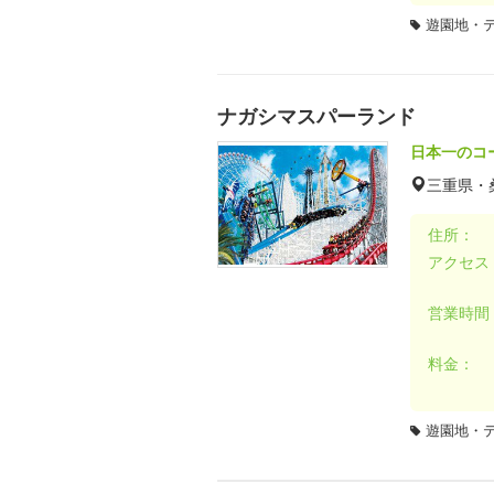
遊園地・
ナガシマスパーランド
日本一のコ
三重県・
住所：
アクセス
営業時間
料金：
遊園地・