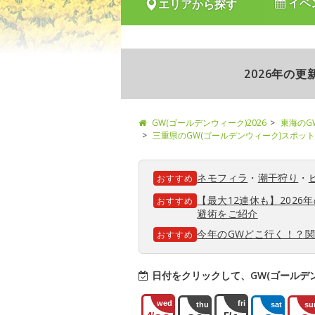
イベ
エリアから探す
2026年の
GW(ゴールデンウィーク)2026
東海のG
三重県のGW(ゴールデンウィーク)スポット
ネモフィラ
・
潮干狩り
・
おすすめ
【最大12連休も】202
おすすめ
避術をご紹介
今年のGWどこ行く！？
おすすめ
日付をクリックして、GW(ゴールデ
wed
fri
thu
sat
su