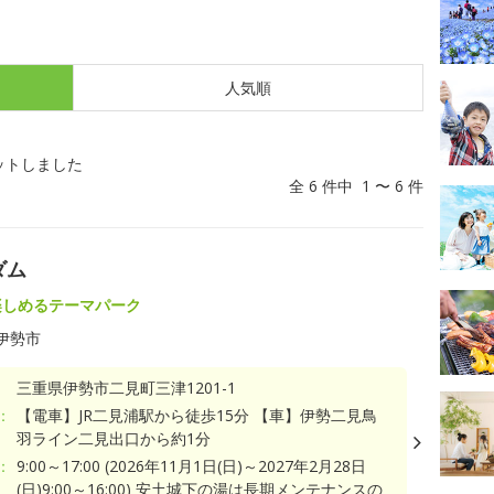
人気順
ットしました
全 6 件中 1 〜 6 件
ダム
楽しめるテーマパーク
伊勢市
三重県伊勢市二見町三津1201-1
：
【電車】JR二見浦駅から徒歩15分 【車】伊勢二見鳥
羽ライン二見出口から約1分
：
9:00～17:00 (2026年11月1日(日)～2027年2月28日
(日)9:00～16:00) 安土城下の湯は長期メンテナンスの