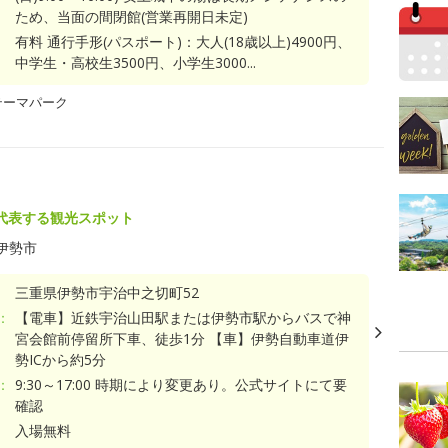
ため、当面の間閉館(営業再開日未定)
有料 通行手形(パスポート)：大人(18歳以上)4900円、
中学生・高校生3500円、小学生3000...
テーマパーク
代表する観光スポット
伊勢市
三重県伊勢市宇治中之切町52
：
【電車】近鉄宇治山田駅または伊勢市駅からバスで神
宮会館前停留所下車、徒歩1分 【車】伊勢自動車道伊
勢ICから約5分
：
9:30～17:00 時期により変更あり。公式サイトにて要
確認
入場無料