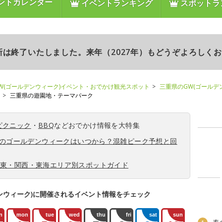
ントカレンダー
イベントランキング
スポットラ
更新は終了いたしました。来年（2027年）もどうぞよろしく
W(ゴールデンウィーク)イベント・おでかけ観光スポット
三重県のGW(ゴールデ
三重県の遊園地・テーマパーク
ピクニック
・
BBQ
などおでかけ情報を大特集
6年のゴールデンウィークはいつから？混雑ピーク予想と回
関東・関西・東海エリア別スポットガイド
ンウィーク)に開催されるイベント情報をチェック
n
mon
tue
wed
thu
fri
sat
sun