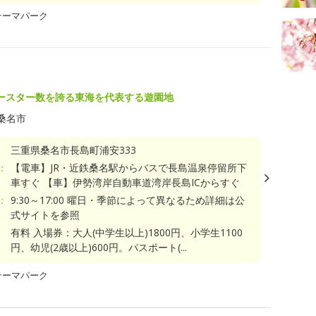
テーマパーク
ースター数を誇る東海を代表する遊園地
桑名市
三重県桑名市長島町浦安333
：
【電車】JR・近鉄桑名駅からバスで長島温泉停留所下
車すぐ 【車】伊勢湾岸自動車道湾岸長島ICからすぐ
：
9:30～17:00 曜日・季節によって異なるため詳細は公
式サイトを参照
有料 入場券：大人(中学生以上)1800円、小学生1100
円、幼児(2歳以上)600円。パスポート(...
テーマパーク