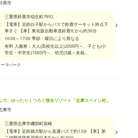
鈴鹿市
三重県鈴鹿市稲生町7992
：
【電車】近鉄白子駅からバスで鈴鹿サーキット終点下
車すぐ 【車】東名阪自動車道鈴鹿ICから約30分
：
10:00～17:00 季節・曜日により異なる
有料 入園券：大人(高校生以上)2000円～、子ども(小
学生・中学生)1000円～、幼児(3歳～未就...
テーマパーク
んで、ゆったりくつろぐ複合リゾート「志摩スペイン村」
志摩市
三重県志摩市磯部町坂崎
：
【電車】近鉄鵜方駅から直通バスで約13分 【車】第
二伊勢道路鳥羽南白木ICから約20分