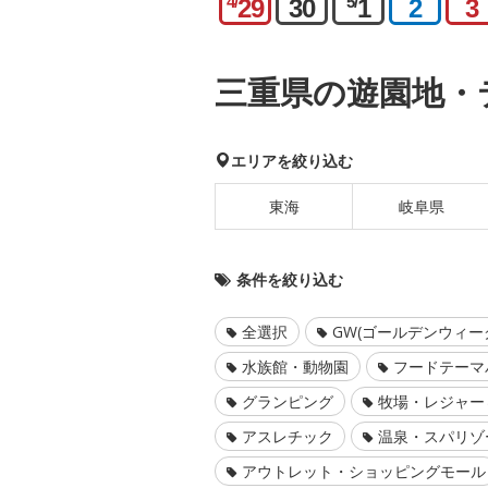
4/
5/
29
30
1
2
3
三重県の遊園地・
エリアを絞り込む
東海
岐阜県
条件を絞り込む
全選択
GW(ゴールデンウィー
水族館・動物園
フードテーマ
グランピング
牧場・レジャー
アスレチック
温泉・スパリゾ
アウトレット・ショッピングモール