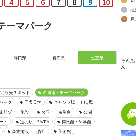
春
1
4
5
6
7
8
9
10
福
2
亜
3
テーマパーク
静岡県
愛知県
三重県
最近見
ん。
ク)観光スポット
遊園地・テーマパーク
パーク
工場見学
キャンプ場・BBQ場
＆リゾート施設
タワー・展望台
公園
ート
道の駅・SA/PA
博物館・科学館
商業施設・百貨店
美術館