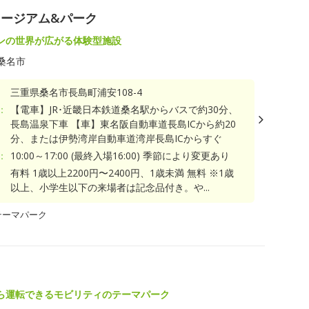
ージアム&パーク
ンの世界が広がる体験型施設
桑名市
三重県桑名市長島町浦安108-4
：
【電車】JR･近畿日本鉄道桑名駅からバスで約30分、
長島温泉下車 【車】東名阪自動車道長島ICから約20
分、または伊勢湾岸自動車道湾岸長島ICからすぐ
：
10:00～17:00 (最終入場16:00) 季節により変更あり
有料 1歳以上2200円〜2400円、1歳未満 無料 ※1歳
以上、小学生以下の来場者は記念品付き。や...
テーマパーク
ら運転できるモビリティのテーマパーク