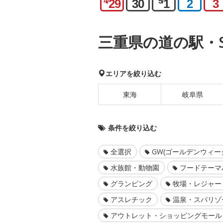
4/
5/
29
30
1
2
3
三重県の道の駅・S
エリアを絞り込む
東海
岐阜県
条件を絞り込む
全選択
GW(ゴールデンウィー
水族館・動物園
フードテーマ
グランピング
牧場・レジャー
アスレチック
温泉・スパリゾ
アウトレット・ショッピングモール