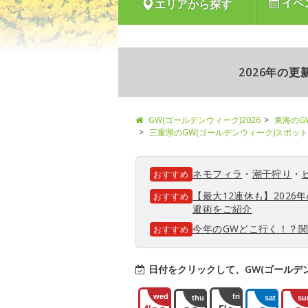
イベ
エリアから探す
2026年の
GW(ゴールデンウィーク)2026
東海のG
三重県のGW(ゴールデンウィーク)スポット
ネモフィラ
・
潮干狩り
・
おすすめ
【最大12連休も】202
おすすめ
避術をご紹介
今年のGWどこ行く！？
おすすめ
日付をクリックして、GW(ゴールデ
wed
fri
thu
sat
su