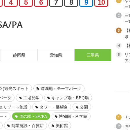
な
1
4
5
6
7
8
9
10
三
三
2
三
A/PA
【
3
県
【
4
リ
5
静岡県
愛知県
三重県
ア
ク)観光スポット
遊園地・テーマパーク
パーク
工場見学
キャンプ場・BBQ場
＆リゾート施設
タワー・展望台
公園
ート
道の駅・SA/PA
博物館・科学館
ナ
1
商業施設・百貨店
美術館
お
2