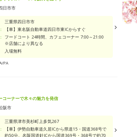
四日市市
三重県四日市市
：
【車】東名阪自動車道四日市東ICからすぐ
：
フードコート 24時間、カフェコーナー 7:00～21:00
※店舗により異なる
入場無料
/PA
ーコーナーで木々の魅力を発信
松阪市
三重県津市美杉町上多気267
：
【車】伊勢自動車道久居ICから県道15・国道368号で
約50分。名阪国道針ICから国道369号・368号で約70