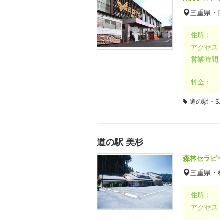
三重県・
住所：
アクセス
営業時間
料金：
道の駅・SA
道の駅 美杉
森林セラピ
三重県・
住所：
アクセス