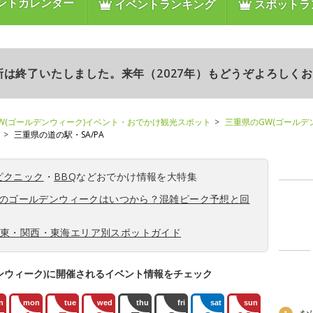
ントカレンダー
イベントランキング
スポットラ
更新は終了いたしました。来年（2027年）もどうぞよろしく
W(ゴールデンウィーク)イベント・おでかけ観光スポット
三重県のGW(ゴールデ
三重県の道の駅・SA/PA
ピクニック
・
BBQ
などおでかけ情報を大特集
6年のゴールデンウィークはいつから？混雑ピーク予想と回
関東・関西・東海エリア別スポットガイド
ンウィーク)に開催されるイベント情報をチェック
n
mon
tue
wed
thu
fri
sat
sun