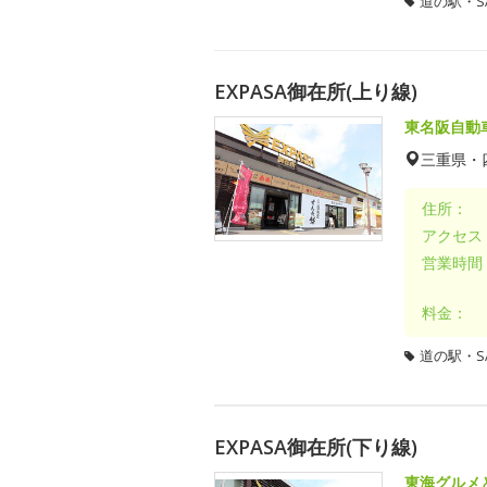
道の駅・SA
EXPASA御在所(上り線)
東名阪自動
三重県・
住所：
アクセス
営業時間
料金：
道の駅・SA
EXPASA御在所(下り線)
東海グルメ