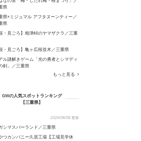
ばなの里「梅・しだれ梅・桜まつり」／
重県
重県×ミジュマル アフタヌーンティー／
重県
桜・見ごろ】相津峠のヤマザクラ／三重
桜・見ごろ】亀ヶ広桜並木／三重県
アル謎解きゲーム「光の勇者とシマディ
の剣」／三重県
もっと見る
GWの人気スポットランキング
【三重県】
2026/08/08 更新
ガシマスパーランド／三重県
やつカンパニー久居工場【工場見学休