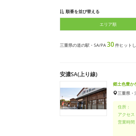
順番を並び替える
エリア順
30
三重県の道の駅・SA/PA
件ヒット
安濃SA(上り線)
郷土色豊か
三重県・
住所：
アクセス
営業時間