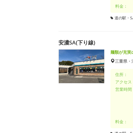
料金：
道の駅・SA
安濃SA(下り線)
麺類が充実
三重県・
住所：
アクセス
営業時間
料金：