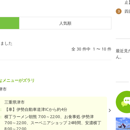
止
四
3
人気順
しました
全 30 件中 1 〜 10 件
最近見
ん。
なメニューがズラリ
津市
三重県津市
：
【車】伊勢自動車道津ICから約4分
：
横丁ラーメン朝熊 7:00～22:00、お食事処 伊勢津
7:00～22:00、スーベニアショップ 24時間、安濃横丁
8:00～22:00