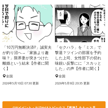
「10万円無断決済!?」誠実夫
「セクハラ」を「ミス」で
が釣り沼へ→「家族より趣
撃退？ツインの部屋を予約
味？」限界妻が突きつけた
した上司、女性部下の切れ
離婚という結末【作者に聞
味鋭い反撃にに「スカッと
く】
した」の声【作者に聞く】
全国
全国
2026年5月10日 07:30 更新
2026年5月9日 20:35 更新
GWイベント・おでかけトピックス【東海】をもっと見