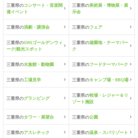
三重県の
コンサート・音楽関
三重県の
美術展・博物展・展
連イベント
示会
三重県の
演劇・講演会
三重県の
フェア
三重県の
GW(ゴールデンウィ
三重県の
遊園地・テーマパー
ーク)観光スポット
ク
三重県の
水族館・動物園
三重県の
フードテーマパーク
三重県の
工場見学
三重県の
キャンプ場・BBQ場
三重県の
牧場・レジャー＆リ
三重県の
グランピング
ゾート施設
三重県の
タワー・展望台
三重県の
公園
三重県の
アスレチック
三重県の
温泉・スパリゾート