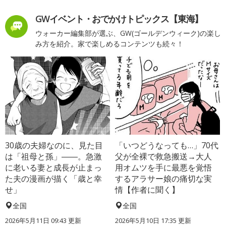
GWイベント・おでかけトピックス【東海】
ウォーカー編集部が選ぶ、GW(ゴールデンウィーク)の楽し
み方を紹介。家で楽しめるコンテンツも続々！
30歳の夫婦なのに、見た目
「いつどうなっても…」70代
は「祖母と孫」――。急激
父が全裸で救急搬送→大人
に老いる妻と成長が止まっ
用オムツを手に最悪を覚悟
た夫の漫画が描く「歳と幸
するアラサー娘の痛切な実
せ」
情【作者に聞く】
全国
全国
2026年5月11日 09:43 更新
2026年5月10日 17:35 更新