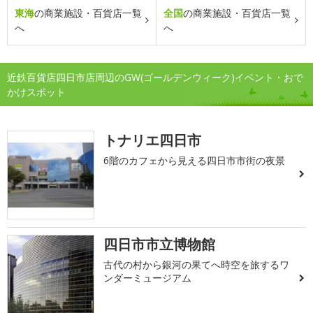
東海
の商業施設・百貨店一覧
全国
の商業施設・百貨店一覧
へ
へ
近鉄百貨店四日市店周辺のGW(ゴールデンウィーク)イベント・おで
かけスポット
トナリエ四日市
6階のカフェから見える四日市市街の夜景
四日市市立博物館
古代の村から銀河の果てへ時空を旅するワ
ンダーミュージアム