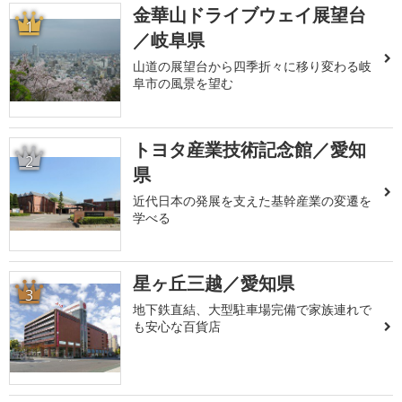
金華山ドライブウェイ展望台
1
／岐阜県
山道の展望台から四季折々に移り変わる岐
阜市の風景を望む
トヨタ産業技術記念館／愛知
2
県
近代日本の発展を支えた基幹産業の変遷を
学べる
星ヶ丘三越／愛知県
3
地下鉄直結、大型駐車場完備で家族連れで
も安心な百貨店