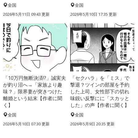
全国
全国
2026年5月11日 09:43 更新
2026年5月10日 17:35 更新
「10万円無断決済!?」誠実夫
「セクハラ」を「ミス」で
が釣り沼へ→「家族より趣
撃退？ツインの部屋を予約
味？」限界妻が突きつけた
した上司、女性部下の切れ
離婚という結末【作者に聞
味鋭い反撃にに「スカッと
く】
した」の声【作者に聞く】
全国
全国
2026年5月10日 07:30 更新
2026年5月9日 20:35 更新