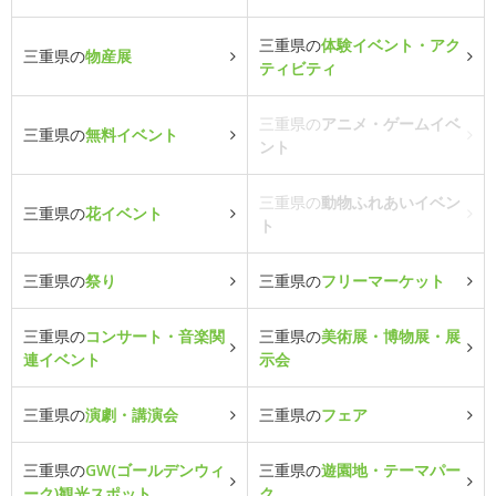
三重県の
体験イベント・アク
三重県の
物産展
ティビティ
三重県の
アニメ・ゲームイベ
三重県の
無料イベント
ント
三重県の
動物ふれあいイベン
三重県の
花イベント
ト
三重県の
祭り
三重県の
フリーマーケット
三重県の
コンサート・音楽関
三重県の
美術展・博物展・展
連イベント
示会
三重県の
演劇・講演会
三重県の
フェア
三重県の
GW(ゴールデンウィ
三重県の
遊園地・テーマパー
ーク)観光スポット
ク