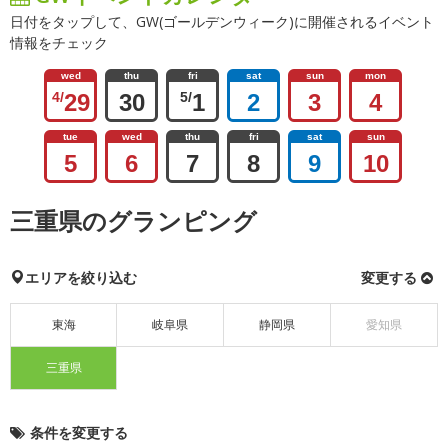
日付をタップして、GW(ゴールデンウィーク)に開催されるイベント
情報をチェック
wed
thu
fri
sat
sun
mon
4/
29
30
5/
1
2
3
4
tue
wed
thu
fri
sat
sun
5
6
7
8
9
10
三重県のグランピング
エリアを絞り込む
変更する
東海
岐阜県
静岡県
愛知県
三重県
条件を変更する