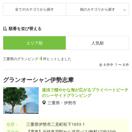
全てのカテゴリから探す
他のカテゴリから探す
順番を並び替える
エリア順
人気順
4
三重県のグランピング
件ヒットしました
全 4 件中 1 〜 4 件
グランオーシャン伊勢志摩
遠浅で穏やかな海が広がるプライベートビーチ
のシーサイドグランピング
三重県・伊勢市
住所：
三重県伊勢市二見町松下1693-1
アクセ
【電車】近鉄鳥羽駅から送迎バス(無料)で約10分