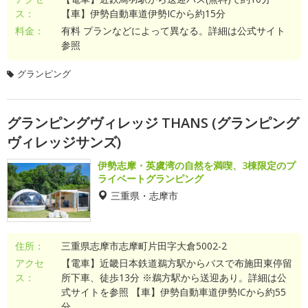
ス：
【車】伊勢自動車道伊勢ICから約15分
料金：
有料 プランなどによって異なる。詳細は公式サイト
参照
グランピング
グランピングヴィレッジ THANS (グランピング
ヴィレッジサンズ)
伊勢志摩・英虞湾の自然を満喫、3棟限定のプ
ライベートグランピング
三重県・志摩市
住所：
三重県志摩市志摩町片田字大倉5002-2
アクセ
【電車】近畿日本鉄道鵜方駅からバスで布施田東停留
ス：
所下車、徒歩13分 ※鵜方駅から送迎あり。詳細は公
式サイトを参照 【車】伊勢自動車道伊勢ICから約55
分