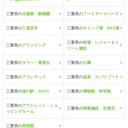
三重県の
水族館・動物園
三重県の
フードテーマパーク
三重県の
工場見学
三重県の
キャンプ場・BBQ場
三重県の
牧場・レジャー＆リ
三重県の
グランピング
ゾート施設
三重県の
タワー・展望台
三重県の
公園
三重県の
アスレチック
三重県の
温泉・スパリゾート
三重県の
道の駅・SA/PA
三重県の
博物館・科学館
三重県の
アウトレット・ショ
三重県の
商業施設・百貨店
ッピングモール
三重県の
美術館