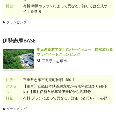
料金：
有料 時期やプランによって異なる。詳しくは公式サ
イトを参照
グランピング
伊勢志摩BASE
地元産食材で楽しむバーベキュー、自然溢れる
プライベートグランピング
三重県・志摩市
住所：
三重県志摩市阿児町神明1480-1
アクセ
【電車】近畿日本鉄道鵜方駅から無料送迎あり(要予
ス：
約) 【車】伊勢自動車道伊勢ICから約35分
料金：
有料 プランによって異なる。詳細は公式サイト参照
グランピング