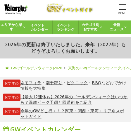
MENU
イベント
イベント
エリアから探
カテゴリ別
最新
カレンダー
ランキング
す
おすすめ
ニュース
2026年の更新は終了いたしました。来年（2027年）も
どうぞよろしくお願いします。
GW(ゴールデンウィーク)2026
東海のGW(ゴールデンウィーク)イ
ネモフィラ
・
潮干狩り
・
ピクニック
・
BBQ
などおでかけ
おすすめ
情報を大特集
【最大12連休も】2026年のゴールデンウィークはいつか
おすすめ
ら？混雑ピーク予想と回避術をご紹介
今年のGWどこ行く！？関東・関西・東海エリア別スポ
おすすめ
ットガイド
GWイベントカレンダー