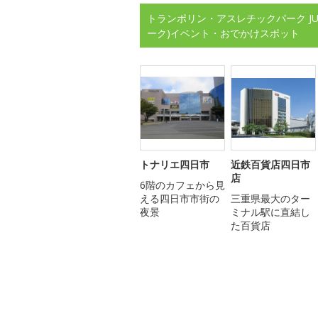
トランポリン・アスレチックパーク JU
ーク)イベント・おでかけスポット
トナリエ四日市
近鉄百貨店四日市
店
6階のカフェから見
える四日市市街の
三重県最大のター
夜景
ミナル駅に直結し
た百貨店