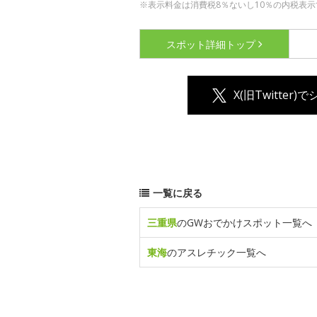
※表示料金は消費税8％ないし10％の内税表示
スポット詳細
トップ
X(旧Twitter)
一覧に戻る
三重県
のGWおでかけスポット一覧へ
東海
のアスレチック一覧へ