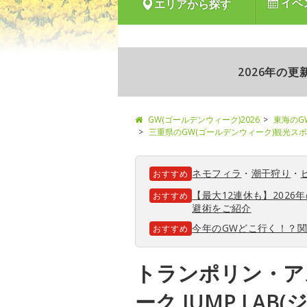
イベ
エリアから探す
2026年の
GW(ゴールデンウィーク)2026
東海のG
三重県のGW(ゴールデンウィーク)観光ス
ネモフィラ
・
潮干狩り
・
おすすめ
【最大12連休も】202
おすすめ
避術をご紹介
今年のGWどこ行く！？
おすすめ
トランポリン・ア
ーク JUMP LAB