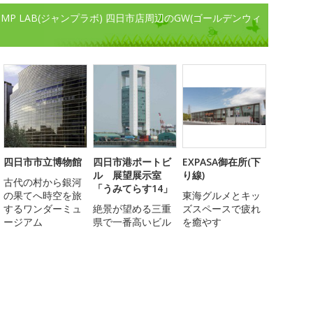
MP LAB(ジャンプラボ) 四日市店周辺のGW(ゴールデンウィ
四日市市立博物館
四日市港ポートビ
EXPASA御在所(下
ル 展望展示室
り線)
古代の村から銀河
「うみてらす14」
の果てへ時空を旅
東海グルメとキッ
するワンダーミュ
絶景が望める三重
ズスペースで疲れ
ージアム
県で一番高いビル
を癒やす