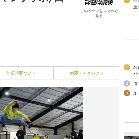
稲
1
重
このページをスマホで
見る
名
1
営業時間など
地図・アクセス
パ
道
2
ル
3