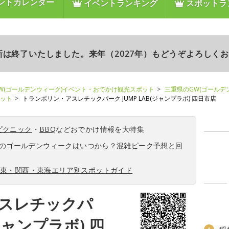
ントカレンダー
イベントランキング
スポットラ
更新は終了いたしました。来年（2027年）もどうぞよろしく
W(ゴールデンウィーク)イベント・おでかけ観光スポット
三重県のGW(ゴールデ
ポット
トランポリン・アスレチックパーク JUMP LAB(ジャンプラボ) 四日市店
ピクニック
・
BBQ
などおでかけ情報を大特集
6年のゴールデンウィークはいつから？混雑ピーク予想と回
関東・関西・東海エリア別スポットガイド
スレチックパ
(ジャンプラボ) 四