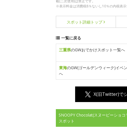
載(二次使用)は禁止です。
※表示料金は消費税8％ないし10％の内税表示
スポット詳細
トップ
一覧に戻る
三重県
のGWおでかけスポット一覧へ
東海
のGW(ゴールデンウィーク)イベ
へ
X(旧Twitter)
SNOOPY Chocolat(スヌーピー
スポット