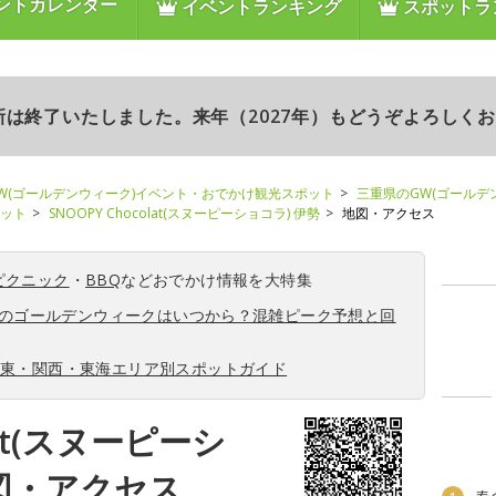
ントカレンダー
イベントランキング
スポットラ
更新は終了いたしました。来年（2027年）もどうぞよろしく
W(ゴールデンウィーク)イベント・おでかけ観光スポット
三重県のGW(ゴールデ
ポット
SNOOPY Chocolat(スヌーピーショコラ) 伊勢
地図・アクセス
ピクニック
・
BBQ
などおでかけ情報を大特集
6年のゴールデンウィークはいつから？混雑ピーク予想と回
関東・関西・東海エリア別スポットガイド
lat(スヌーピーシ
図・アクセス