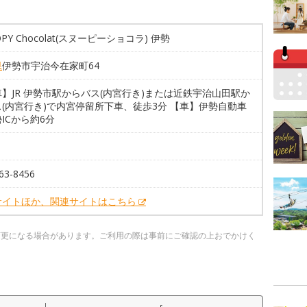
OPY Chocolat(スヌーピーショコラ) 伊勢
県
伊勢市宇治今在家町64
】JR 伊勢市駅からバス(内宮行き)または近鉄宇治山田駅か
(内宮行き)で内宮停留所下車、徒歩3分 【車】伊勢自動車
ICから約6分
63-8456
サイトほか、関連サイトはこちら
変更になる場合があります。ご利用の際は事前にご確認の上おでかけく