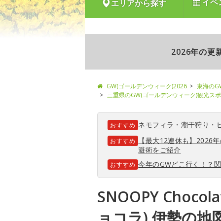
イベ
エリアから探す
2026年の
GW(ゴールデンウィーク)2026
東海のG
三重県のGW(ゴールデンウィーク)観光ス
ネモフィラ
・
潮干狩り
・
おすすめ
【最大12連休も】202
おすすめ
避術をご紹介
今年のGWどこ行く！？
おすすめ
SNOOPY Choco
ョコラ) 伊勢の地