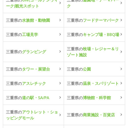
ーク)観光スポット
ク
三重県の
水族館・動物園
三重県の
フードテーマパーク
三重県の
工場見学
三重県の
キャンプ場・BBQ場
三重県の
牧場・レジャー＆リ
三重県の
グランピング
ゾート施設
三重県の
タワー・展望台
三重県の
公園
三重県の
アスレチック
三重県の
温泉・スパリゾート
三重県の
道の駅・SA/PA
三重県の
博物館・科学館
三重県の
アウトレット・ショ
三重県の
商業施設・百貨店
ッピングモール