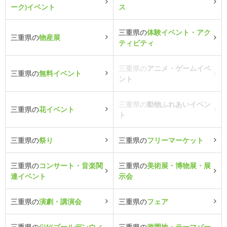
ーク)イベント
ス
三重県の
体験イベント・アク
三重県の
物産展
ティビティ
三重県の
アニメ・ゲームイベ
三重県の
無料イベント
ント
三重県の
動物ふれあいイベン
三重県の
花イベント
ト
三重県の
祭り
三重県の
フリーマーケット
三重県の
コンサート・音楽関
三重県の
美術展・博物展・展
連イベント
示会
三重県の
演劇・講演会
三重県の
フェア
三重県の
GW(ゴールデンウィ
三重県の
遊園地・テーマパー