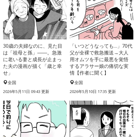
30歳の夫婦なのに、見た目
「いつどうなっても…」70代
は「祖母と孫」――。急激
父が全裸で救急搬送→大人
に老いる妻と成長が止まっ
用オムツを手に最悪を覚悟
た夫の漫画が描く「歳と幸
するアラサー娘の痛切な実
せ」
情【作者に聞く】
全国
全国
2026年5月11日 09:43 更新
2026年5月10日 17:35 更新