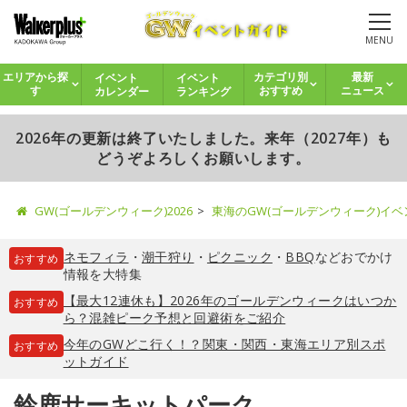
MENU
イベント
イベント
エリアから探
カテゴリ別
最新
カレンダー
ランキング
す
おすすめ
ニュース
2026年の更新は終了いたしました。来年（2027年）も
どうぞよろしくお願いします。
GW(ゴールデンウィーク)2026
東海のGW(ゴールデンウィーク)イ
ネモフィラ
・
潮干狩り
・
ピクニック
・
BBQ
などおでかけ
おすすめ
情報を大特集
【最大12連休も】2026年のゴールデンウィークはいつか
おすすめ
ら？混雑ピーク予想と回避術をご紹介
今年のGWどこ行く！？関東・関西・東海エリア別スポ
おすすめ
ットガイド
鈴鹿サーキットパーク