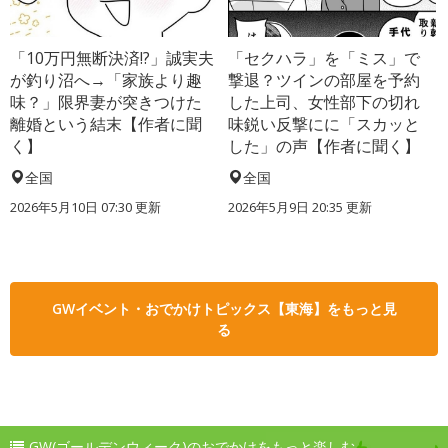
「10万円無断決済!?」誠実夫
「セクハラ」を「ミス」で
が釣り沼へ→「家族より趣
撃退？ツインの部屋を予約
味？」限界妻が突きつけた
した上司、女性部下の切れ
離婚という結末【作者に聞
味鋭い反撃にに「スカッと
く】
した」の声【作者に聞く】
全国
全国
2026年5月10日 07:30 更新
2026年5月9日 20:35 更新
GWイベント・おでかけトピックス【東海】をもっと見
る
GW(ゴールデンウィーク)のおでかけをもっと楽しむ