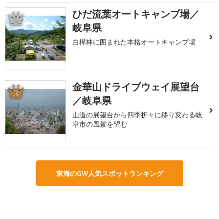
ひだ流葉オートキャンプ場／
2
岐阜県
白樺林に囲まれた本格オートキャンプ場
金華山ドライブウェイ展望台
3
／岐阜県
山道の展望台から四季折々に移り変わる岐
阜市の風景を望む
東海のGW人気スポットランキング