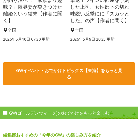
が釣り沼へ→「家族より趣
撃退？ツインの部屋を予約
味？」限界妻が突きつけた
した上司、女性部下の切れ
離婚という結末【作者に聞
味鋭い反撃にに「スカッと
く】
した」の声【作者に聞く】
全国
全国
2026年5月10日 07:30 更新
2026年5月9日 20:35 更新
GWイベント・おでかけトピックス【東海】をもっと見
る
GW(ゴールデンウィーク)のおでかけをもっと楽しむ
編集部おすすめの「今年のGW」の楽しみ方を紹介