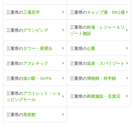
三重県の
工場見学
三重県の
キャンプ場・BBQ場
三重県の
牧場・レジャー＆リ
三重県の
グランピング
ゾート施設
三重県の
タワー・展望台
三重県の
公園
三重県の
アスレチック
三重県の
温泉・スパリゾート
三重県の
道の駅・SA/PA
三重県の
博物館・科学館
三重県の
アウトレット・ショ
三重県の
商業施設・百貨店
ッピングモール
三重県の
美術館