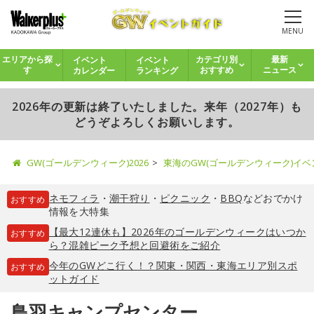
MENU
イベント
イベント
エリアから探
カテゴリ別
最新
カレンダー
ランキング
す
おすすめ
ニュース
2026年の更新は終了いたしました。来年（2027年）も
どうぞよろしくお願いします。
GW(ゴールデンウィーク)2026
東海のGW(ゴールデンウィーク)イ
ネモフィラ
・
潮干狩り
・
ピクニック
・
BBQ
などおでかけ
おすすめ
情報を大特集
【最大12連休も】2026年のゴールデンウィークはいつか
おすすめ
ら？混雑ピーク予想と回避術をご紹介
今年のGWどこ行く！？関東・関西・東海エリア別スポ
おすすめ
ットガイド
鳥羽キャンプセンター