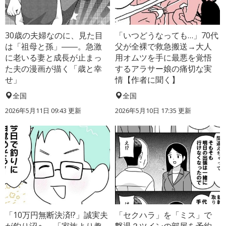
30歳の夫婦なのに、見た目
「いつどうなっても…」70代
は「祖母と孫」――。急激
父が全裸で救急搬送→大人
に老いる妻と成長が止まっ
用オムツを手に最悪を覚悟
た夫の漫画が描く「歳と幸
するアラサー娘の痛切な実
せ」
情【作者に聞く】
全国
全国
2026年5月11日 09:43 更新
2026年5月10日 17:35 更新
「10万円無断決済!?」誠実夫
「セクハラ」を「ミス」で