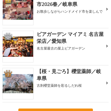
1
市2026春／岐阜県
お散歩しながらハンドメイド市を楽しんで
ビアガーデン マイアミ 名古屋
2
栄店／愛知県
名古屋最古の屋上ビアガーデン
【桜・見ごろ】櫻堂薬師／岐
3
阜県
古刹櫻堂薬師を彩るしだれ桜