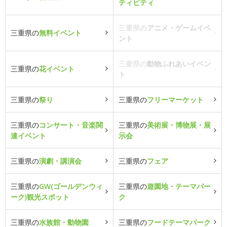
ティビティ
三重県の
アニメ・ゲームイベ
三重県の
無料イベント
ント
三重県の
動物ふれあいイベン
三重県の
花イベント
ト
三重県の
祭り
三重県の
フリーマーケット
三重県の
コンサート・音楽関
三重県の
美術展・博物展・展
連イベント
示会
三重県の
演劇・講演会
三重県の
フェア
三重県の
GW(ゴールデンウィ
三重県の
遊園地・テーマパー
ーク)観光スポット
ク
三重県の
水族館・動物園
三重県の
フードテーマパーク