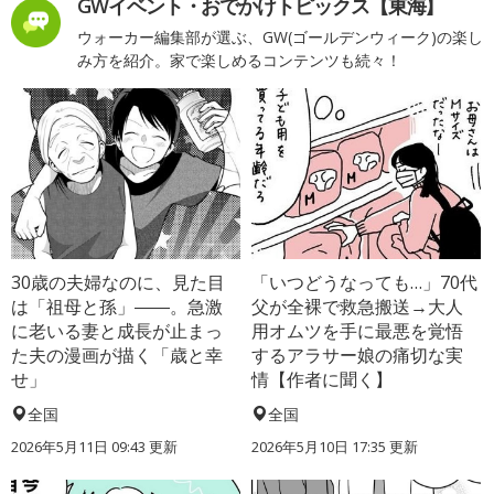
GWイベント・おでかけトピックス【東海】
ウォーカー編集部が選ぶ、GW(ゴールデンウィーク)の楽し
み方を紹介。家で楽しめるコンテンツも続々！
30歳の夫婦なのに、見た目
「いつどうなっても…」70代
は「祖母と孫」――。急激
父が全裸で救急搬送→大人
に老いる妻と成長が止まっ
用オムツを手に最悪を覚悟
た夫の漫画が描く「歳と幸
するアラサー娘の痛切な実
せ」
情【作者に聞く】
全国
全国
2026年5月11日 09:43 更新
2026年5月10日 17:35 更新