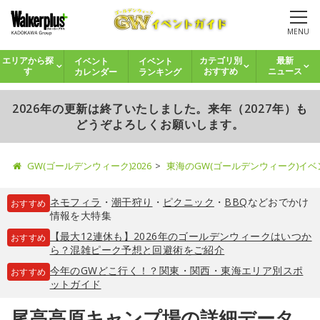
MENU
イベント
イベント
エリアから探
カテゴリ別
最新
カレンダー
ランキング
す
おすすめ
ニュース
2026年の更新は終了いたしました。来年（2027年）も
どうぞよろしくお願いします。
GW(ゴールデンウィーク)2026
東海のGW(ゴールデンウィーク)イ
ネモフィラ
・
潮干狩り
・
ピクニック
・
BBQ
などおでかけ
おすすめ
情報を大特集
【最大12連休も】2026年のゴールデンウィークはいつか
おすすめ
ら？混雑ピーク予想と回避術をご紹介
今年のGWどこ行く！？関東・関西・東海エリア別スポ
おすすめ
ットガイド
尾高高原キャンプ場の詳細データ