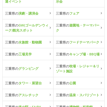
連イベント
示会
三重県の
演劇・講演会
三重県の
フェア
三重県の
GW(ゴールデンウィ
三重県の
遊園地・テーマパー
ーク)観光スポット
ク
三重県の
水族館・動物園
三重県の
フードテーマパーク
三重県の
工場見学
三重県の
キャンプ場・BBQ場
三重県の
牧場・レジャー＆リ
三重県の
グランピング
ゾート施設
三重県の
タワー・展望台
三重県の
公園
三重県の
アスレチック
三重県の
温泉・スパリゾート
三重県の
道の駅・SA/PA
三重県の
博物館・科学館