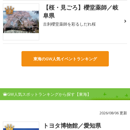
【桜・見ごろ】櫻堂薬師／岐
3
阜県
古刹櫻堂薬師を彩るしだれ桜
東海のGW人気イベントランキング
GW人気スポットランキングから探す【東海】
2026/08/06 更新
トヨタ博物館／愛知県
1