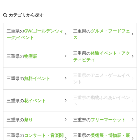
カテゴリから探す
三重県の
GW(ゴールデンウィ
三重県の
グルメ・フードフェ
ーク)イベント
ス
三重県の
体験イベント・アク
三重県の
物産展
ティビティ
三重県の
アニメ・ゲームイベ
三重県の
無料イベント
ント
三重県の
動物ふれあいイベン
三重県の
花イベント
ト
三重県の
祭り
三重県の
フリーマーケット
三重県の
コンサート・音楽関
三重県の
美術展・博物展・展