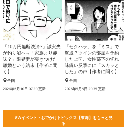
「10万円無断決済!?」誠実夫
「セクハラ」を「ミス」で
が釣り沼へ→「家族より趣
撃退？ツインの部屋を予約
味？」限界妻が突きつけた
した上司、女性部下の切れ
離婚という結末【作者に聞
味鋭い反撃にに「スカッと
く】
した」の声【作者に聞く】
全国
全国
2026年5月10日 07:30 更新
2026年5月9日 20:35 更新
GWイベント・おでかけトピックス【東海】をもっと見
る