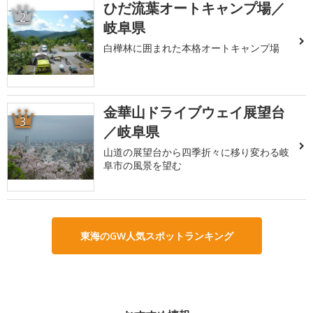
ひだ流葉オートキャンプ場／
2
岐阜県
白樺林に囲まれた本格オートキャンプ場
金華山ドライブウェイ展望台
3
／岐阜県
山道の展望台から四季折々に移り変わる岐
阜市の風景を望む
東海のGW人気スポットランキング