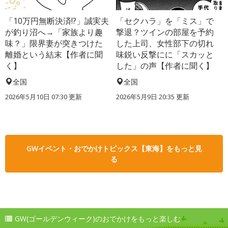
「10万円無断決済!?」誠実夫
「セクハラ」を「ミス」で
が釣り沼へ→「家族より趣
撃退？ツインの部屋を予約
味？」限界妻が突きつけた
した上司、女性部下の切れ
離婚という結末【作者に聞
味鋭い反撃にに「スカッと
く】
した」の声【作者に聞く】
全国
全国
2026年5月10日 07:30 更新
2026年5月9日 20:35 更新
GWイベント・おでかけトピックス【東海】をもっと見
る
GW(ゴールデンウィーク)のおでかけをもっと楽しむ