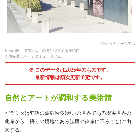
パラミタミュージアム
鈴鹿山脈「御在所岳」の麓に位置する美術館
画像提供：パラミタミュージアム
※ このデータは2025年のものです。
最新情報は順次更新予定です。
自然とアートが調和する美術館
パラミタは梵語の波羅蜜多(迷いの世界である現実世界の
此岸から、悟りの境地である涅槃の彼岸に至ること)に由
来する。