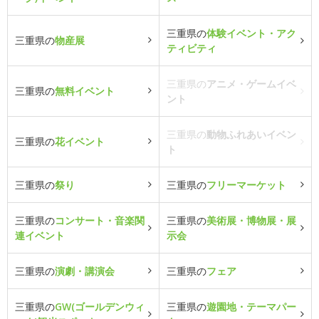
三重県の
体験イベント・アク
三重県の
物産展
ティビティ
三重県の
アニメ・ゲームイベ
三重県の
無料イベント
ント
三重県の
動物ふれあいイベン
三重県の
花イベント
ト
三重県の
祭り
三重県の
フリーマーケット
三重県の
コンサート・音楽関
三重県の
美術展・博物展・展
連イベント
示会
三重県の
演劇・講演会
三重県の
フェア
三重県の
GW(ゴールデンウィ
三重県の
遊園地・テーマパー