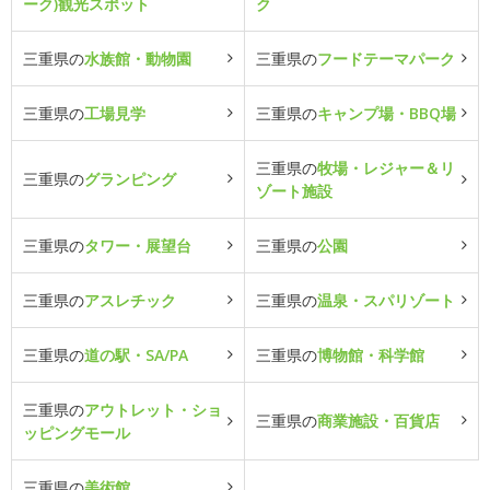
ーク)観光スポット
ク
三重県の
水族館・動物園
三重県の
フードテーマパーク
三重県の
工場見学
三重県の
キャンプ場・BBQ場
三重県の
牧場・レジャー＆リ
三重県の
グランピング
ゾート施設
三重県の
タワー・展望台
三重県の
公園
三重県の
アスレチック
三重県の
温泉・スパリゾート
三重県の
道の駅・SA/PA
三重県の
博物館・科学館
三重県の
アウトレット・ショ
三重県の
商業施設・百貨店
ッピングモール
三重県の
美術館