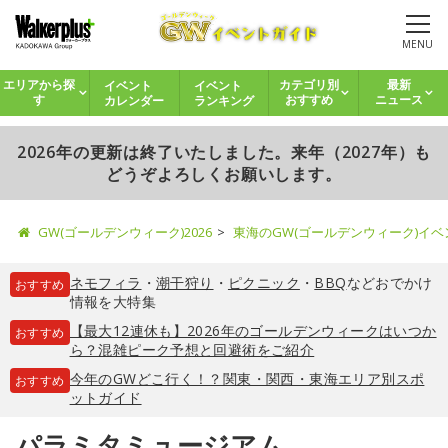
MENU
イベント
イベント
エリアから探
カテゴリ別
最新
カレンダー
ランキング
す
おすすめ
ニュース
2026年の更新は終了いたしました。来年（2027年）も
どうぞよろしくお願いします。
GW(ゴールデンウィーク)2026
東海のGW(ゴールデンウィーク)イ
ネモフィラ
・
潮干狩り
・
ピクニック
・
BBQ
などおでかけ
おすすめ
情報を大特集
【最大12連休も】2026年のゴールデンウィークはいつか
おすすめ
ら？混雑ピーク予想と回避術をご紹介
今年のGWどこ行く！？関東・関西・東海エリア別スポ
おすすめ
ットガイド
パラミタミュージアム