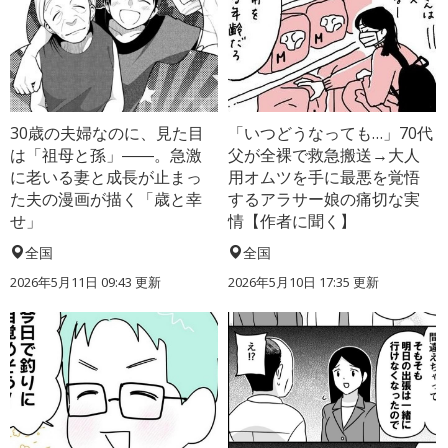
30歳の夫婦なのに、見た目
「いつどうなっても…」70代
は「祖母と孫」――。急激
父が全裸で救急搬送→大人
に老いる妻と成長が止まっ
用オムツを手に最悪を覚悟
た夫の漫画が描く「歳と幸
するアラサー娘の痛切な実
せ」
情【作者に聞く】
全国
全国
2026年5月11日 09:43 更新
2026年5月10日 17:35 更新