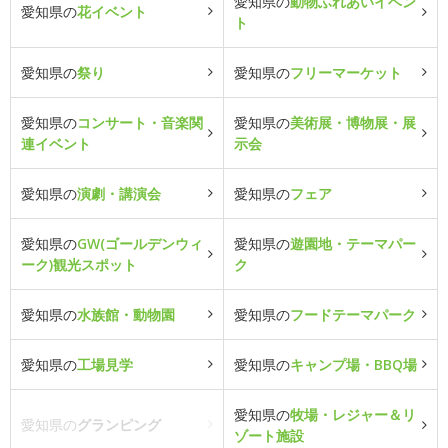
愛知県の
動物ふれあいイベン
愛知県の
花イベント
ト
愛知県の
祭り
愛知県の
フリーマーケット
愛知県の
コンサート・音楽関
愛知県の
美術展・博物展・展
連イベント
示会
愛知県の
演劇・講演会
愛知県の
フェア
愛知県の
GW(ゴールデンウィ
愛知県の
遊園地・テーマパー
ーク)観光スポット
ク
愛知県の
水族館・動物園
愛知県の
フードテーマパーク
愛知県の
工場見学
愛知県の
キャンプ場・BBQ場
愛知県の
牧場・レジャー＆リ
愛知県の
グランピング
ゾート施設