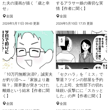
た夫の漫画が描く「歳と幸
するアラサー娘の痛切な実
せ」
情【作者に聞く】
全国
全国
2026年5月11日 09:43 更新
2026年5月10日 17:35 更新
「10万円無断決済!?」誠実夫
「セクハラ」を「ミス」で
が釣り沼へ→「家族より趣
撃退？ツインの部屋を予約
味？」限界妻が突きつけた
した上司、女性部下の切れ
離婚という結末【作者に聞
味鋭い反撃にに「スカッと
く】
した」の声【作者に聞く】
全国
全国