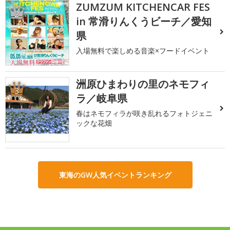
ZUMZUM KITCHENCAR FES
2
in 常滑りんくうビーチ／愛知
県
入場無料で楽しめる音楽×フードイベント
洲原ひまわりの里のネモフィ
3
ラ／岐阜県
春はネモフィラが咲き乱れるフォトジェニ
ックな花畑
東海のGW人気イベントランキング