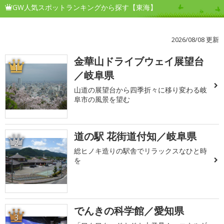
GW人気スポットランキングから探す【東海】
2026/08/08 更新
金華山ドライブウェイ展望台
1
／岐阜県
山道の展望台から四季折々に移り変わる岐
阜市の風景を望む
道の駅 花街道付知／岐阜県
2
総ヒノキ造りの駅舎でリラックスなひと時
を
でんきの科学館／愛知県
3