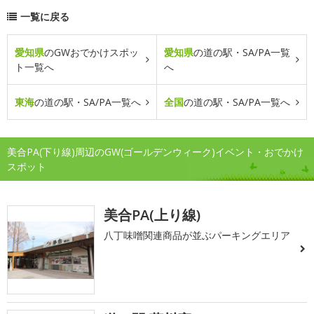
一覧に戻る
愛知県
のGWおでかけスポッ
愛知県
の道の駅・SA/PA一覧
ト一覧へ
へ
東海
の道の駅・SA/PA一覧へ
全国
の道の駅・SA/PA一覧へ
美合PA(下り線)周辺のGW(ゴールデンウィーク)イベント・おでかけ
スポット
美合PA(上り線)
八丁味噌関連商品が並ぶパーキングエリア