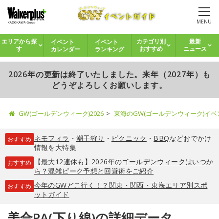
MENU
イベント
イベント
エリアから探
カテゴリ別
最新
カレンダー
ランキング
す
おすすめ
ニュース
2026年の更新は終了いたしました。来年（2027年）も
どうぞよろしくお願いします。
GW(ゴールデンウィーク)2026
東海のGW(ゴールデンウィーク)イ
ネモフィラ
・
潮干狩り
・
ピクニック
・
BBQ
などおでかけ
おすすめ
情報を大特集
【最大12連休も】2026年のゴールデンウィークはいつか
おすすめ
ら？混雑ピーク予想と回避術をご紹介
今年のGWどこ行く！？関東・関西・東海エリア別スポ
おすすめ
ットガイド
美合PA(下り線)の詳細データ