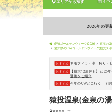
イベ
エリアから探す
2026年の
GW(ゴールデンウィーク)2026
東海のG
愛知県のGW(ゴールデンウィーク)観光ス
ネモフィラ
・
潮干狩り
・
おすすめ
【最大12連休も】202
おすすめ
避術をご紹介
今年のGWどこ行く！？
おすすめ
猿投温泉(金泉の湯
愛知県
豊田市