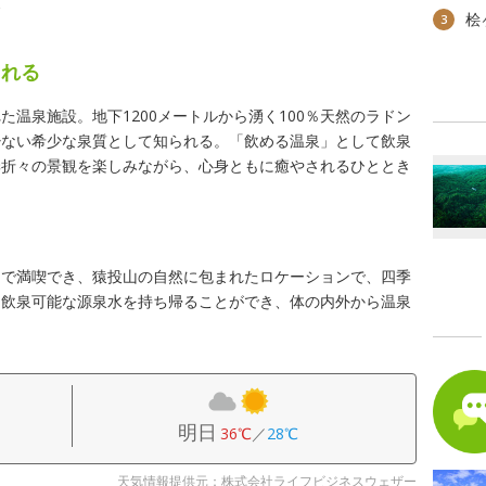
泉
桧
3
される
温泉施設。地下1200メートルから湧く100％天然のラドン
少ない希少な泉質として知られる。「飲める温泉」として飲泉
季折々の景観を楽しみながら、心身ともに癒やされるひととき
呂で満喫でき、猿投山の自然に包まれたロケーションで、四季
。飲泉可能な源泉水を持ち帰ることができ、体の内外から温泉
明日
36℃
／
28℃
天気情報提供元：株式会社ライフビジネスウェザー