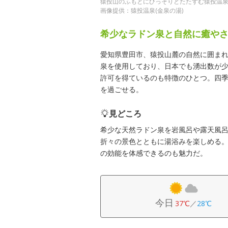
猿投山のふもとにひっそりとたたずむ猿投温
画像提供：猿投温泉(金泉の湯)
希少なラドン泉と自然に癒や
愛知県豊田市、猿投山麓の自然に囲まれた
泉を使用しており、日本でも湧出数が
許可を得ているのも特徴のひとつ。四
を過ごせる。
見どころ
希少な天然ラドン泉を岩風呂や露天風
折々の景色とともに湯浴みを楽しめる
の効能を体感できるのも魅力だ。
今日
37℃
／
28℃