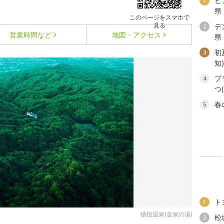
ビ
1
県
このページをスマホで
見る
デ
2
営業時間など
地図・アクセス
県
初
3
知
プ
4
つ
春
5
ト
1
猿投温泉(金泉の湯)
松
2