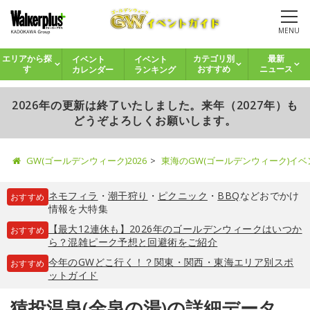
MENU
イベント
イベント
エリアから探
カテゴリ別
最新
カレンダー
ランキング
す
おすすめ
ニュース
2026年の更新は終了いたしました。来年（2027年）も
どうぞよろしくお願いします。
GW(ゴールデンウィーク)2026
東海のGW(ゴールデンウィーク)イ
ネモフィラ
・
潮干狩り
・
ピクニック
・
BBQ
などおでかけ
おすすめ
情報を大特集
【最大12連休も】2026年のゴールデンウィークはいつか
おすすめ
ら？混雑ピーク予想と回避術をご紹介
今年のGWどこ行く！？関東・関西・東海エリア別スポ
おすすめ
ットガイド
猿投温泉(金泉の湯)の詳細データ