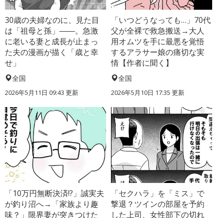
30歳の夫婦なのに、見た目
「いつどうなっても…」70代
は「祖母と孫」――。急激
父が全裸で救急搬送→大人
に老いる妻と成長が止まっ
用オムツを手に最悪を覚悟
た夫の漫画が描く「歳と幸
するアラサー娘の痛切な実
せ」
情【作者に聞く】
全国
全国
2026年5月11日 09:43 更新
2026年5月10日 17:35 更新
「10万円無断決済!?」誠実夫
「セクハラ」を「ミス」で
が釣り沼へ→「家族より趣
撃退？ツインの部屋を予約
味？」限界妻が突きつけた
した上司、女性部下の切れ