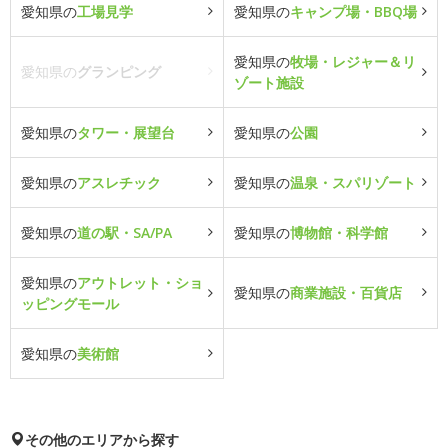
愛知県の
工場見学
愛知県の
キャンプ場・BBQ場
愛知県の
牧場・レジャー＆リ
愛知県の
グランピング
ゾート施設
愛知県の
タワー・展望台
愛知県の
公園
愛知県の
アスレチック
愛知県の
温泉・スパリゾート
愛知県の
道の駅・SA/PA
愛知県の
博物館・科学館
愛知県の
アウトレット・ショ
愛知県の
商業施設・百貨店
ッピングモール
愛知県の
美術館
その他のエリアから探す