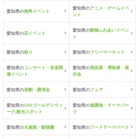
愛知県の
アニメ・ゲームイベ
愛知県の
無料イベント
ント
愛知県の
動物ふれあいイベン
愛知県の
花イベント
ト
愛知県の
祭り
愛知県の
フリーマーケット
愛知県の
コンサート・音楽関
愛知県の
美術展・博物展・展
連イベント
示会
愛知県の
演劇・講演会
愛知県の
フェア
愛知県の
GW(ゴールデンウィ
愛知県の
遊園地・テーマパー
ーク)観光スポット
ク
愛知県の
水族館・動物園
愛知県の
フードテーマパーク