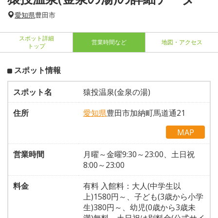
愛知県
豊田市
スポット詳細
営業時間など
地図・アクセス
トップ
スポット情報
スポット名
猿投温泉(金泉の湯)
住所
愛知県
豊田市加納町馬道通21
MAP
営業時間
月曜～金曜9:30～23:00、土日祝
8:00～23:00
料金
有料 入館料：大人(中学生以
上)1580円～、子ども(3歳から小学
生)380円～、幼児(0歳から3歳未