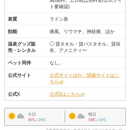
満)無料。土日祝は別料金(公式サイ
ト要確認)
泉質
ラドン泉
効能
痛風、リウマチ、神経痛、ほか
温泉グッズ販
◯ 貸タオル・貸バスタオル、貸浴
売・レンタル
衣、アメニティー
ペット同伴
なし。
公式サイト
公式サイトほか、関連サイトはこ
ちら
公式X
公式Xはこちら
今日
明日
35℃
／
26℃
34℃
／
26℃