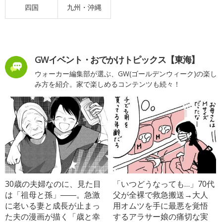
四国
九州・沖縄
GWイベント・おでかけトピックス【東海】
ウォーカー編集部が選ぶ、GW(ゴールデンウィーク)の楽し
み方を紹介。家で楽しめるコンテンツも続々！
30歳の夫婦なのに、見た目
「いつどうなっても…」70代
は「祖母と孫」――。急激
父が全裸で救急搬送→大人
に老いる妻と成長が止まっ
用オムツを手に最悪を覚悟
た夫の漫画が描く「歳と幸
するアラサー娘の痛切な実