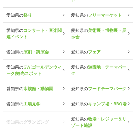
愛知県の
祭り
愛知県の
フリーマーケット
愛知県の
コンサート・音楽関
愛知県の
美術展・博物展・展
連イベント
示会
愛知県の
演劇・講演会
愛知県の
フェア
愛知県の
GW(ゴールデンウィ
愛知県の
遊園地・テーマパー
ーク)観光スポット
ク
愛知県の
水族館・動物園
愛知県の
フードテーマパーク
愛知県の
工場見学
愛知県の
キャンプ場・BBQ場
愛知県の
牧場・レジャー＆リ
愛知県の
グランピング
ゾート施設