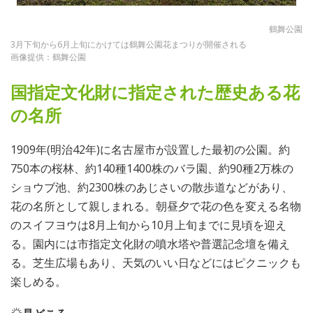
鶴舞公園
3月下旬から6月上旬にかけては鶴舞公園花まつりが開催される
画像提供：鶴舞公園
国指定文化財に指定された歴史ある花
の名所
1909年(明治42年)に名古屋市が設置した最初の公園。約
750本の桜林、約140種1400株のバラ園、約90種2万株の
ショウブ池、約2300株のあじさいの散歩道などがあり、
花の名所として親しまれる。朝昼夕で花の色を変える名物
のスイフヨウは8月上旬から10月上旬までに見頃を迎え
る。園内には市指定文化財の噴水塔や普選記念壇を備え
る。芝生広場もあり、天気のいい日などにはピクニックも
楽しめる。