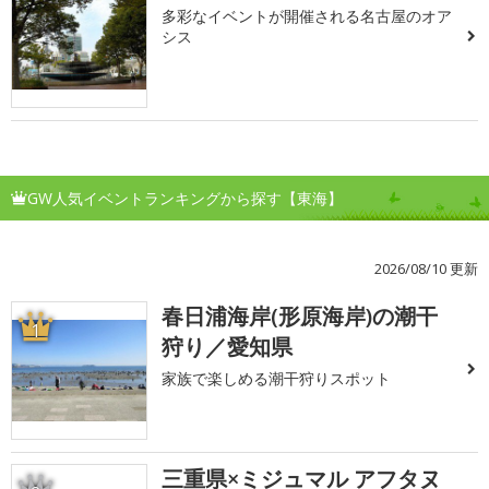
多彩なイベントが開催される名古屋のオア
シス
GW人気イベントランキングから探す【東海】
2026/08/10 更新
春日浦海岸(形原海岸)の潮干
1
狩り／愛知県
家族で楽しめる潮干狩りスポット
三重県×ミジュマル アフタヌ