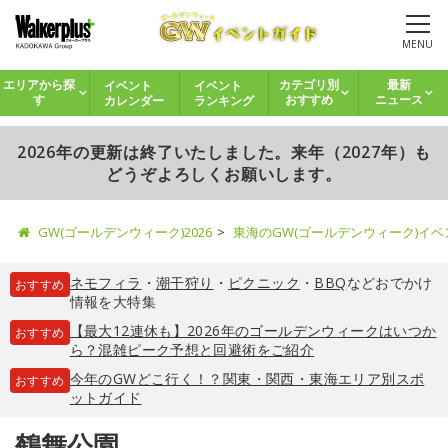
MENU
イベント
イベント
エリアから探
カテゴリ別
最新
カレンダー
ランキング
す
おすすめ
ニュース
2026年の更新は終了いたしました。来年（2027年）も
どうぞよろしくお願いします。
GW(ゴールデンウィーク)2026
東海のGW(ゴールデンウィーク)イ
ネモフィラ
・
潮干狩り
・
ピクニック
・
BBQ
などおでかけ
おすすめ
情報を大特集
【最大12連休も】2026年のゴールデンウィークはいつか
おすすめ
ら？混雑ピーク予想と回避術をご紹介
今年のGWどこ行く！？関東・関西・東海エリア別スポ
おすすめ
ットガイド
鶴舞公園