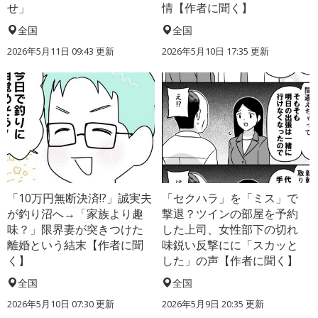
せ」
情【作者に聞く】
全国
全国
2026年5月11日 09:43 更新
2026年5月10日 17:35 更新
「10万円無断決済!?」誠実夫
「セクハラ」を「ミス」で
が釣り沼へ→「家族より趣
撃退？ツインの部屋を予約
味？」限界妻が突きつけた
した上司、女性部下の切れ
離婚という結末【作者に聞
味鋭い反撃にに「スカッと
く】
した」の声【作者に聞く】
全国
全国
2026年5月10日 07:30 更新
2026年5月9日 20:35 更新