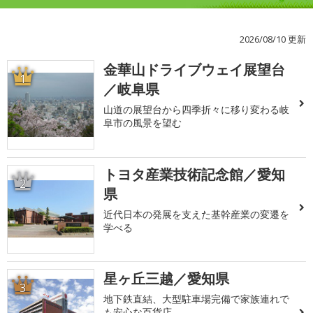
2026/08/10 更新
金華山ドライブウェイ展望台
1
／岐阜県
山道の展望台から四季折々に移り変わる岐
阜市の風景を望む
トヨタ産業技術記念館／愛知
2
県
近代日本の発展を支えた基幹産業の変遷を
学べる
星ヶ丘三越／愛知県
3
地下鉄直結、大型駐車場完備で家族連れで
も安心な百貨店