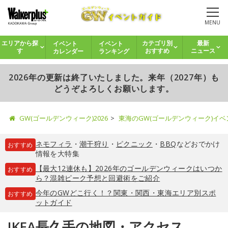
MENU
イベント
イベント
エリアから探
カテゴリ別
最新
カレンダー
ランキング
す
おすすめ
ニュース
2026年の更新は終了いたしました。来年（2027年）も
どうぞよろしくお願いします。
GW(ゴールデンウィーク)2026
東海のGW(ゴールデンウィーク)イ
ネモフィラ
・
潮干狩り
・
ピクニック
・
BBQ
などおでかけ
おすすめ
情報を大特集
【最大12連休も】2026年のゴールデンウィークはいつか
おすすめ
ら？混雑ピーク予想と回避術をご紹介
今年のGWどこ行く！？関東・関西・東海エリア別スポ
おすすめ
ットガイド
IKEA長久手の地図・アクセス