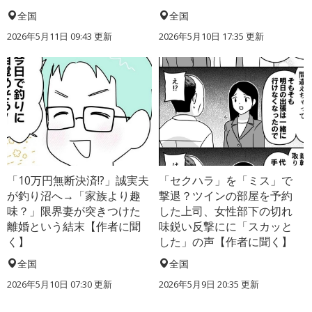
全国
全国
2026年5月11日 09:43 更新
2026年5月10日 17:35 更新
「10万円無断決済!?」誠実夫
「セクハラ」を「ミス」で
が釣り沼へ→「家族より趣
撃退？ツインの部屋を予約
味？」限界妻が突きつけた
した上司、女性部下の切れ
離婚という結末【作者に聞
味鋭い反撃にに「スカッと
く】
した」の声【作者に聞く】
全国
全国
2026年5月10日 07:30 更新
2026年5月9日 20:35 更新