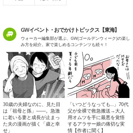
GWイベント・おでかけトピックス【東海】
ウォーカー編集部が選ぶ、GW(ゴールデンウィーク)の楽し
み方を紹介。家で楽しめるコンテンツも続々！
30歳の夫婦なのに、見た目
「いつどうなっても…」70代
は「祖母と孫」――。急激
父が全裸で救急搬送→大人
に老いる妻と成長が止まっ
用オムツを手に最悪を覚悟
た夫の漫画が描く「歳と幸
するアラサー娘の痛切な実
せ」
情【作者に聞く】