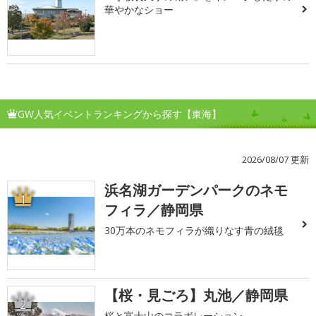
華やかなショー
GW人気イベントランキングから探す【東海】
2026/08/07 更新
浜名湖ガーデンパークのネモ
1
フィラ／静岡県
30万本のネモフィラが織りなす青の絨毯
【桜・見ごろ】丸池／静岡県
2
桜と富士山のコラボレーション