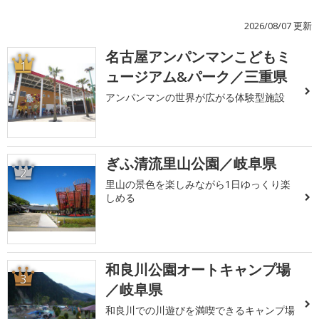
2026/08/07 更新
名古屋アンパンマンこどもミ
1
ュージアム&パーク／三重県
アンパンマンの世界が広がる体験型施設
ぎふ清流里山公園／岐阜県
2
里山の景色を楽しみながら1日ゆっくり楽
しめる
和良川公園オートキャンプ場
3
／岐阜県
和良川での川遊びを満喫できるキャンプ場