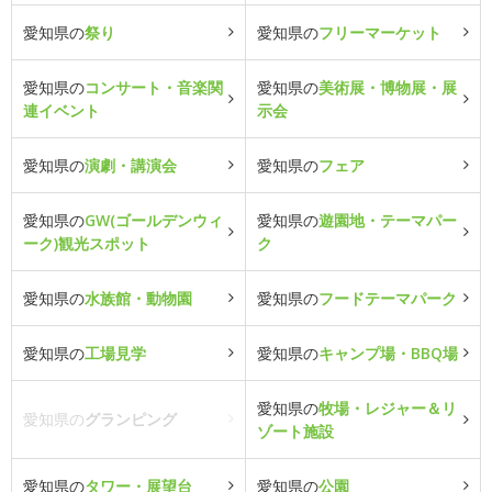
愛知県の
祭り
愛知県の
フリーマーケット
愛知県の
コンサート・音楽関
愛知県の
美術展・博物展・展
連イベント
示会
愛知県の
演劇・講演会
愛知県の
フェア
愛知県の
GW(ゴールデンウィ
愛知県の
遊園地・テーマパー
ーク)観光スポット
ク
愛知県の
水族館・動物園
愛知県の
フードテーマパーク
愛知県の
工場見学
愛知県の
キャンプ場・BBQ場
愛知県の
牧場・レジャー＆リ
愛知県の
グランピング
ゾート施設
愛知県の
タワー・展望台
愛知県の
公園