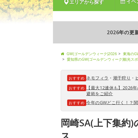
イベ
エリアから探す
2026年の
GW(ゴールデンウィーク)2026
東海のG
愛知県のGW(ゴールデンウィーク)観光ス
ネモフィラ
・
潮干狩り
・
おすすめ
【最大12連休も】202
おすすめ
避術をご紹介
今年のGWどこ行く！？
おすすめ
岡崎SA(上下集約
ス