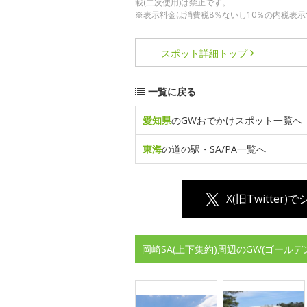
載(二次使用)は禁止です。
※表示料金は消費税8％ないし10％の内税表示
スポット詳細
トップ
一覧に戻る
愛知県
のGWおでかけスポット一覧へ
東海
の道の駅・SA/PA一覧へ
X(旧Twitter)
岡崎SA(上下集約)周辺のGW(ゴール