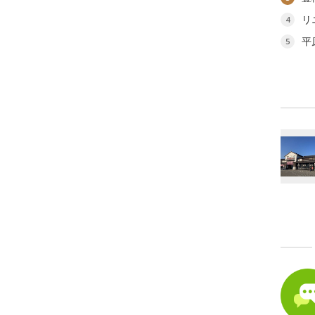
リ
4
平
5