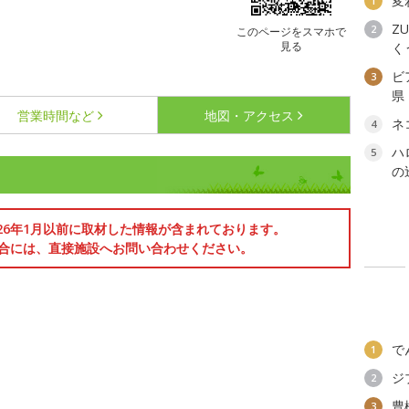
変
1
ZU
2
このページをスマホで
見る
く
ビ
3
県
営業時間など
地図・アクセス
ネ
4
ハ
5
の
026年1月以前に取材した情報が含まれております。
合には、直接施設へお問い合わせください。
で
1
ジ
2
豊
3