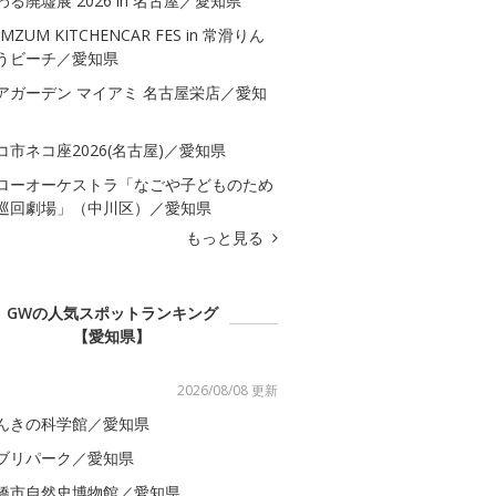
わる廃墟展 2026 in 名古屋／愛知県
MZUM KITCHENCAR FES in 常滑りん
うビーチ／愛知県
アガーデン マイアミ 名古屋栄店／愛知
コ市ネコ座2026(名古屋)／愛知県
ローオーケストラ「なごや子どものため
巡回劇場」（中川区）／愛知県
もっと見る
GWの人気スポットランキング
【愛知県】
2026/08/08 更新
んきの科学館／愛知県
ブリパーク／愛知県
橋市自然史博物館／愛知県