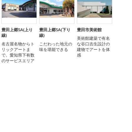
豊田上郷SA(上り
豊田上郷SA(下り
豊田市美術館
線)
線)
美術館建築で有名
名古屋名物からト
こだわった地元の
な谷口吉生設計の
リックアートま
味を堪能できる
建物でアートを体
で。愛知県下有数
感
のサービスエリア