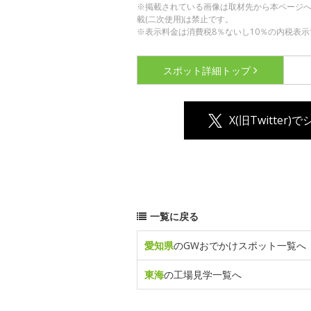
※掲載されている画像は取材先から本ページ
載(二次使用)は禁止です。
※表示料金は消費税8％ないし10％の内税表示
スポット詳細
トップ
X(旧Twitter)
一覧に戻る
愛知県
のGWおでかけスポット一覧へ
東海
の工場見学一覧へ