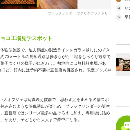
リ
4
ブラックサンダー ワクザクファクトリー
平
5
チョコ工場見学スポット
る体験型施設で、迫力満点の製造ラインをガラス越しにのぞき
約70メートルの見学通路は歩きながら工程をじっくり観察で
る菓子づくりの様子がにぎわう。敷地内には無料駐車場があ
0分ほど。館内には予約不要の直営店も併設され、限定グッズや
の巨大オブジェは写真映え抜群で、思わず足を止める名物スポ
を包み込むような映像演出が楽しめ、ブラックサンダーの誕生
る。直営店ではシリーズ最多の品ぞろえに加え、専用袋に詰め
題」があり、子どもから大人まで夢中になる。