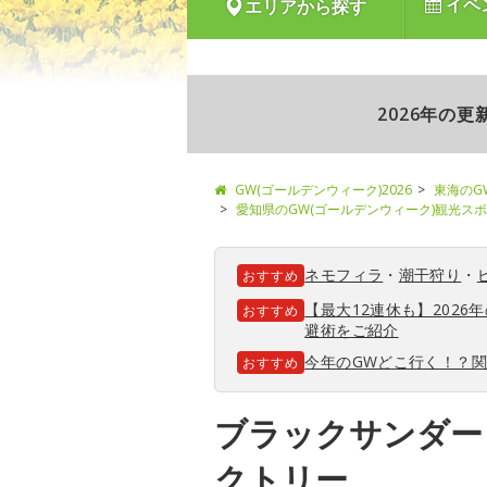
イベ
エリアから探す
2026年の
GW(ゴールデンウィーク)2026
東海のG
愛知県のGW(ゴールデンウィーク)観光ス
ネモフィラ
・
潮干狩り
・
おすすめ
【最大12連休も】202
おすすめ
避術をご紹介
今年のGWどこ行く！？
おすすめ
ブラックサンダー
クトリー