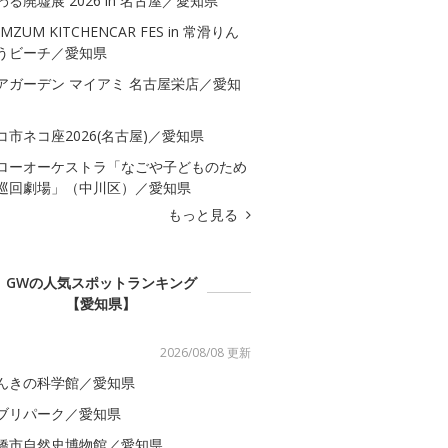
わる廃墟展 2026 in 名古屋／愛知県
MZUM KITCHENCAR FES in 常滑りん
うビーチ／愛知県
アガーデン マイアミ 名古屋栄店／愛知
コ市ネコ座2026(名古屋)／愛知県
ローオーケストラ「なごや子どものため
巡回劇場」（中川区）／愛知県
もっと見る
GWの人気スポットランキング
【愛知県】
2026/08/08 更新
んきの科学館／愛知県
ブリパーク／愛知県
橋市自然史博物館／愛知県