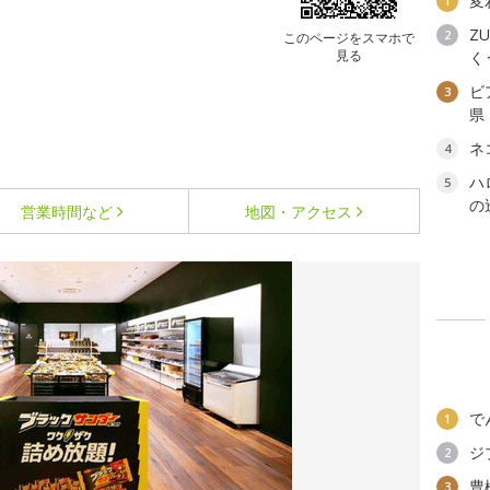
変
1
ZU
2
このページをスマホで
見る
く
ビ
3
県
ネ
4
ハ
5
の
営業時間など
地図・アクセス
で
1
ジ
2
豊
3