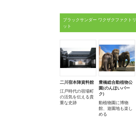
ブラックサンダー ワクザクファクトリ
ット
二川宿本陣資料館
豊橋総合動植物公
園(のんほいパー
江戸時代の宿場町
ク)
の活気を伝える貴
重な史跡
動植物園に博物
館、遊園地も楽し
める