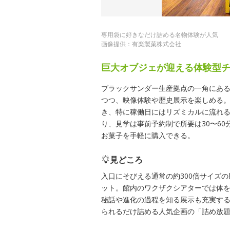
専用袋に好きなだけ詰める名物体験が人気
画像提供：有楽製菓株式会社
巨大オブジェが迎える体験型
ブラックサンダー生産拠点の一角にあ
つつ、映像体験や歴史展示を楽しめる。
き、特に稼働日にはリズミカルに流れ
り、見学は事前予約制で所要は30〜6
お菓子を手軽に購入できる。
見どころ
入口にそびえる通常の約300倍サイズ
ット。館内のワクザクシアターでは体
秘話や進化の過程を知る展示も充実す
られるだけ詰める人気企画の「詰め放