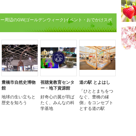
ー周辺のGW(ゴールデンウィーク)イベント・おでかけスポ
豊橋市自然史博物
視聴覚教育センタ
道の駅 とよはし
館
ー・地下資源館
「ひととまちをつ
地球の生い立ちと
好奇心の翼が羽ば
なぐ、豊橋の縁
歴史を知ろう
たく、みんなの科
側」をコンセプト
学基地
とする道の駅