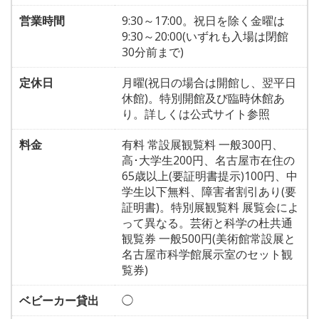
営業時間
9:30～17:00。祝日を除く金曜は
9:30～20:00(いずれも入場は閉館
30分前まで)
定休日
月曜(祝日の場合は開館し、翌平日
休館)。特別開館及び臨時休館あ
り。詳しくは公式サイト参照
料金
有料 常設展観覧料 一般300円、
高･大学生200円、名古屋市在住の
65歳以上(要証明書提示)100円、中
学生以下無料、障害者割引あり(要
証明書)。特別展観覧料 展覧会によ
って異なる。芸術と科学の杜共通
観覧券 一般500円(美術館常設展と
名古屋市科学館展示室のセット観
覧券)
ベビーカー貸出
◯