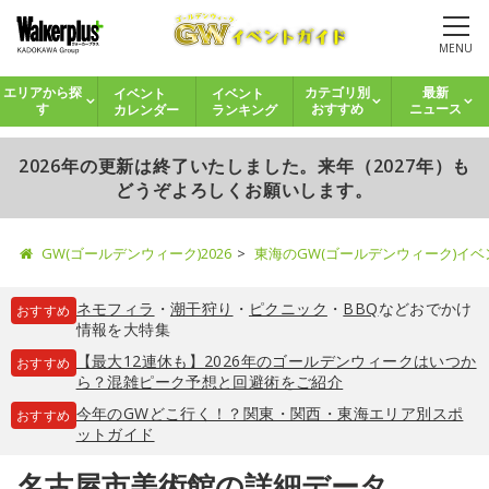
MENU
イベント
イベント
エリアから探
カテゴリ別
最新
カレンダー
ランキング
す
おすすめ
ニュース
2026年の更新は終了いたしました。来年（2027年）も
どうぞよろしくお願いします。
GW(ゴールデンウィーク)2026
東海のGW(ゴールデンウィーク)イ
ネモフィラ
・
潮干狩り
・
ピクニック
・
BBQ
などおでかけ
おすすめ
情報を大特集
【最大12連休も】2026年のゴールデンウィークはいつか
おすすめ
ら？混雑ピーク予想と回避術をご紹介
今年のGWどこ行く！？関東・関西・東海エリア別スポ
おすすめ
ットガイド
名古屋市美術館の詳細データ