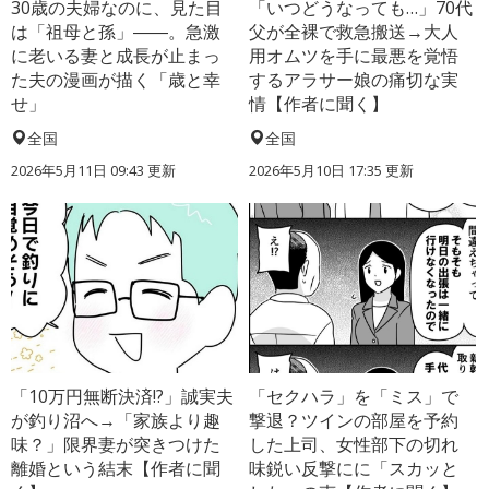
30歳の夫婦なのに、見た目
「いつどうなっても…」70代
は「祖母と孫」――。急激
父が全裸で救急搬送→大人
に老いる妻と成長が止まっ
用オムツを手に最悪を覚悟
た夫の漫画が描く「歳と幸
するアラサー娘の痛切な実
せ」
情【作者に聞く】
全国
全国
2026年5月11日 09:43 更新
2026年5月10日 17:35 更新
「10万円無断決済!?」誠実夫
「セクハラ」を「ミス」で
が釣り沼へ→「家族より趣
撃退？ツインの部屋を予約
味？」限界妻が突きつけた
した上司、女性部下の切れ
離婚という結末【作者に聞
味鋭い反撃にに「スカッと