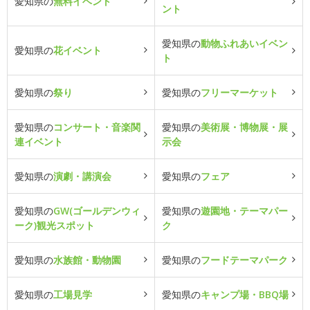
愛知県の
無料イベント
ント
愛知県の
動物ふれあいイベン
愛知県の
花イベント
ト
愛知県の
祭り
愛知県の
フリーマーケット
愛知県の
コンサート・音楽関
愛知県の
美術展・博物展・展
連イベント
示会
愛知県の
演劇・講演会
愛知県の
フェア
愛知県の
GW(ゴールデンウィ
愛知県の
遊園地・テーマパー
ーク)観光スポット
ク
愛知県の
水族館・動物園
愛知県の
フードテーマパーク
愛知県の
工場見学
愛知県の
キャンプ場・BBQ場