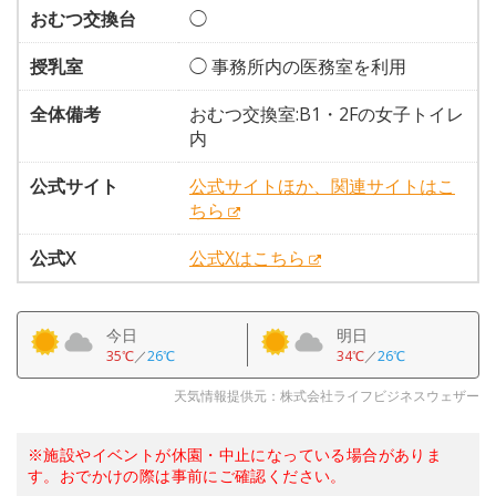
おむつ交換台
◯
授乳室
◯ 事務所内の医務室を利用
全体備考
おむつ交換室:B1・2Fの女子トイレ
内
公式サイト
公式サイトほか、関連サイトはこ
ちら
公式X
公式Xはこちら
今日
明日
35℃
／
26℃
34℃
／
26℃
天気情報提供元：株式会社ライフビジネスウェザー
※施設やイベントが休園・中止になっている場合がありま
す。おでかけの際は事前にご確認ください。