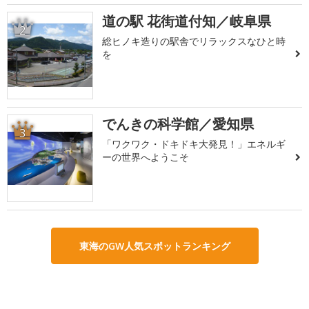
道の駅 花街道付知／岐阜県
2
総ヒノキ造りの駅舎でリラックスなひと時
を
でんきの科学館／愛知県
3
「ワクワク・ドキドキ大発見！」エネルギ
ーの世界へようこそ
東海のGW人気スポットランキング