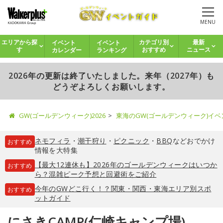
MENU
イベント
イベント
エリアから探
カテゴリ別
最新
カレンダー
ランキング
す
おすすめ
ニュース
2026年の更新は終了いたしました。来年（2027年）も
どうぞよろしくお願いします。
GW(ゴールデンウィーク)2026
東海のGW(ゴールデンウィーク)イ
ネモフィラ
・
潮干狩り
・
ピクニック
・
BBQ
などおでかけ
おすすめ
情報を大特集
【最大12連休も】2026年のゴールデンウィークはいつか
おすすめ
ら？混雑ピーク予想と回避術をご紹介
今年のGWどこ行く！？関東・関西・東海エリア別スポ
おすすめ
ットガイド
にさきCAMP(仁崎キャンプ場)