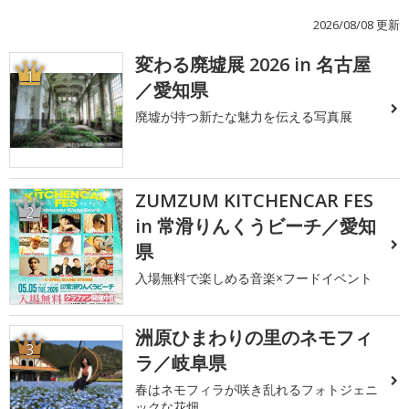
2026/08/08 更新
変わる廃墟展 2026 in 名古屋
1
／愛知県
廃墟が持つ新たな魅力を伝える写真展
ZUMZUM KITCHENCAR FES
2
in 常滑りんくうビーチ／愛知
県
入場無料で楽しめる音楽×フードイベント
洲原ひまわりの里のネモフィ
3
ラ／岐阜県
春はネモフィラが咲き乱れるフォトジェニ
ックな花畑