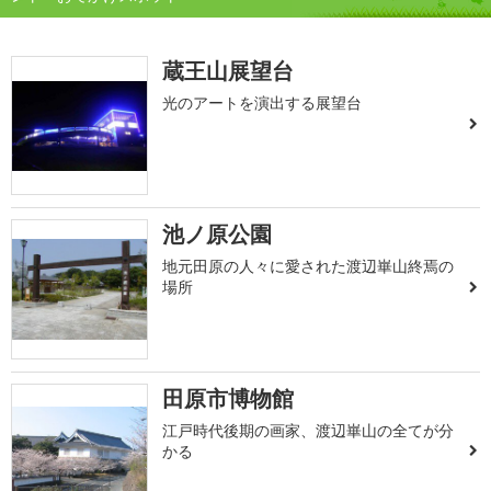
蔵王山展望台
光のアートを演出する展望台
池ノ原公園
地元田原の人々に愛された渡辺崋山終焉の
場所
田原市博物館
江戸時代後期の画家、渡辺崋山の全てが分
かる