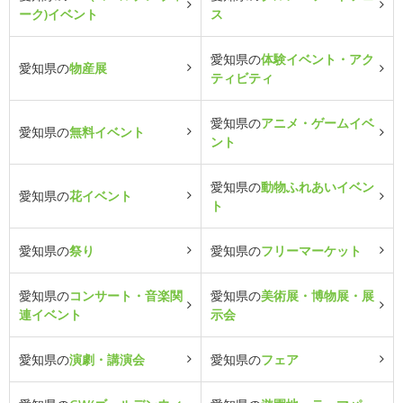
ーク)イベント
ス
愛知県の
体験イベント・アク
愛知県の
物産展
ティビティ
愛知県の
アニメ・ゲームイベ
愛知県の
無料イベント
ント
愛知県の
動物ふれあいイベン
愛知県の
花イベント
ト
愛知県の
祭り
愛知県の
フリーマーケット
愛知県の
コンサート・音楽関
愛知県の
美術展・博物展・展
連イベント
示会
愛知県の
演劇・講演会
愛知県の
フェア