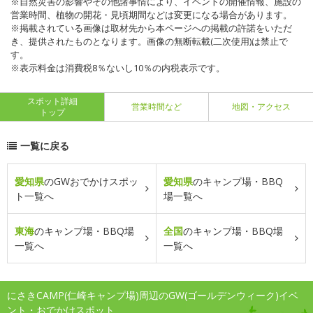
※自然災害の影響やその他諸事情により、イベントの開催情報、施設の
営業時間、植物の開花・見頃期間などは変更になる場合があります。
※掲載されている画像は取材先から本ページへの掲載の許諾をいただ
き、提供されたものとなります。画像の無断転載(二次使用)は禁止で
す。
※表示料金は消費税8％ないし10％の内税表示です。
スポット詳細
営業時間など
地図・アクセス
トップ
一覧に戻る
愛知県
のGWおでかけスポッ
愛知県
のキャンプ場・BBQ
ト一覧へ
場一覧へ
東海
のキャンプ場・BBQ場
全国
のキャンプ場・BBQ場
一覧へ
一覧へ
にさきCAMP(仁崎キャンプ場)周辺のGW(ゴールデンウィーク)イベ
ント・おでかけスポット