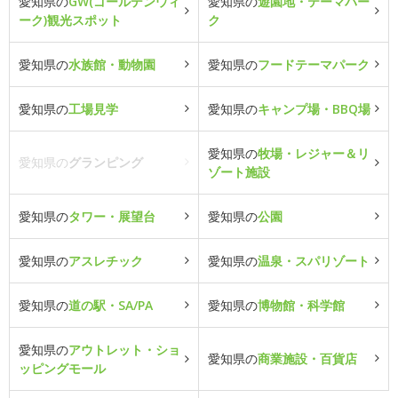
愛知県の
GW(ゴールデンウィ
愛知県の
遊園地・テーマパー
ーク)観光スポット
ク
愛知県の
水族館・動物園
愛知県の
フードテーマパーク
愛知県の
工場見学
愛知県の
キャンプ場・BBQ場
愛知県の
牧場・レジャー＆リ
愛知県の
グランピング
ゾート施設
愛知県の
タワー・展望台
愛知県の
公園
愛知県の
アスレチック
愛知県の
温泉・スパリゾート
愛知県の
道の駅・SA/PA
愛知県の
博物館・科学館
愛知県の
アウトレット・ショ
愛知県の
商業施設・百貨店
ッピングモール