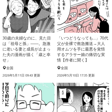
30歳の夫婦なのに、見た目
「いつどうなっても…」70代
は「祖母と孫」――。急激
父が全裸で救急搬送→大人
に老いる妻と成長が止まっ
用オムツを手に最悪を覚悟
た夫の漫画が描く「歳と幸
するアラサー娘の痛切な実
せ」
情【作者に聞く】
全国
全国
2026年5月11日 09:43 更新
2026年5月10日 17:35 更新