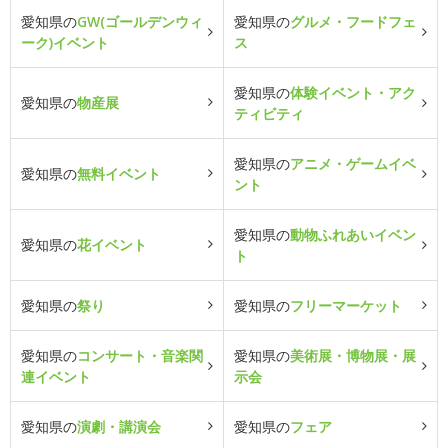
愛知県の
GW(ゴールデンウィ
愛知県の
グルメ・フードフェ
ーク)イベント
ス
愛知県の
体験イベント・アク
愛知県の
物産展
ティビティ
愛知県の
アニメ・ゲームイベ
愛知県の
無料イベント
ント
愛知県の
動物ふれあいイベン
愛知県の
花イベント
ト
愛知県の
祭り
愛知県の
フリーマーケット
愛知県の
コンサート・音楽関
愛知県の
美術展・博物展・展
連イベント
示会
愛知県の
演劇・講演会
愛知県の
フェア