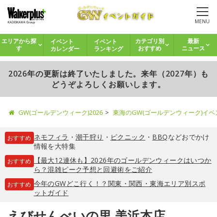
MENU
イベント
イベント
エリアから探
カテゴリ別
最新
カレンダー
ランキング
す
おすすめ
ニュース
2026年の更新は終了いたしました。来年（2027年）も
どうぞよろしくお願いします。
GW(ゴールデンウィーク)2026
東海のGW(ゴールデンウィーク)イ
ネモフィラ
・
潮干狩り
・
ピクニック
・
BBQ
などおでかけ
おすすめ
情報を大特集
【最大12連休も】2026年のゴールデンウィークはいつか
おすすめ
ら？混雑ピーク予想と回避術をご紹介
今年のGWどこ行く！？関東・関西・東海エリア別スポ
おすすめ
ットガイド
えびせんべいの里 美浜本店