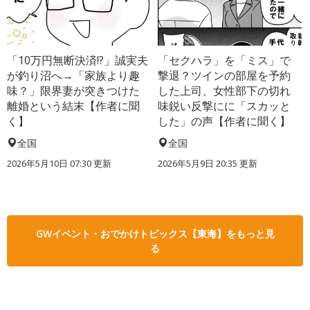
「10万円無断決済!?」誠実夫
「セクハラ」を「ミス」で
が釣り沼へ→「家族より趣
撃退？ツインの部屋を予約
味？」限界妻が突きつけた
した上司、女性部下の切れ
離婚という結末【作者に聞
味鋭い反撃にに「スカッと
く】
した」の声【作者に聞く】
全国
全国
2026年5月10日 07:30 更新
2026年5月9日 20:35 更新
GWイベント・おでかけトピックス【東海】をもっと見
る