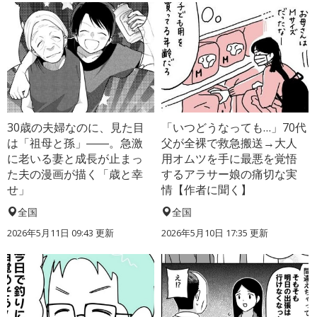
30歳の夫婦なのに、見た目
「いつどうなっても…」70代
は「祖母と孫」――。急激
父が全裸で救急搬送→大人
に老いる妻と成長が止まっ
用オムツを手に最悪を覚悟
た夫の漫画が描く「歳と幸
するアラサー娘の痛切な実
せ」
情【作者に聞く】
全国
全国
2026年5月11日 09:43 更新
2026年5月10日 17:35 更新