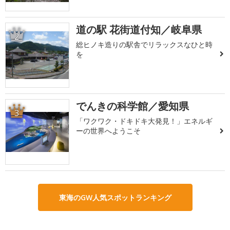
道の駅 花街道付知／岐阜県
2
総ヒノキ造りの駅舎でリラックスなひと時
を
でんきの科学館／愛知県
3
「ワクワク・ドキドキ大発見！」エネルギ
ーの世界へようこそ
東海のGW人気スポットランキング