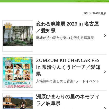
2026/08/08 更新
変わる廃墟展 2026 in 名古屋
1
／愛知県
廃墟が持つ新たな魅力を伝える写真展
ZUMZUM KITCHENCAR FES
2
in 常滑りんくうビーチ／愛知
県
入場無料で楽しめる音楽×フードイベント
洲原ひまわりの里のネモフィ
3
ラ／岐阜県