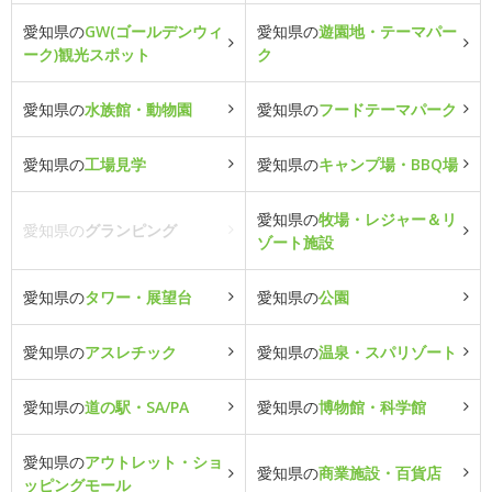
愛知県の
GW(ゴールデンウィ
愛知県の
遊園地・テーマパー
ーク)観光スポット
ク
愛知県の
水族館・動物園
愛知県の
フードテーマパーク
愛知県の
工場見学
愛知県の
キャンプ場・BBQ場
愛知県の
牧場・レジャー＆リ
愛知県の
グランピング
ゾート施設
愛知県の
タワー・展望台
愛知県の
公園
愛知県の
アスレチック
愛知県の
温泉・スパリゾート
愛知県の
道の駅・SA/PA
愛知県の
博物館・科学館
愛知県の
アウトレット・ショ
愛知県の
商業施設・百貨店
ッピングモール