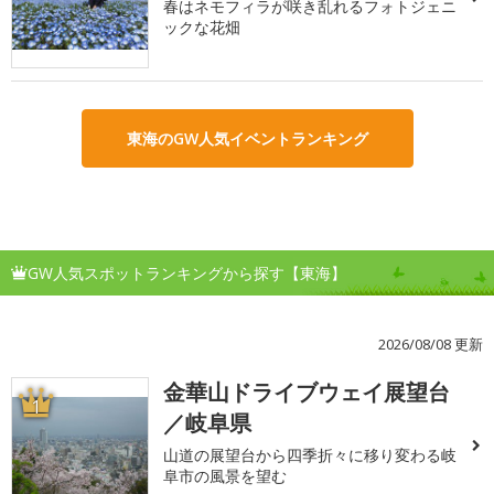
春はネモフィラが咲き乱れるフォトジェニ
ックな花畑
東海のGW人気イベントランキング
GW人気スポットランキングから探す【東海】
2026/08/08 更新
金華山ドライブウェイ展望台
1
／岐阜県
山道の展望台から四季折々に移り変わる岐
阜市の風景を望む