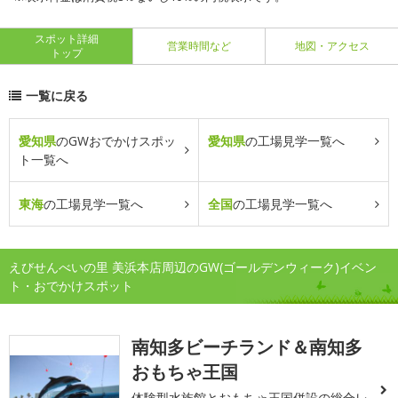
スポット詳細
営業時間など
地図・アクセス
トップ
一覧に戻る
愛知県
のGWおでかけスポッ
愛知県
の工場見学一覧へ
ト一覧へ
東海
の工場見学一覧へ
全国
の工場見学一覧へ
えびせんべいの里 美浜本店周辺のGW(ゴールデンウィーク)イベン
ト・おでかけスポット
南知多ビーチランド＆南知多
おもちゃ王国
体験型水族館とおもちゃ王国併設の総合レ