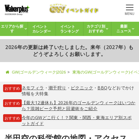
MENU
イベント
イベント
エリアから探
カテゴリ別
最新
カレンダー
ランキング
す
おすすめ
ニュース
2026年の更新は終了いたしました。来年（2027年）も
どうぞよろしくお願いします。
GW(ゴールデンウィーク)2026
東海のGW(ゴールデンウィーク)イ
ネモフィラ
・
潮干狩り
・
ピクニック
・
BBQ
などおでかけ
おすすめ
情報を大特集
【最大12連休も】2026年のゴールデンウィークはいつか
おすすめ
ら？混雑ピーク予想と回避術をご紹介
今年のGWどこ行く！？関東・関西・東海エリア別スポ
おすすめ
ットガイド
半田空の科学館の地図・アクセス