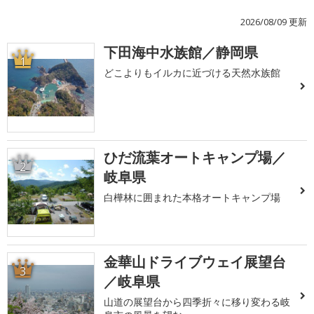
2026/08/09 更新
下田海中水族館／静岡県
1
どこよりもイルカに近づける天然水族館
ひだ流葉オートキャンプ場／
2
岐阜県
白樺林に囲まれた本格オートキャンプ場
金華山ドライブウェイ展望台
3
／岐阜県
山道の展望台から四季折々に移り変わる岐