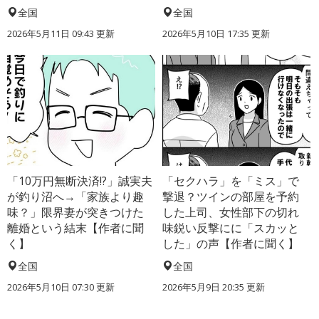
全国
全国
2026年5月11日 09:43 更新
2026年5月10日 17:35 更新
「10万円無断決済!?」誠実夫
「セクハラ」を「ミス」で
が釣り沼へ→「家族より趣
撃退？ツインの部屋を予約
味？」限界妻が突きつけた
した上司、女性部下の切れ
離婚という結末【作者に聞
味鋭い反撃にに「スカッと
く】
した」の声【作者に聞く】
全国
全国
2026年5月10日 07:30 更新
2026年5月9日 20:35 更新