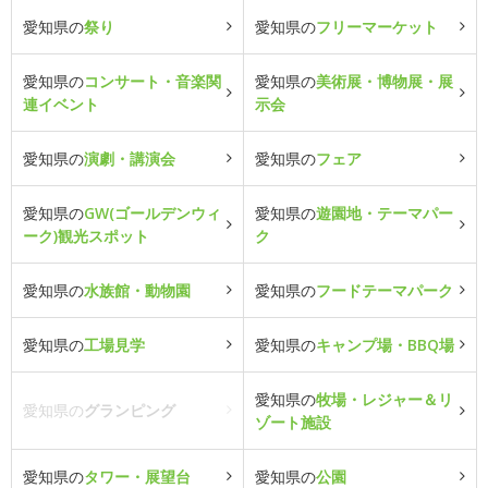
愛知県の
祭り
愛知県の
フリーマーケット
愛知県の
コンサート・音楽関
愛知県の
美術展・博物展・展
連イベント
示会
愛知県の
演劇・講演会
愛知県の
フェア
愛知県の
GW(ゴールデンウィ
愛知県の
遊園地・テーマパー
ーク)観光スポット
ク
愛知県の
水族館・動物園
愛知県の
フードテーマパーク
愛知県の
工場見学
愛知県の
キャンプ場・BBQ場
愛知県の
牧場・レジャー＆リ
愛知県の
グランピング
ゾート施設
愛知県の
タワー・展望台
愛知県の
公園