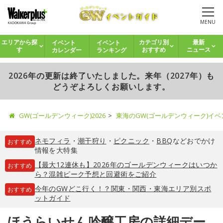
MENU
イベント
イベント
エリアから探
カテゴリ別
最新
カレンダー
ランキング
す
おすすめ
ニュース
2026年の更新は終了いたしました。来年（2027年）も
どうぞよろしくお願いします。
GW(ゴールデンウィーク)2026
東海のGW(ゴールデンウィーク)イ
ネモフィラ
・
潮干狩り
・
ピクニック
・
BBQ
などおでかけ
おすすめ
情報を大特集
【最大12連休も】2026年のゴールデンウィークはいつか
おすすめ
ら？混雑ピーク予想と回避術をご紹介
今年のGWどこ行く！？関東・関西・東海エリア別スポ
おすすめ
ットガイド
ほうらいせん吟醸工房の詳細デー