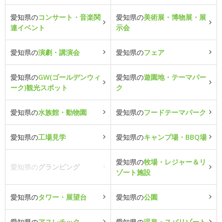
愛知県の
コンサート・音楽関
愛知県の
美術展・博物展・展
連イベント
示会
愛知県の
演劇・講演会
愛知県の
フェア
愛知県の
GW(ゴールデンウィ
愛知県の
遊園地・テーマパー
ーク)観光スポット
ク
愛知県の
水族館・動物園
愛知県の
フードテーマパーク
愛知県の
工場見学
愛知県の
キャンプ場・BBQ場
愛知県の
牧場・レジャー＆リ
愛知県の
グランピング
ゾート施設
愛知県の
タワー・展望台
愛知県の
公園
愛知県の
アスレチック
愛知県の
温泉・スパリゾート