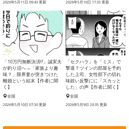
2026年5月11日 09:43 更新
2026年5月10日 17:35 更新
「10万円無断決済!?」誠実夫
「セクハラ」を「ミス」で
が釣り沼へ→「家族より趣
撃退？ツインの部屋を予約
味？」限界妻が突きつけた
した上司、女性部下の切れ
離婚という結末【作者に聞
味鋭い反撃にに「スカッと
く】
した」の声【作者に聞く】
全国
全国
2026年5月10日 07:30 更新
2026年5月9日 20:35 更新