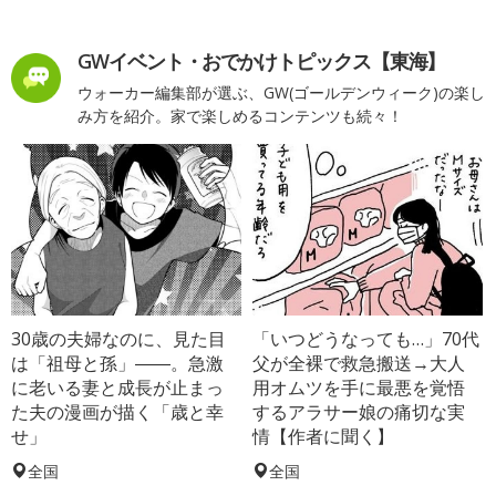
GWイベント・おでかけトピックス【東海】
ウォーカー編集部が選ぶ、GW(ゴールデンウィーク)の楽し
み方を紹介。家で楽しめるコンテンツも続々！
30歳の夫婦なのに、見た目
「いつどうなっても…」70代
は「祖母と孫」――。急激
父が全裸で救急搬送→大人
に老いる妻と成長が止まっ
用オムツを手に最悪を覚悟
た夫の漫画が描く「歳と幸
するアラサー娘の痛切な実
せ」
情【作者に聞く】
全国
全国