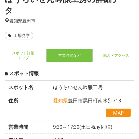
タ
愛知県
豊田市
工場見学
スポット詳細
営業時間など
地図・アクセス
トップ
スポット情報
スポット名
ほうらいせん吟醸工房
住所
愛知県
豊田市黒田町南水別713
MAP
営業時間
9:30～17:30(土日祝も同様)