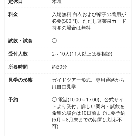
定休日
木曜
料金
入場無料 白衣および帽子の着用が
必要(500円)。ただし蓬莱泉カード
持参の場合は無料
試飲・試食
◯
受付人数
2～10人(11人以上は要相談)
所要時間
約30分
見学の形態
ガイドツアー形式、専用通路から
は自由見学
予約
◯ 電話(10:00～17:00)、公式サイ
トより受付。詳しい案内・試飲を
希望の場合は10日前までに要予約
(6月～8月末までの期間は対応不
可)