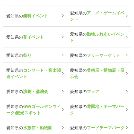
愛知県の
アニメ・ゲームイベ
愛知県の
無料イベント
ント
愛知県の
動物ふれあいイベン
愛知県の
花イベント
ト
愛知県の
祭り
愛知県の
フリーマーケット
愛知県の
コンサート・音楽関
愛知県の
美術展・博物展・展
連イベント
示会
愛知県の
演劇・講演会
愛知県の
フェア
愛知県の
GW(ゴールデンウィ
愛知県の
遊園地・テーマパー
ーク)観光スポット
ク
愛知県の
水族館・動物園
愛知県の
フードテーマパーク