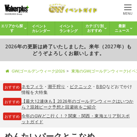
MENU
イベント
イベント
エリアから探
カテゴリ別
最新
カレンダー
ランキング
す
おすすめ
ニュース
2026年の更新は終了いたしました。来年（2027年）も
どうぞよろしくお願いします。
GW(ゴールデンウィーク)2026
東海のGW(ゴールデンウィーク)イ
ネモフィラ
・
潮干狩り
・
ピクニック
・
BBQ
などおでかけ
おすすめ
情報を大特集
【最大12連休も】2026年のゴールデンウィークはいつか
おすすめ
ら？混雑ピーク予想と回避術をご紹介
今年のGWどこ行く！？関東・関西・東海エリア別スポ
おすすめ
ットガイド
めんたいパークとこなめ