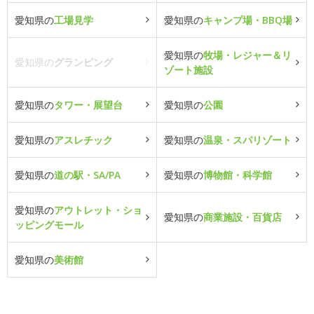
愛知県の
工場見学
愛知県の
キャンプ場・BBQ場
愛知県の
牧場・レジャー＆リ
愛知県の
グランピング
ゾート施設
愛知県の
タワー・展望台
愛知県の
公園
愛知県の
アスレチック
愛知県の
温泉・スパリゾート
愛知県の
道の駅・SA/PA
愛知県の
博物館・科学館
愛知県の
アウトレット・ショ
愛知県の
商業施設・百貨店
ッピングモール
愛知県の
美術館