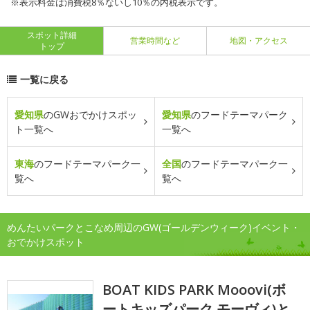
※表示料金は消費税8％ないし10％の内税表示です。
スポット詳細
営業時間など
地図・アクセス
トップ
一覧に戻る
愛知県
のGWおでかけスポッ
愛知県
のフードテーマパーク
ト一覧へ
一覧へ
東海
のフードテーマパーク一
全国
のフードテーマパーク一
覧へ
覧へ
めんたいパークとこなめ周辺のGW(ゴールデンウィーク)イベント・
おでかけスポット
BOAT KIDS PARK Mooovi(ボ
ートキッズパーク モーヴィ)と