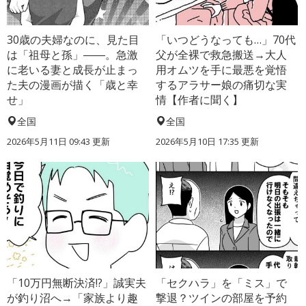
30歳の夫婦なのに、見た目
「いつどうなっても…」70代
は「祖母と孫」――。急激
父が全裸で救急搬送→大人
に老いる妻と成長が止まっ
用オムツを手に最悪を覚悟
た夫の漫画が描く「歳と幸
するアラサー娘の痛切な実
せ」
情【作者に聞く】
全国
全国
2026年5月11日 09:43 更新
2026年5月10日 17:35 更新
「10万円無断決済!?」誠実夫
「セクハラ」を「ミス」で
が釣り沼へ→「家族より趣
撃退？ツインの部屋を予約