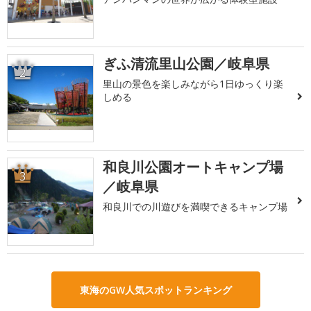
ぎふ清流里山公園／岐阜県
2
里山の景色を楽しみながら1日ゆっくり楽
しめる
和良川公園オートキャンプ場
3
／岐阜県
和良川での川遊びを満喫できるキャンプ場
東海のGW人気スポットランキング