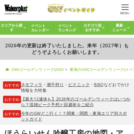
MENU
イベント
イベント
エリアから探
カテゴリ別
最新
カレンダー
ランキング
す
おすすめ
ニュース
2026年の更新は終了いたしました。来年（2027年）も
どうぞよろしくお願いします。
GW(ゴールデンウィーク)2026
東海のGW(ゴールデンウィーク)イ
ネモフィラ
・
潮干狩り
・
ピクニック
・
BBQ
などおでかけ
おすすめ
情報を大特集
【最大12連休も】2026年のゴールデンウィークはいつか
おすすめ
ら？混雑ピーク予想と回避術をご紹介
今年のGWどこ行く！？関東・関西・東海エリア別スポ
おすすめ
ットガイド
ほうらいせん吟醸工房の地図・ア