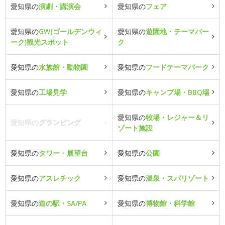
愛知県の
演劇・講演会
愛知県の
フェア
愛知県の
GW(ゴールデンウィ
愛知県の
遊園地・テーマパー
ーク)観光スポット
ク
愛知県の
水族館・動物園
愛知県の
フードテーマパーク
愛知県の
工場見学
愛知県の
キャンプ場・BBQ場
愛知県の
牧場・レジャー＆リ
愛知県の
グランピング
ゾート施設
愛知県の
タワー・展望台
愛知県の
公園
愛知県の
アスレチック
愛知県の
温泉・スパリゾート
愛知県の
道の駅・SA/PA
愛知県の
博物館・科学館