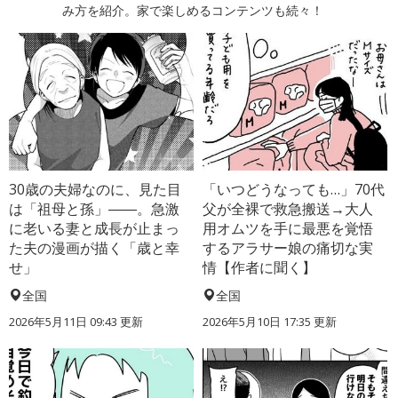
み方を紹介。家で楽しめるコンテンツも続々！
30歳の夫婦なのに、見た目
「いつどうなっても…」70代
は「祖母と孫」――。急激
父が全裸で救急搬送→大人
に老いる妻と成長が止まっ
用オムツを手に最悪を覚悟
た夫の漫画が描く「歳と幸
するアラサー娘の痛切な実
せ」
情【作者に聞く】
全国
全国
2026年5月11日 09:43 更新
2026年5月10日 17:35 更新