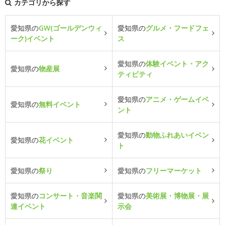
カテゴリから探す
愛知県の
GW(ゴールデンウィ
愛知県の
グルメ・フードフェ
ーク)イベント
ス
愛知県の
体験イベント・アク
愛知県の
物産展
ティビティ
愛知県の
アニメ・ゲームイベ
愛知県の
無料イベント
ント
愛知県の
動物ふれあいイベン
愛知県の
花イベント
ト
愛知県の
祭り
愛知県の
フリーマーケット
愛知県の
コンサート・音楽関
愛知県の
美術展・博物展・展
連イベント
示会