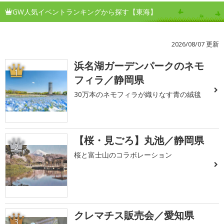
GW人気イベントランキングから探す【東海】
2026/08/07 更新
浜名湖ガーデンパークのネモ
1
フィラ／静岡県
30万本のネモフィラが織りなす青の絨毯
【桜・見ごろ】丸池／静岡県
2
桜と富士山のコラボレーション
クレマチス販売会／愛知県
3