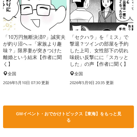
「10万円無断決済!?」誠実夫
「セクハラ」を「ミス」で
が釣り沼へ→「家族より趣
撃退？ツインの部屋を予約
味？」限界妻が突きつけた
した上司、女性部下の切れ
離婚という結末【作者に聞
味鋭い反撃にに「スカッと
く】
した」の声【作者に聞く】
全国
全国
2026年5月10日 07:30 更新
2026年5月9日 20:35 更新
GWイベント・おでかけトピックス【東海】をもっと見
る