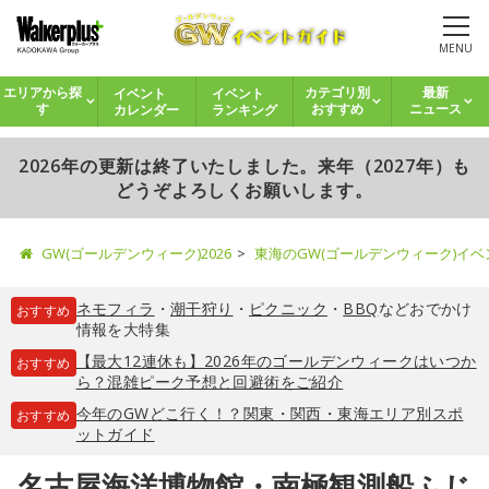
MENU
イベント
イベント
エリアから探
カテゴリ別
最新
カレンダー
ランキング
す
おすすめ
ニュース
2026年の更新は終了いたしました。来年（2027年）も
どうぞよろしくお願いします。
GW(ゴールデンウィーク)2026
東海のGW(ゴールデンウィーク)イ
ネモフィラ
・
潮干狩り
・
ピクニック
・
BBQ
などおでかけ
おすすめ
情報を大特集
【最大12連休も】2026年のゴールデンウィークはいつか
おすすめ
ら？混雑ピーク予想と回避術をご紹介
今年のGWどこ行く！？関東・関西・東海エリア別スポ
おすすめ
ットガイド
名古屋海洋博物館・南極観測船ふじ