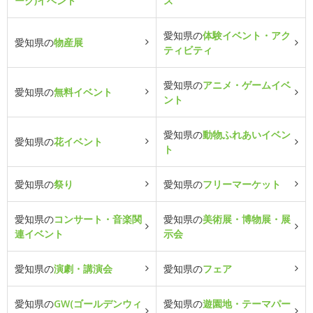
ーク)イベント
ス
愛知県の
体験イベント・アク
愛知県の
物産展
ティビティ
愛知県の
アニメ・ゲームイベ
愛知県の
無料イベント
ント
愛知県の
動物ふれあいイベン
愛知県の
花イベント
ト
愛知県の
祭り
愛知県の
フリーマーケット
愛知県の
コンサート・音楽関
愛知県の
美術展・博物展・展
連イベント
示会
愛知県の
演劇・講演会
愛知県の
フェア
愛知県の
GW(ゴールデンウィ
愛知県の
遊園地・テーマパー