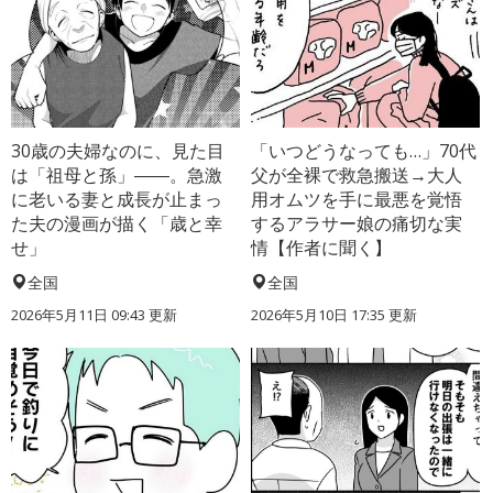
30歳の夫婦なのに、見た目
「いつどうなっても…」70代
は「祖母と孫」――。急激
父が全裸で救急搬送→大人
に老いる妻と成長が止まっ
用オムツを手に最悪を覚悟
た夫の漫画が描く「歳と幸
するアラサー娘の痛切な実
せ」
情【作者に聞く】
全国
全国
2026年5月11日 09:43 更新
2026年5月10日 17:35 更新