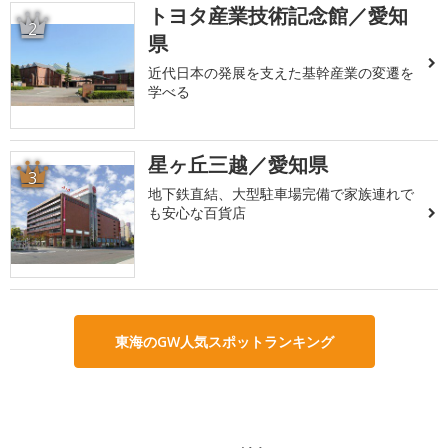
トヨタ産業技術記念館／愛知
2
県
近代日本の発展を支えた基幹産業の変遷を
学べる
星ヶ丘三越／愛知県
3
地下鉄直結、大型駐車場完備で家族連れで
も安心な百貨店
東海のGW人気スポットランキング