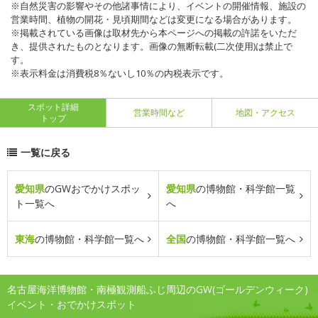
※自然災害の影響やその他諸事情により、イベントの開催情報、施設の
営業時間、植物の開花・見頃期間などは変更になる場合があります。
※掲載されている画像は取材先から本ページへの掲載の許諾をいただ
き、提供されたものとなります。画像の無断転載(二次使用)は禁止で
す。
※表示料金は消費税8％ないし10％の内税表示です。
スポット詳細
営業時間など
地図・アクセス
トップ
一覧に戻る
愛知県
のGWおでかけスポッ
愛知県
の博物館・科学館一覧
ト一覧へ
へ
東海
の博物館・科学館一覧へ
全国
の博物館・科学館一覧へ
名古屋海洋博物館・南極観測船ふじ周辺のGW(ゴールデンウィーク)
イベント・おでかけスポット