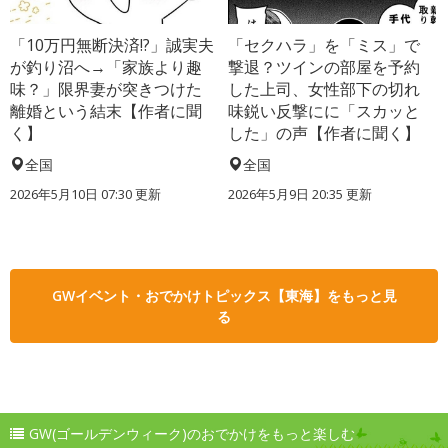
「10万円無断決済!?」誠実夫
「セクハラ」を「ミス」で
が釣り沼へ→「家族より趣
撃退？ツインの部屋を予約
味？」限界妻が突きつけた
した上司、女性部下の切れ
離婚という結末【作者に聞
味鋭い反撃にに「スカッと
く】
した」の声【作者に聞く】
全国
全国
2026年5月10日 07:30 更新
2026年5月9日 20:35 更新
GWイベント・おでかけトピックス【東海】をもっと見
る
GW(ゴールデンウィーク)のおでかけをもっと楽しむ