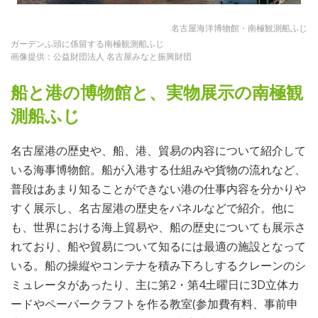
名古屋海洋博物館・南極観測船ふじ
ガーデンふ頭に係留する南極観測船ふじ
画像提供：公益財団法人 名古屋みなと振興財団
船と港の博物館と、実物展示の南極観
測船ふじ
名古屋港の歴史や、船、港、貿易の内容について紹介して
いる海事博物館。船が入港する仕組みや貨物の流れなど、
普段はあまり知ることができない港の仕事内容を分かりや
すく展示し、名古屋港の歴史をパネルなどで紹介。他に
も、世界における海上貿易や、船の歴史についても展示さ
れており、船や貿易について知るには最適の施設となって
いる。船の操縦やコンテナを積み下ろしするクレーンのシ
ミュレータがあったり、主に第2・第4土曜日に3D立体カ
ードやペーパークラフトを作る教室(参加費有料、事前申