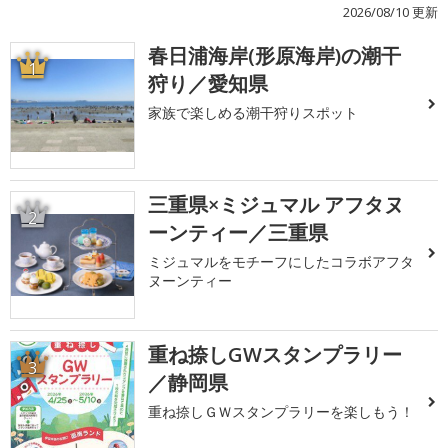
2026/08/10 更新
春日浦海岸(形原海岸)の潮干
1
狩り／愛知県
家族で楽しめる潮干狩りスポット
三重県×ミジュマル アフタヌ
2
ーンティー／三重県
ミジュマルをモチーフにしたコラボアフタ
ヌーンティー
重ね捺しGWスタンプラリー
3
／静岡県
重ね捺しＧＷスタンプラリーを楽しもう！