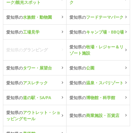
ーク)観光スポット
ク
愛知県の
水族館・動物園
愛知県の
フードテーマパーク
愛知県の
工場見学
愛知県の
キャンプ場・BBQ場
愛知県の
牧場・レジャー＆リ
愛知県の
グランピング
ゾート施設
愛知県の
タワー・展望台
愛知県の
公園
愛知県の
アスレチック
愛知県の
温泉・スパリゾート
愛知県の
道の駅・SA/PA
愛知県の
博物館・科学館
愛知県の
アウトレット・ショ
愛知県の
商業施設・百貨店
ッピングモール