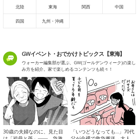
北陸
東海
関西
中国
四国
九州・沖縄
GWイベント・おでかけトピックス【東海】
ウォーカー編集部が選ぶ、GW(ゴールデンウィーク)の楽し
み方を紹介。家で楽しめるコンテンツも続々！
30歳の夫婦なのに、見た目
「いつどうなっても…」70代
は「祖母と孫」――。急激
父が全裸で救急搬送→大人