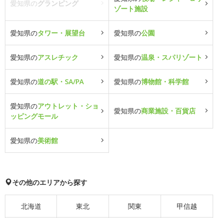
愛知県の
グランピング
ゾート施設
愛知県の
タワー・展望台
愛知県の
公園
愛知県の
アスレチック
愛知県の
温泉・スパリゾート
愛知県の
道の駅・SA/PA
愛知県の
博物館・科学館
愛知県の
アウトレット・ショ
愛知県の
商業施設・百貨店
ッピングモール
愛知県の
美術館
その他のエリアから探す
北海道
東北
関東
甲信越