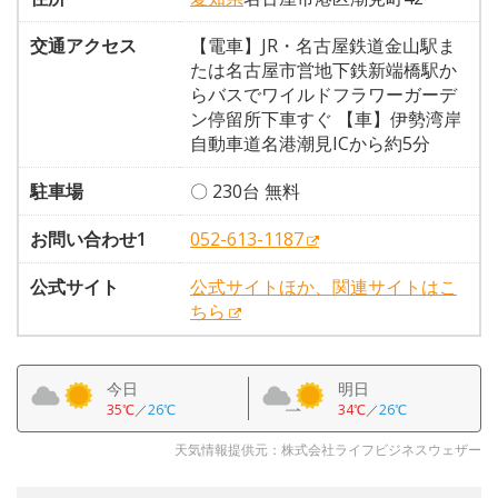
交通アクセス
【電車】JR・名古屋鉄道金山駅ま
たは名古屋市営地下鉄新端橋駅か
らバスでワイルドフラワーガーデ
ン停留所下車すぐ 【車】伊勢湾岸
自動車道名港潮見ICから約5分
駐車場
〇 230台 無料
お問い合わせ1
052-613-1187
公式サイト
公式サイトほか、関連サイトはこ
ちら
今日
明日
35℃
／
26℃
34℃
／
26℃
天気情報提供元：株式会社ライフビジネスウェザー