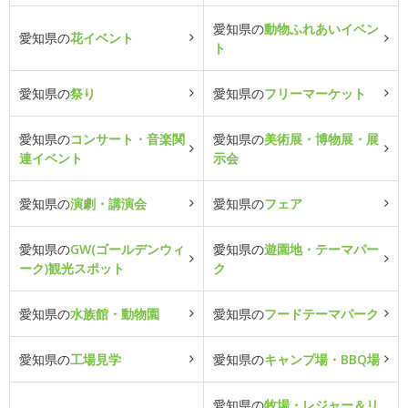
愛知県の
動物ふれあいイベン
愛知県の
花イベント
ト
愛知県の
祭り
愛知県の
フリーマーケット
愛知県の
コンサート・音楽関
愛知県の
美術展・博物展・展
連イベント
示会
愛知県の
演劇・講演会
愛知県の
フェア
愛知県の
GW(ゴールデンウィ
愛知県の
遊園地・テーマパー
ーク)観光スポット
ク
愛知県の
水族館・動物園
愛知県の
フードテーマパーク
愛知県の
工場見学
愛知県の
キャンプ場・BBQ場
愛知県の
牧場・レジャー＆リ