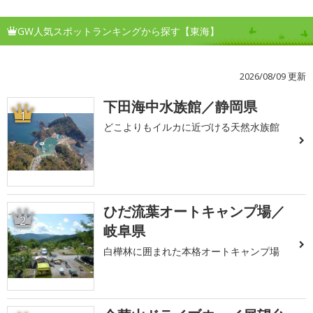
GW人気スポットランキングから探す【東海】
2026/08/09 更新
下田海中水族館／静岡県
1
どこよりもイルカに近づける天然水族館
ひだ流葉オートキャンプ場／
2
岐阜県
白樺林に囲まれた本格オートキャンプ場