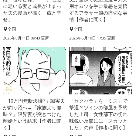
に老いる妻と成長が止まっ
用オムツを手に最悪を覚悟
た夫の漫画が描く「歳と幸
するアラサー娘の痛切な実
せ」
情【作者に聞く】
全国
全国
2026年5月11日 09:43 更新
2026年5月10日 17:35 更新
「10万円無断決済!?」誠実夫
「セクハラ」を「ミス」で
が釣り沼へ→「家族より趣
撃退？ツインの部屋を予約
味？」限界妻が突きつけた
した上司、女性部下の切れ
離婚という結末【作者に聞
味鋭い反撃にに「スカッと
く】
した」の声【作者に聞く】