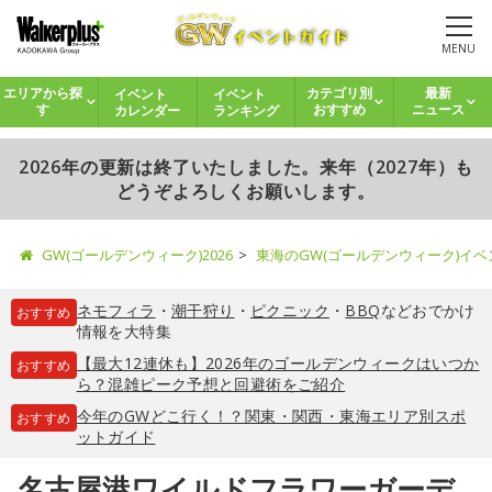
MENU
イベント
イベント
エリアから探
カテゴリ別
最新
カレンダー
ランキング
す
おすすめ
ニュース
2026年の更新は終了いたしました。来年（2027年）も
どうぞよろしくお願いします。
GW(ゴールデンウィーク)2026
東海のGW(ゴールデンウィーク)イ
ネモフィラ
・
潮干狩り
・
ピクニック
・
BBQ
などおでかけ
おすすめ
情報を大特集
【最大12連休も】2026年のゴールデンウィークはいつか
おすすめ
ら？混雑ピーク予想と回避術をご紹介
今年のGWどこ行く！？関東・関西・東海エリア別スポ
おすすめ
ットガイド
名古屋港ワイルドフラワーガーデ