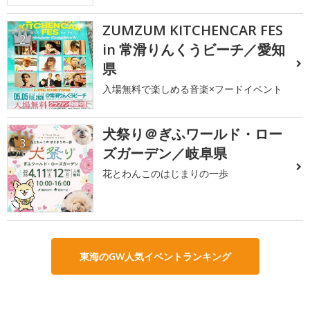
ZUMZUM KITCHENCAR FES
2
in 常滑りんくうビーチ／愛知
県
入場無料で楽しめる音楽×フードイベント
犬祭り＠ぎふワールド・ロー
3
ズガーデン／岐阜県
花とわんこのはじまりの一歩
東海のGW人気イベントランキング