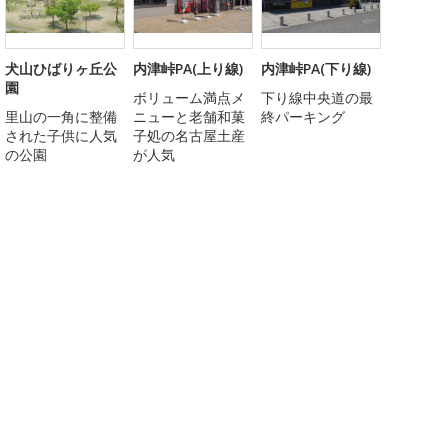
犬山ひばりヶ丘公
内津峠PA(上り線)
内津峠PA(下り線)
園
ボリューム満点メ
下り線中央道の最
里山の一角に整備
ニューと老舗和菓
終パーキング
された子供に人気
子処の名古屋土産
の公園
が人気