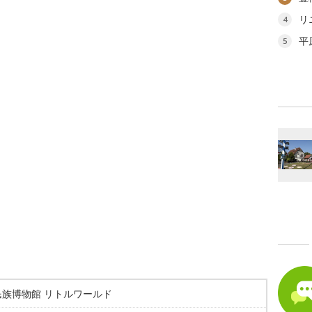
リ
4
平
5
民族博物館 リトルワールド