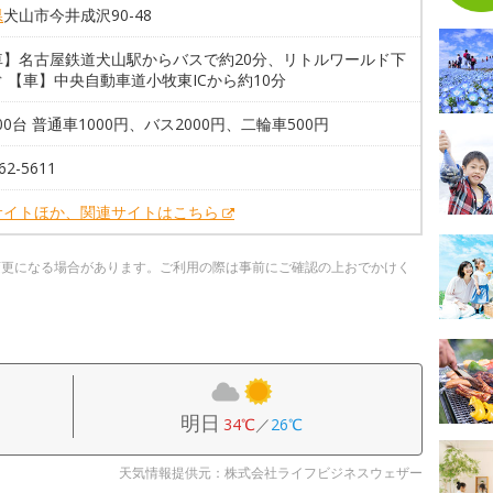
県
犬山市今井成沢90-48
車】名古屋鉄道犬山駅からバスで約20分、リトルワールド下
 【車】中央自動車道小牧東ICから約10分
200台 普通車1000円、バス2000円、二輪車500円
62-5611
サイトほか、関連サイトはこちら
変更になる場合があります。ご利用の際は事前にご確認の上おでかけく
明日
34℃
／
26℃
天気情報提供元：株式会社ライフビジネスウェザー