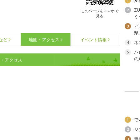
変
1
ZU
2
このページをスマホで
見る
く
ビ
3
県
など
地図・アクセス
イベント情報
ネ
4
ハ
5
の
図・アクセス
で
1
ジ
2
豊
3