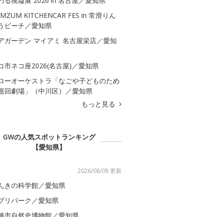
わる廃墟展 2026 in 名古屋／愛知県
MZUM KITCHENCAR FES in 常滑りん
うビーチ／愛知県
アガーデン マイアミ 名古屋栄店／愛知
コ市ネコ座2026(名古屋)／愛知県
ローオーケストラ「なごや子どものため
巡回劇場」（中川区）／愛知県
もっと見る
GWの人気スポットランキング
【愛知県】
2026/08/08 更新
んきの科学館／愛知県
ブリパーク／愛知県
橋市自然史博物館／愛知県