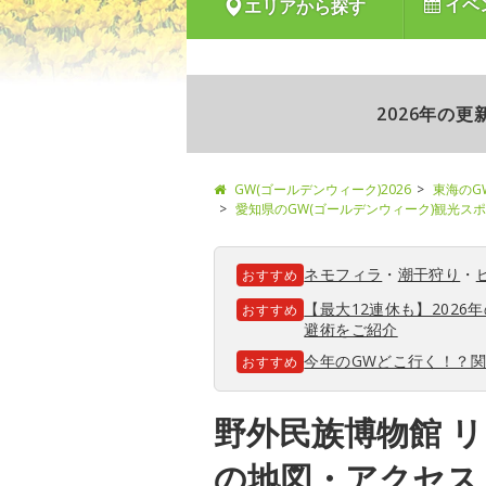
イベ
エリアから探す
2026年の
GW(ゴールデンウィーク)2026
東海のG
愛知県のGW(ゴールデンウィーク)観光ス
ネモフィラ
・
潮干狩り
・
おすすめ
【最大12連休も】202
おすすめ
避術をご紹介
今年のGWどこ行く！？
おすすめ
野外民族博物館 
の地図・アクセス