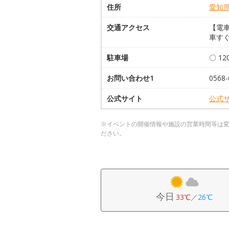
住所
愛知
交通アクセス
【電
車すぐ
駐車場
〇 1
お問い合わせ1
0568-
公式サイト
公式
※イベントの開催情報や施設の営業時間等は
ださい。
今日
33℃
／
26℃