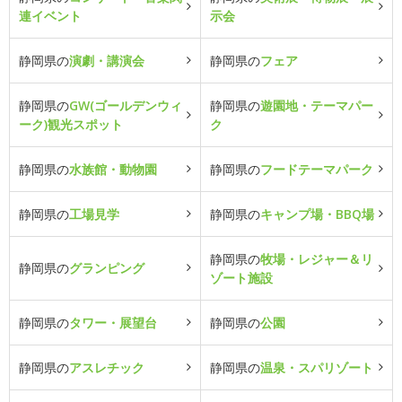
連イベント
示会
静岡県の
演劇・講演会
静岡県の
フェア
静岡県の
GW(ゴールデンウィ
静岡県の
遊園地・テーマパー
ーク)観光スポット
ク
静岡県の
水族館・動物園
静岡県の
フードテーマパーク
静岡県の
工場見学
静岡県の
キャンプ場・BBQ場
静岡県の
牧場・レジャー＆リ
静岡県の
グランピング
ゾート施設
静岡県の
タワー・展望台
静岡県の
公園
静岡県の
アスレチック
静岡県の
温泉・スパリゾート