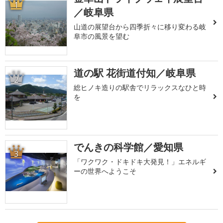
1
／岐阜県
山道の展望台から四季折々に移り変わる岐
阜市の風景を望む
道の駅 花街道付知／岐阜県
2
総ヒノキ造りの駅舎でリラックスなひと時
を
でんきの科学館／愛知県
3
「ワクワク・ドキドキ大発見！」エネルギ
ーの世界へようこそ