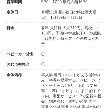
営業時間
9:30～17:00 最終入館16:30
定休日
月曜日(月曜が祝日の時は翌火曜
日)、12月29日～1月3日
料金
有料 入館料 大人310円、高校生
150円、子供(中学生以下)・70歳以
上は無料。特別展・企画展は別料
金
ベビーカー貸出
◯
おむつ交換台
◯
全体備考
再入場:当日イベントがある場合の
み、半券を提示する。ベビーカー:
ベビーカー2台あり。おむつ交換
室:1・2Fに1ヶ所ずつ、多目的トイ
レ内。宅配サービス:HPで図録を販
売、別途箱代、送料が必要 国宝・
重要文化財:重要文化財 刺繍不動明