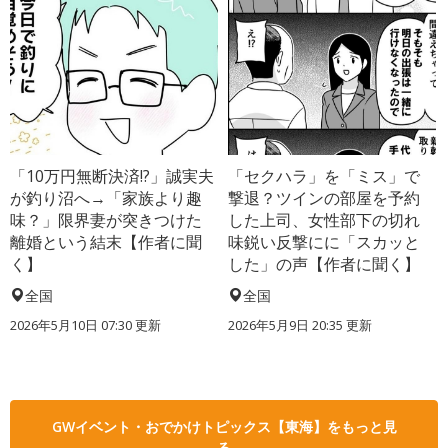
「10万円無断決済!?」誠実夫
「セクハラ」を「ミス」で
が釣り沼へ→「家族より趣
撃退？ツインの部屋を予約
味？」限界妻が突きつけた
した上司、女性部下の切れ
離婚という結末【作者に聞
味鋭い反撃にに「スカッと
く】
した」の声【作者に聞く】
全国
全国
2026年5月10日 07:30 更新
2026年5月9日 20:35 更新
GWイベント・おでかけトピックス【東海】をもっと見
る