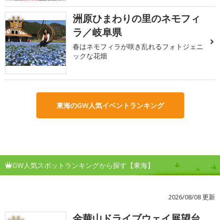
洲原ひまわりの里のネモフィ
3
ラ／岐阜県
春はネモフィラが咲き乱れるフォトジェニ
ックな花畑
東海のGW人気イベントランキング
GW人気スポットランキングから探す【東海】
2026/08/08 更新
金華山ドライブウェイ展望台