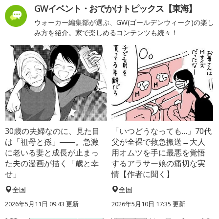
GWイベント・おでかけトピックス【東海】
ウォーカー編集部が選ぶ、GW(ゴールデンウィーク)の楽し
み方を紹介。家で楽しめるコンテンツも続々！
30歳の夫婦なのに、見た目
「いつどうなっても…」70代
は「祖母と孫」――。急激
父が全裸で救急搬送→大人
に老いる妻と成長が止まっ
用オムツを手に最悪を覚悟
た夫の漫画が描く「歳と幸
するアラサー娘の痛切な実
せ」
情【作者に聞く】
全国
全国
2026年5月11日 09:43 更新
2026年5月10日 17:35 更新