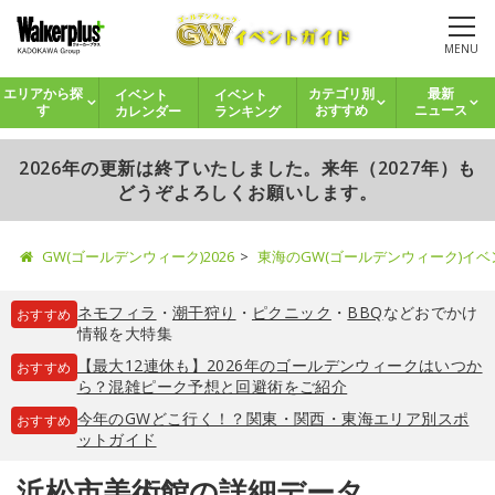
MENU
イベント
イベント
エリアから探
カテゴリ別
最新
カレンダー
ランキング
す
おすすめ
ニュース
2026年の更新は終了いたしました。来年（2027年）も
どうぞよろしくお願いします。
GW(ゴールデンウィーク)2026
東海のGW(ゴールデンウィーク)イ
ネモフィラ
・
潮干狩り
・
ピクニック
・
BBQ
などおでかけ
おすすめ
情報を大特集
【最大12連休も】2026年のゴールデンウィークはいつか
おすすめ
ら？混雑ピーク予想と回避術をご紹介
今年のGWどこ行く！？関東・関西・東海エリア別スポ
おすすめ
ットガイド
浜松市美術館の詳細データ