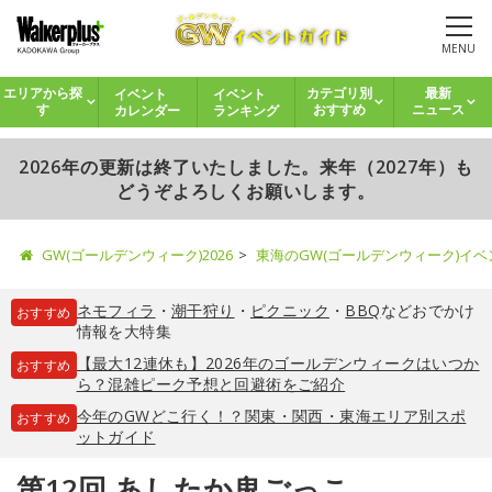
MENU
イベント
イベント
エリアから探
カテゴリ別
最新
カレンダー
ランキング
す
おすすめ
ニュース
2026年の更新は終了いたしました。来年（2027年）も
どうぞよろしくお願いします。
GW(ゴールデンウィーク)2026
東海のGW(ゴールデンウィーク)イ
ネモフィラ
・
潮干狩り
・
ピクニック
・
BBQ
などおでかけ
おすすめ
情報を大特集
【最大12連休も】2026年のゴールデンウィークはいつか
おすすめ
ら？混雑ピーク予想と回避術をご紹介
今年のGWどこ行く！？関東・関西・東海エリア別スポ
おすすめ
ットガイド
第12回 あしたか鬼ごっこ