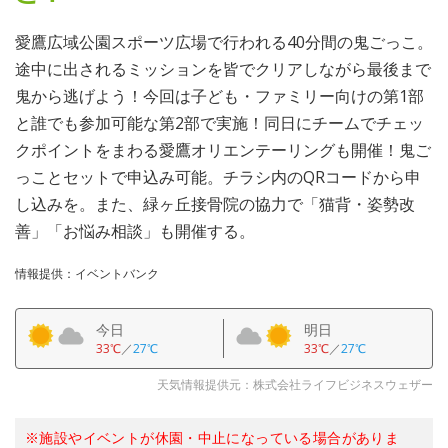
愛鷹広域公園スポーツ広場で行われる40分間の鬼ごっこ。
途中に出されるミッションを皆でクリアしながら最後まで
鬼から逃げよう！今回は子ども・ファミリー向けの第1部
と誰でも参加可能な第2部で実施！同日にチームでチェッ
クポイントをまわる愛鷹オリエンテーリングも開催！鬼ご
っことセットで申込み可能。チラシ内のQRコードから申
し込みを。また、緑ヶ丘接骨院の協力で「猫背・姿勢改
善」「お悩み相談」も開催する。
情報提供：イベントバンク
今日
明日
33℃
／
27℃
33℃
／
27℃
天気情報提供元：株式会社ライフビジネスウェザー
※施設やイベントが休園・中止になっている場合がありま