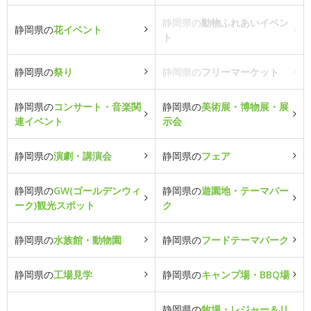
静岡県の
動物ふれあいイベン
静岡県の
花イベント
ト
静岡県の
祭り
静岡県の
フリーマーケット
静岡県の
コンサート・音楽関
静岡県の
美術展・博物展・展
連イベント
示会
静岡県の
演劇・講演会
静岡県の
フェア
静岡県の
GW(ゴールデンウィ
静岡県の
遊園地・テーマパー
ーク)観光スポット
ク
静岡県の
水族館・動物園
静岡県の
フードテーマパーク
静岡県の
工場見学
静岡県の
キャンプ場・BBQ場
静岡県の
牧場・レジャー＆リ