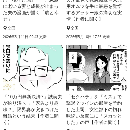
に老いる妻と成長が止まっ
用オムツを手に最悪を覚悟
た夫の漫画が描く「歳と幸
するアラサー娘の痛切な実
せ」
情【作者に聞く】
全国
全国
2026年5月11日 09:43 更新
2026年5月10日 17:35 更新
「10万円無断決済!?」誠実夫
「セクハラ」を「ミス」で
が釣り沼へ→「家族より趣
撃退？ツインの部屋を予約
味？」限界妻が突きつけた
した上司、女性部下の切れ
離婚という結末【作者に聞
味鋭い反撃にに「スカッと
く】
した」の声【作者に聞く】