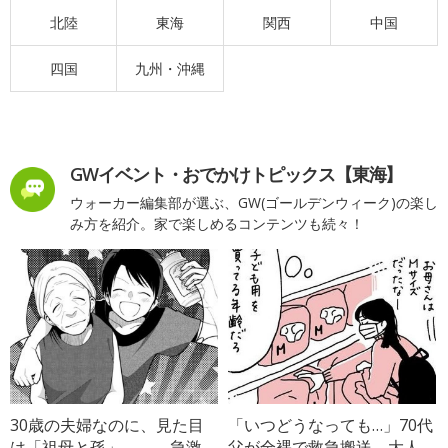
北陸
東海
関西
中国
四国
九州・沖縄
GWイベント・おでかけトピックス【東海】
ウォーカー編集部が選ぶ、GW(ゴールデンウィーク)の楽し
み方を紹介。家で楽しめるコンテンツも続々！
30歳の夫婦なのに、見た目
「いつどうなっても…」70代
は「祖母と孫」――。急激
父が全裸で救急搬送→大人