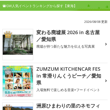
GW人気イベントランキングから探す【東海】
2026/08/08 更新
変わる廃墟展 2026 in 名古屋
1
／愛知県
廃墟が持つ新たな魅力を伝える写真展
ZUMZUM KITCHENCAR FES
2
in 常滑りんくうビーチ／愛知
県
入場無料で楽しめる音楽×フードイベント
洲原ひまわりの里のネモフィ
3