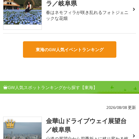
ラ／岐阜県
春はネモフィラが咲き乱れるフォトジェニ
ックな花畑
東海のGW人気イベントランキング
GW人気スポットランキングから探す【東海】
2026/08/08 更新
金華山ドライブウェイ展望台
1
／岐阜県
山道の展望台から四季折々に移り変わる岐