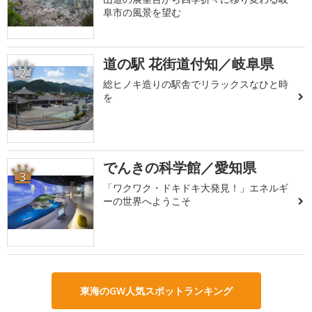
阜市の風景を望む
道の駅 花街道付知／岐阜県
2
総ヒノキ造りの駅舎でリラックスなひと時
を
でんきの科学館／愛知県
3
「ワクワク・ドキドキ大発見！」エネルギ
ーの世界へようこそ
東海のGW人気スポットランキング