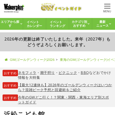
MENU
イベント
イベント
エリアから探
カテゴリ別
最新
カレンダー
ランキング
す
おすすめ
ニュース
2026年の更新は終了いたしました。来年（2027年）も
どうぞよろしくお願いします。
GW(ゴールデンウィーク)2026
東海のGW(ゴールデンウィーク)イ
ネモフィラ
・
潮干狩り
・
ピクニック
・
BBQ
などおでかけ
おすすめ
情報を大特集
【最大12連休も】2026年のゴールデンウィークはいつか
おすすめ
ら？混雑ピーク予想と回避術をご紹介
今年のGWどこ行く！？関東・関西・東海エリア別スポ
おすすめ
ットガイド
浜松こども館