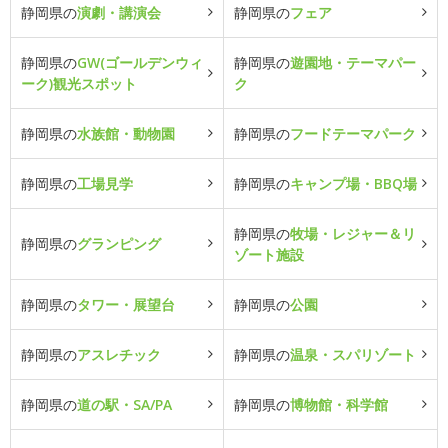
静岡県の
演劇・講演会
静岡県の
フェア
静岡県の
GW(ゴールデンウィ
静岡県の
遊園地・テーマパー
ーク)観光スポット
ク
静岡県の
水族館・動物園
静岡県の
フードテーマパーク
静岡県の
工場見学
静岡県の
キャンプ場・BBQ場
静岡県の
牧場・レジャー＆リ
静岡県の
グランピング
ゾート施設
静岡県の
タワー・展望台
静岡県の
公園
静岡県の
アスレチック
静岡県の
温泉・スパリゾート
静岡県の
道の駅・SA/PA
静岡県の
博物館・科学館