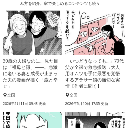
み方を紹介。家で楽しめるコンテンツも続々！
30歳の夫婦なのに、見た目
「いつどうなっても…」70代
は「祖母と孫」――。急激
父が全裸で救急搬送→大人
に老いる妻と成長が止まっ
用オムツを手に最悪を覚悟
た夫の漫画が描く「歳と幸
するアラサー娘の痛切な実
せ」
情【作者に聞く】
全国
全国
2026年5月11日 09:43 更新
2026年5月10日 17:35 更新