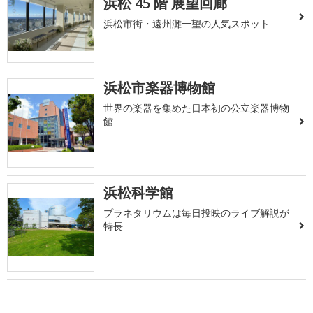
浜松 45 階 展望回廊
浜松市街・遠州灘一望の人気スポット
浜松市楽器博物館
世界の楽器を集めた日本初の公立楽器博物
館
浜松科学館
プラネタリウムは毎日投映のライブ解説が
特長