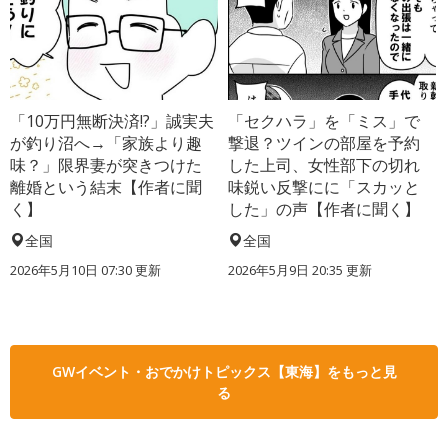
「10万円無断決済!?」誠実夫
「セクハラ」を「ミス」で
が釣り沼へ→「家族より趣
撃退？ツインの部屋を予約
味？」限界妻が突きつけた
した上司、女性部下の切れ
離婚という結末【作者に聞
味鋭い反撃にに「スカッと
く】
した」の声【作者に聞く】
全国
全国
2026年5月10日 07:30 更新
2026年5月9日 20:35 更新
GWイベント・おでかけトピックス【東海】をもっと見
る