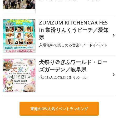
ZUMZUM KITCHENCAR FES
2
in 常滑りんくうビーチ／愛知
県
入場無料で楽しめる音楽×フードイベント
犬祭り＠ぎふワールド・ロー
3
ズガーデン／岐阜県
花とわんこのはじまりの一歩
東海のGW人気イベントランキング