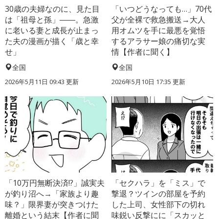
30歳の夫婦なのに、見た目
「いつどうなっても…」70代
は「祖母と孫」――。急激
父が全裸で救急搬送→大人
に老いる妻と成長が止まっ
用オムツを手に最悪を覚悟
た夫の漫画が描く「歳と幸
するアラサー娘の痛切な実
せ」
情【作者に聞く】
全国
全国
2026年5月11日 09:43 更新
2026年5月10日 17:35 更新
「10万円無断決済!?」誠実夫
「セクハラ」を「ミス」で
が釣り沼へ→「家族より趣
撃退？ツインの部屋を予約
味？」限界妻が突きつけた
した上司、女性部下の切れ
離婚という結末【作者に聞
味鋭い反撃にに「スカッと