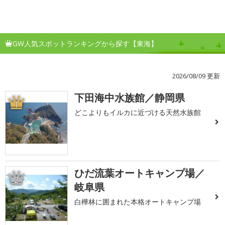
GW人気スポットランキングから探す【東海】
2026/08/09 更新
下田海中水族館／静岡県
1
どこよりもイルカに近づける天然水族館
ひだ流葉オートキャンプ場／
2
岐阜県
白樺林に囲まれた本格オートキャンプ場