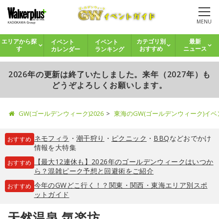
MENU
イベント
イベント
エリアから探
カテゴリ別
最新
カレンダー
ランキング
す
おすすめ
ニュース
2026年の更新は終了いたしました。来年（2027年）も
どうぞよろしくお願いします。
GW(ゴールデンウィーク)2026
東海のGW(ゴールデンウィーク)イ
ネモフィラ
・
潮干狩り
・
ピクニック
・
BBQ
などおでかけ
おすすめ
情報を大特集
【最大12連休も】2026年のゴールデンウィークはいつか
おすすめ
ら？混雑ピーク予想と回避術をご紹介
今年のGWどこ行く！？関東・関西・東海エリア別スポ
おすすめ
ットガイド
天然温泉 気楽坊