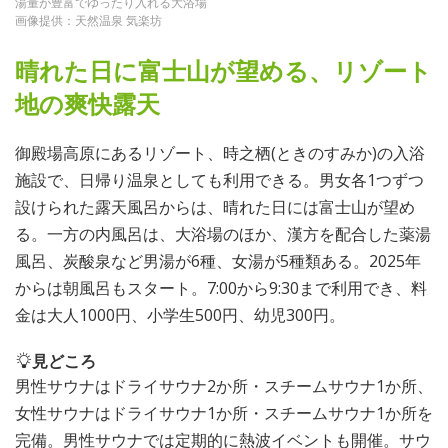
湯量が豊富でゆったり入れる大浴場
画像提供：天然温泉 気楽坊
晴れた日に富士山が望める、リゾート
地の爽快露天
御殿場高原にあるリゾート、時之栖(ときのすみか)の入浴
施設で、日帰り温泉としても利用できる。男女各1つずつ
設けられた露天風呂からは、晴れた日には富士山が望め
る。一方の内風呂は、大浴場のほか、漢方を配合した薬湯
風呂、炭酸泉など男湯が6種、女湯が5種類ある。2025年
からは朝風呂もスタート。7:00から9:30まで利用でき、料
金は大人1000円、小学生500円、幼児300円。
見どころ
男性サウナはドライサウナ2か所・スチームサウナ1か所、
女性サウナはドライサウナ1か所・スチームサウナ1か所を
完備。男性サウナでは定期的に熱波イベントも開催。サウ