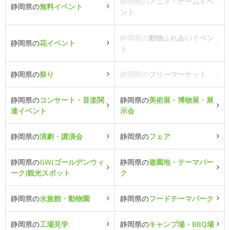
静岡県の
アニメ・ゲームイベ
静岡県の
無料イベント
ント
静岡県の
動物ふれあいイベン
静岡県の
花イベント
ト
静岡県の
祭り
静岡県の
フリーマーケット
静岡県の
コンサート・音楽関
静岡県の
美術展・博物展・展
連イベント
示会
静岡県の
演劇・講演会
静岡県の
フェア
静岡県の
GW(ゴールデンウィ
静岡県の
遊園地・テーマパー
ーク)観光スポット
ク
静岡県の
水族館・動物園
静岡県の
フードテーマパーク
静岡県の
工場見学
静岡県の
キャンプ場・BBQ場