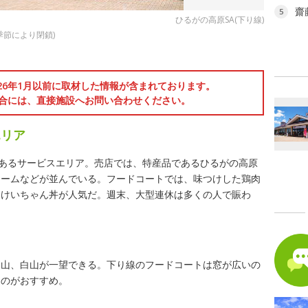
齋
5
ひるがの高原SA(下り線)
季節により閉鎖)
026年1月以前に取材した情報が含まれております。
合には、直接施設へお問い合わせください。
エリア
にあるサービスエリア。売店では、特産品であるひるがの高原
リームなどが並んでいる。フードコートでは、味つけした鶏肉
たけいちゃん丼が人気だ。週末、大型連休は多くの人で賑わ
別山、白山が一望できる。下り線のフードコートは窓が広いの
るのがおすすめ。