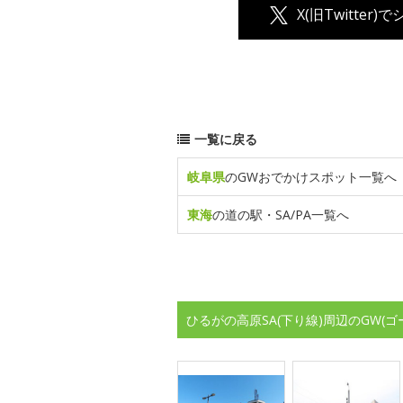
X(旧Twitter)
一覧に戻る
岐阜県
のGWおでかけスポット一覧へ
東海
の道の駅・SA/PA一覧へ
ひるがの高原SA(下り線)周辺のGW