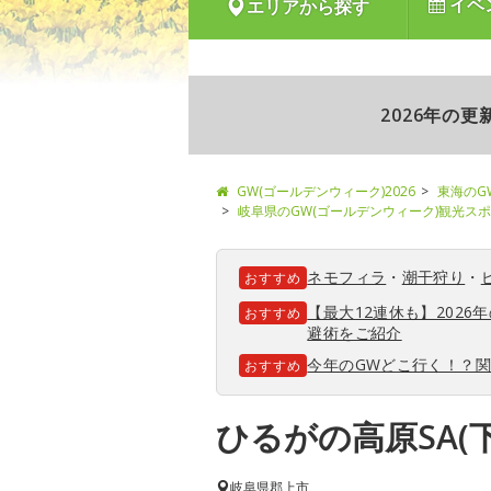
イベ
エリアから探す
2026年の
GW(ゴールデンウィーク)2026
東海のG
岐阜県のGW(ゴールデンウィーク)観光ス
ネモフィラ
・
潮干狩り
・
おすすめ
【最大12連休も】202
おすすめ
避術をご紹介
今年のGWどこ行く！？
おすすめ
ひるがの高原SA(
岐阜県
郡上市