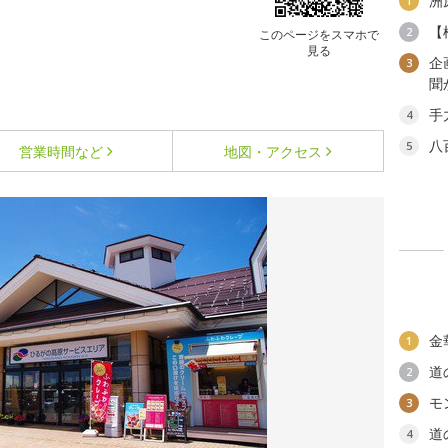
洲
1
【
2
このページをスマホで
見る
企
3
聞
手
4
八
5
営業時間など
地図・アクセス
金
1
道
2
モ
3
道
4