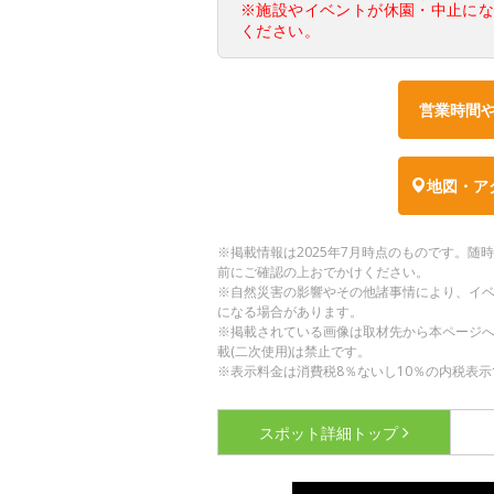
※施設やイベントが休園・中止に
ください。
営業時間
地図・ア
※掲載情報は2025年7月時点のものです。
前にご確認の上おでかけください。
※自然災害の影響やその他諸事情により、イ
になる場合があります。
※掲載されている画像は取材先から本ページ
載(二次使用)は禁止です。
※表示料金は消費税8％ないし10％の内税表示
スポット詳細
トップ