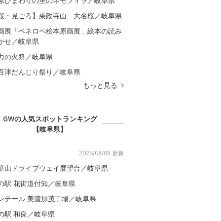
原ひまわりの里のネモフィラ／岐阜県
桜・見ごろ】乗政寺山 大名桜／岐阜県
画展「ペネロペ絵本原画展」絵本の読み
かせ／岐阜県
力の火祭／岐阜県
百津だんじり祭り／岐阜県
もっと見る
GWの人気スポットランキング
【岐阜県】
2026/08/08 更新
華山ドライブウェイ展望台／岐阜県
の駅 花街道付知／岐阜県
ンテール 美濃加茂工場／岐阜県
の駅 和良／岐阜県