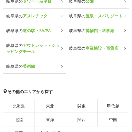
岐阜県の
タワー・展望台
岐阜県の
公園
岐阜県の
アスレチック
岐阜県の
温泉・スパリゾート
岐阜県の
道の駅・SA/PA
岐阜県の
博物館・科学館
岐阜県の
アウトレット・ショ
岐阜県の
商業施設・百貨店
ッピングモール
岐阜県の
美術館
その他のエリアから探す
北海道
東北
関東
甲信越
北陸
東海
関西
中国