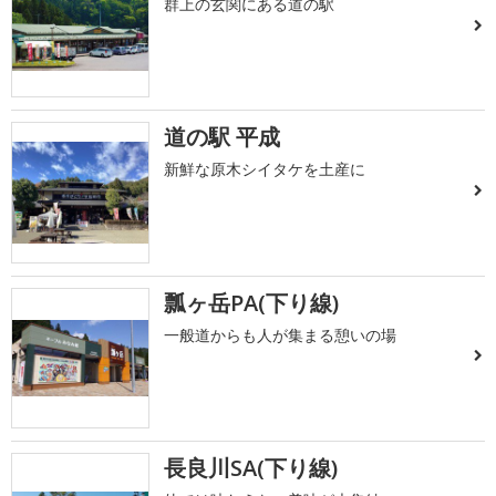
群上の玄関にある道の駅
道の駅 平成
新鮮な原木シイタケを土産に
瓢ヶ岳PA(下り線)
一般道からも人が集まる憩いの場
長良川SA(下り線)