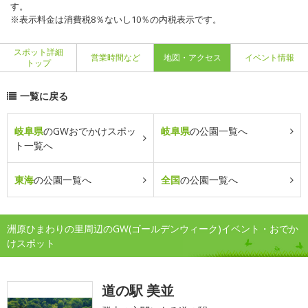
す。
※表示料金は消費税8％ないし10％の内税表示です。
スポット詳細
営業時間など
地図・アクセス
イベント情報
トップ
一覧に戻る
岐阜県
のGWおでかけスポッ
岐阜県
の公園一覧へ
ト一覧へ
東海
の公園一覧へ
全国
の公園一覧へ
洲原ひまわりの里周辺のGW(ゴールデンウィーク)イベント・おでか
けスポット
道の駅 美並