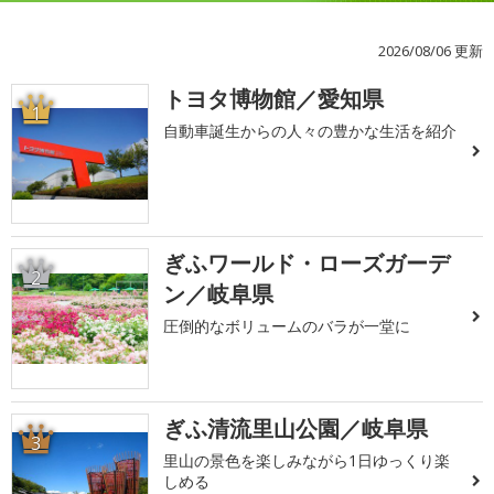
2026/08/06 更新
トヨタ博物館／愛知県
1
自動車誕生からの人々の豊かな生活を紹介
ぎふワールド・ローズガーデ
2
ン／岐阜県
圧倒的なボリュームのバラが一堂に
ぎふ清流里山公園／岐阜県
3
里山の景色を楽しみながら1日ゆっくり楽
しめる