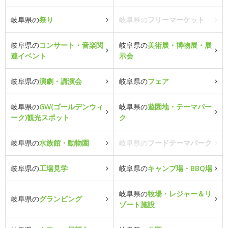
岐阜県の
祭り
岐阜県の
フリーマーケット
岐阜県の
コンサート・音楽関
岐阜県の
美術展・博物展・展
連イベント
示会
岐阜県の
演劇・講演会
岐阜県の
フェア
岐阜県の
GW(ゴールデンウィ
岐阜県の
遊園地・テーマパー
ーク)観光スポット
ク
岐阜県の
水族館・動物園
岐阜県の
フードテーマパーク
岐阜県の
工場見学
岐阜県の
キャンプ場・BBQ場
岐阜県の
牧場・レジャー＆リ
岐阜県の
グランピング
ゾート施設