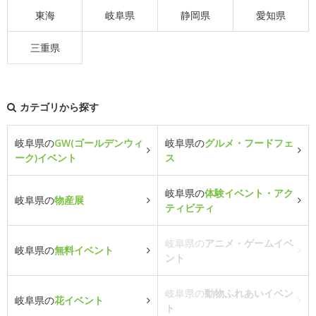
東海
岐阜県
静岡県
愛知県
三重県
カテゴリから探す
岐阜県の
GW(ゴールデンウィ
岐阜県の
グルメ・フードフェ
ーク)イベント
ス
岐阜県の
体験イベント・アク
岐阜県の
物産展
ティビティ
岐阜県の
アニメ・ゲームイベ
岐阜県の
無料イベント
ント
岐阜県の
動物ふれあいイベン
岐阜県の
花イベント
ト