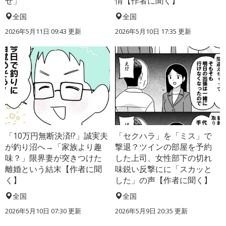
せ」
情【作者に聞く】
全国
全国
2026年5月11日 09:43 更新
2026年5月10日 17:35 更新
「10万円無断決済!?」誠実夫
「セクハラ」を「ミス」で
が釣り沼へ→「家族より趣
撃退？ツインの部屋を予約
味？」限界妻が突きつけた
した上司、女性部下の切れ
離婚という結末【作者に聞
味鋭い反撃にに「スカッと
く】
した」の声【作者に聞く】
全国
全国
2026年5月10日 07:30 更新
2026年5月9日 20:35 更新