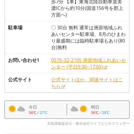
歩7分 【車】東海北陸自動車道美
濃ICから約10分(国道156号を郡上
方面へ)
駐車場
〇 30台 無料 通常は洲原地域ふれ
あいセンター駐車場、8月のひまわ
り最盛期には臨時駐車場もあり(80
台)無料
お問い合わせ1
0575-32-2105 洲原地域ふれあいセ
ンター (平日9:30~17:00)
公式サイト
公式サイトほか、関連サイトはこ
ちら
今日
明日
36℃
／
27℃
36℃
／
28℃
天気情報提供元：株式会社ライフビジネスウェザー