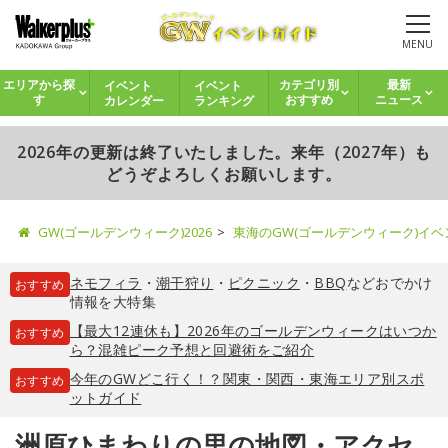
MENU
イベント
イベント
エリアから探
カテゴリ別
最新
カレンダー
ランキング
す
おすすめ
ニュース
2026年の更新は終了いたしました。来年（2027年）も
どうぞよろしくお願いします。
GW(ゴールデンウィーク)2026
東海のGW(ゴールデンウィーク)イ
ネモフィラ
・
潮干狩り
・
ピクニック
・
BBQ
などおでかけ
おすすめ
情報を大特集
【最大12連休も】2026年のゴールデンウィークはいつか
おすすめ
ら？混雑ピーク予想と回避術をご紹介
今年のGWどこ行く！？関東・関西・東海エリア別スポ
おすすめ
ットガイド
洲原ひまわりの里の地図・アクセ