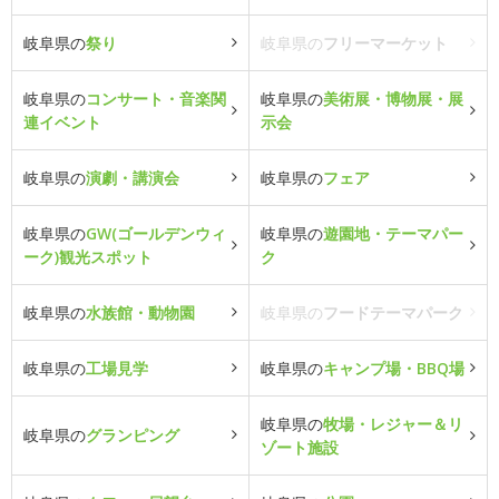
岐阜県の
祭り
岐阜県の
フリーマーケット
岐阜県の
コンサート・音楽関
岐阜県の
美術展・博物展・展
連イベント
示会
岐阜県の
演劇・講演会
岐阜県の
フェア
岐阜県の
GW(ゴールデンウィ
岐阜県の
遊園地・テーマパー
ーク)観光スポット
ク
岐阜県の
水族館・動物園
岐阜県の
フードテーマパーク
岐阜県の
工場見学
岐阜県の
キャンプ場・BBQ場
岐阜県の
牧場・レジャー＆リ
岐阜県の
グランピング
ゾート施設