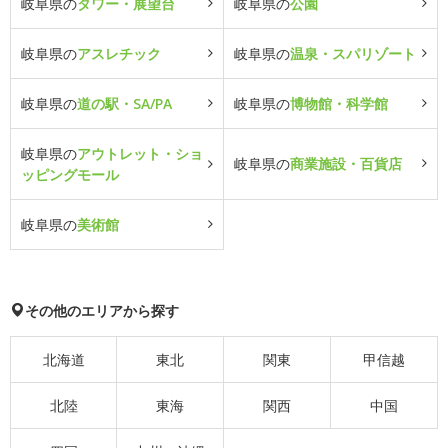
岐阜県の
タワー・展望台
岐阜県の
公園
岐阜県の
アスレチック
岐阜県の
温泉・スパリゾート
岐阜県の
道の駅・SA/PA
岐阜県の
博物館・科学館
岐阜県の
アウトレット・ショ
岐阜県の
商業施設・百貨店
ッピングモール
岐阜県の
美術館
その他のエリアから探す
北海道
東北
関東
甲信越
北陸
東海
関西
中国