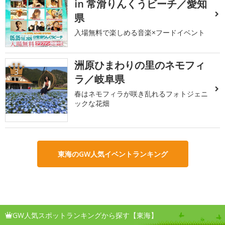
in 常滑りんくうビーチ／愛知
県
入場無料で楽しめる音楽×フードイベント
洲原ひまわりの里のネモフィ
3
ラ／岐阜県
春はネモフィラが咲き乱れるフォトジェニ
ックな花畑
東海のGW人気イベントランキング
GW人気スポットランキングから探す【東海】