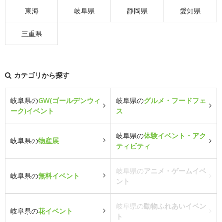
東海
岐阜県
静岡県
愛知県
三重県
カテゴリから探す
岐阜県の
GW(ゴールデンウィ
岐阜県の
グルメ・フードフェ
ーク)イベント
ス
岐阜県の
体験イベント・アク
岐阜県の
物産展
ティビティ
岐阜県の
アニメ・ゲームイベ
岐阜県の
無料イベント
ント
岐阜県の
動物ふれあいイベン
岐阜県の
花イベント
ト