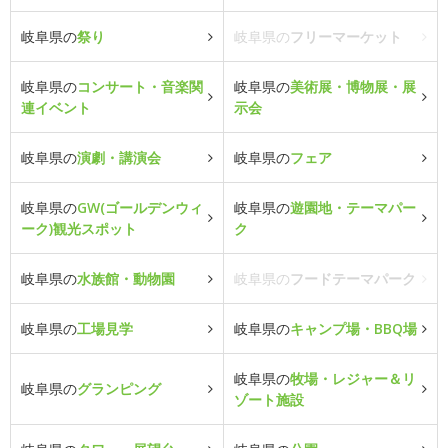
岐阜県の
祭り
岐阜県の
フリーマーケット
岐阜県の
コンサート・音楽関
岐阜県の
美術展・博物展・展
連イベント
示会
岐阜県の
演劇・講演会
岐阜県の
フェア
岐阜県の
GW(ゴールデンウィ
岐阜県の
遊園地・テーマパー
ーク)観光スポット
ク
岐阜県の
水族館・動物園
岐阜県の
フードテーマパーク
岐阜県の
工場見学
岐阜県の
キャンプ場・BBQ場
岐阜県の
牧場・レジャー＆リ
岐阜県の
グランピング
ゾート施設