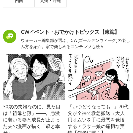
四国
九州・沖縄
GWイベント・おでかけトピックス【東海】
ウォーカー編集部が選ぶ、GW(ゴールデンウィーク)の楽し
み方を紹介。家で楽しめるコンテンツも続々！
30歳の夫婦なのに、見た目
「いつどうなっても…」70代
は「祖母と孫」――。急激
父が全裸で救急搬送→大人
に老いる妻と成長が止まっ
用オムツを手に最悪を覚悟
た夫の漫画が描く「歳と幸
するアラサー娘の痛切な実
せ」
情【作者に聞く】