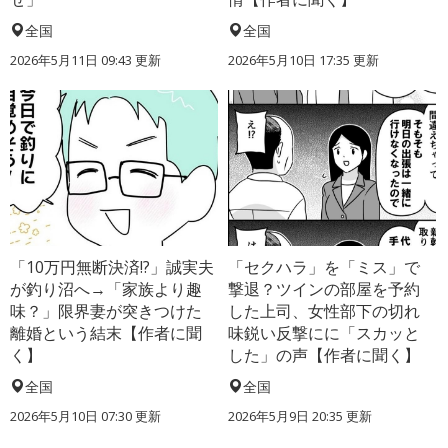
全国
全国
2026年5月11日 09:43 更新
2026年5月10日 17:35 更新
「10万円無断決済!?」誠実夫
「セクハラ」を「ミス」で
が釣り沼へ→「家族より趣
撃退？ツインの部屋を予約
味？」限界妻が突きつけた
した上司、女性部下の切れ
離婚という結末【作者に聞
味鋭い反撃にに「スカッと
く】
した」の声【作者に聞く】
全国
全国
2026年5月10日 07:30 更新
2026年5月9日 20:35 更新