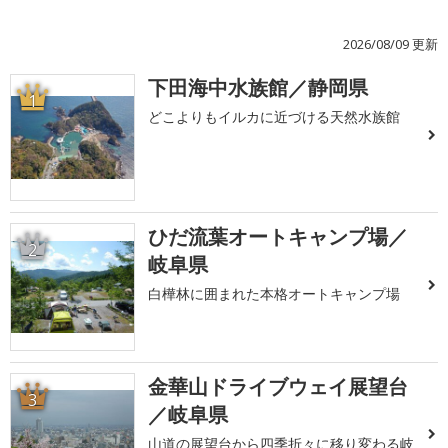
2026/08/09 更新
下田海中水族館／静岡県
1
どこよりもイルカに近づける天然水族館
ひだ流葉オートキャンプ場／
2
岐阜県
白樺林に囲まれた本格オートキャンプ場
金華山ドライブウェイ展望台
3
／岐阜県
山道の展望台から四季折々に移り変わる岐