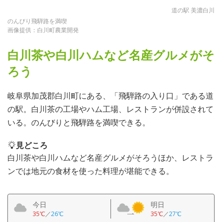
道の駅 美濃白川
のんびり飛騨路を満喫
画像提供：白川町農業開発
白川茶や白川ハムなど名産グルメがそ
ろう
岐阜県加茂郡白川町にある、「飛騨路の入り口」である道
の駅。白川茶の工場やハム工場、レストランが併設されて
いる。のんびりと飛騨路を満喫できる。
見どころ
白川茶や白川ハムなど名産グルメがそろうほか、レストラ
ンでは地元の食材を使った料理が堪能できる。
今日
明日
35℃
／
26℃
35℃
／
27℃