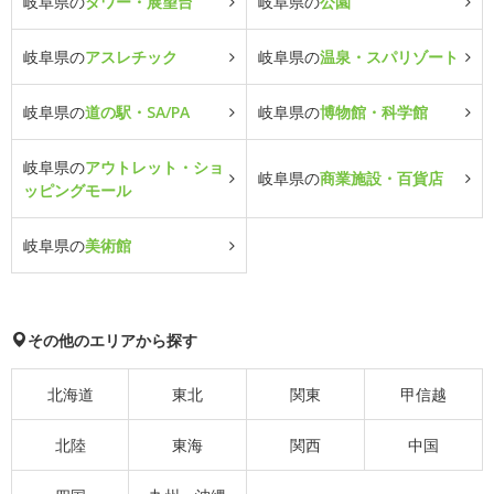
岐阜県の
タワー・展望台
岐阜県の
公園
岐阜県の
アスレチック
岐阜県の
温泉・スパリゾート
岐阜県の
道の駅・SA/PA
岐阜県の
博物館・科学館
岐阜県の
アウトレット・ショ
岐阜県の
商業施設・百貨店
ッピングモール
岐阜県の
美術館
その他のエリアから探す
北海道
東北
関東
甲信越
北陸
東海
関西
中国