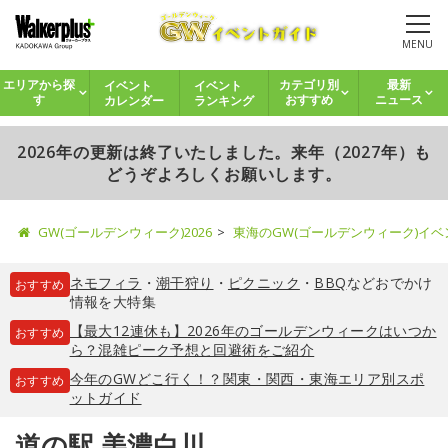
MENU
イベント
イベント
エリアから探
カテゴリ別
最新
カレンダー
ランキング
す
おすすめ
ニュース
2026年の更新は終了いたしました。来年（2027年）も
どうぞよろしくお願いします。
GW(ゴールデンウィーク)2026
東海のGW(ゴールデンウィーク)イ
ネモフィラ
・
潮干狩り
・
ピクニック
・
BBQ
などおでかけ
おすすめ
情報を大特集
【最大12連休も】2026年のゴールデンウィークはいつか
おすすめ
ら？混雑ピーク予想と回避術をご紹介
今年のGWどこ行く！？関東・関西・東海エリア別スポ
おすすめ
ットガイド
道の駅 美濃白川