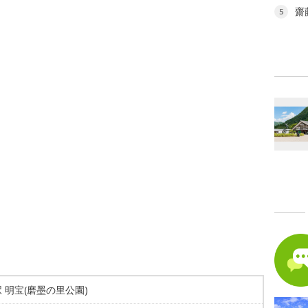
齋
5
 明宝(磨墨の里公園)