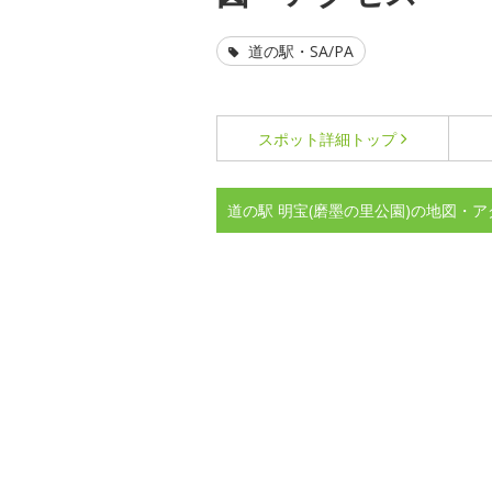
道の駅・SA/PA
スポット詳細
トップ
道の駅 明宝(磨墨の里公園)の地図・ア