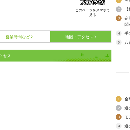
洲
1
【
2
このページをスマホで
見る
企
3
聞
手
4
営業時間など
地図・アクセス
八
5
クセス
金
1
道
2
モ
3
道
4