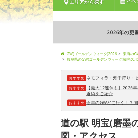
イベ
エリアから探す
2026年の
GW(ゴールデンウィーク)2026
東海のG
岐阜県のGW(ゴールデンウィーク)観光ス
ネモフィラ
・
潮干狩り
・
おすすめ
【最大12連休も】202
おすすめ
避術をご紹介
今年のGWどこ行く！？
おすすめ
道の駅 明宝(磨墨
図・アクセス