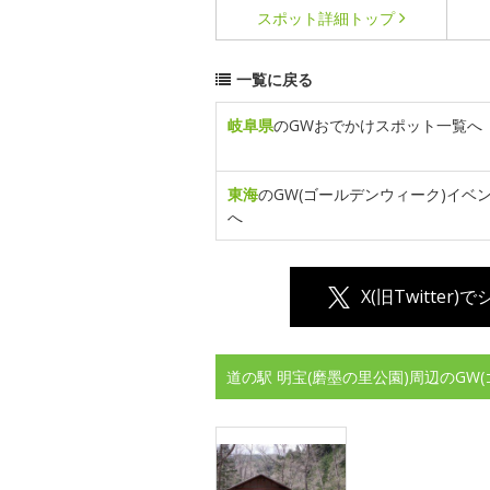
スポット詳細
トップ
一覧に戻る
岐阜県
のGWおでかけスポット一覧へ
東海
のGW(ゴールデンウィーク)イベ
へ
X(旧Twitter)
道の駅 明宝(磨墨の里公園)周辺のG