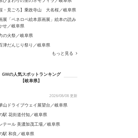
原ひまわりの里のネモフィラ／岐阜県
桜・見ごろ】乗政寺山 大名桜／岐阜県
画展「ペネロペ絵本原画展」絵本の読み
かせ／岐阜県
力の火祭／岐阜県
百津だんじり祭り／岐阜県
もっと見る
GWの人気スポットランキング
【岐阜県】
2026/08/08 更新
華山ドライブウェイ展望台／岐阜県
の駅 花街道付知／岐阜県
ンテール 美濃加茂工場／岐阜県
の駅 和良／岐阜県