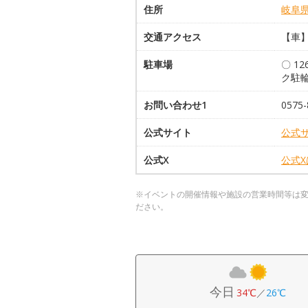
住所
岐阜
交通アクセス
【車】
駐車場
〇 1
ク駐
お問い合わせ1
0575-
公式サイト
公式
公式X
公式
※イベントの開催情報や施設の営業時間等は
ださい。
今日
34℃
／
26℃