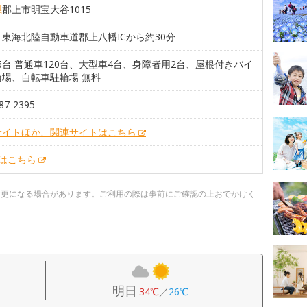
県
郡上市明宝大谷1015
東海北陸自動車道郡上八幡ICから約30分
26台 普通車120台、大型車4台、身障者用2台、屋根付きバイ
輪場、自転車駐輪場 無料
87-2395
サイトほか、関連サイトはこちら
Xはこちら
変更になる場合があります。ご利用の際は事前にご確認の上おでかけく
明日
34℃
／
26℃