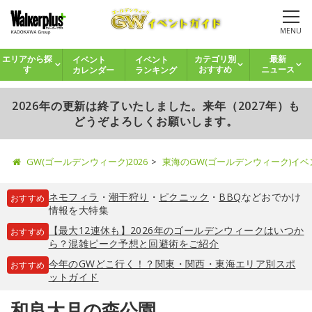
MENU
イベント
イベント
エリアから探
カテゴリ別
最新
カレンダー
ランキング
す
おすすめ
ニュース
2026年の更新は終了いたしました。来年（2027年）も
どうぞよろしくお願いします。
GW(ゴールデンウィーク)2026
東海のGW(ゴールデンウィーク)イ
ネモフィラ
・
潮干狩り
・
ピクニック
・
BBQ
などおでかけ
おすすめ
情報を大特集
【最大12連休も】2026年のゴールデンウィークはいつか
おすすめ
ら？混雑ピーク予想と回避術をご紹介
今年のGWどこ行く！？関東・関西・東海エリア別スポ
おすすめ
ットガイド
和良大月の森公園