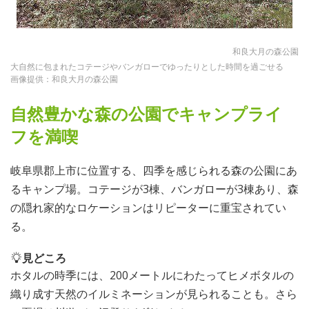
和良大月の森公園
大自然に包まれたコテージやバンガローでゆったりとした時間を過ごせる
画像提供：和良大月の森公園
自然豊かな森の公園でキャンプライ
フを満喫
岐阜県郡上市に位置する、四季を感じられる森の公園にあ
るキャンプ場。コテージが3棟、バンガローが3棟あり、森
の隠れ家的なロケーションはリピーターに重宝されてい
る。
見どころ
ホタルの時季には、200メートルにわたってヒメボタルの
織り成す天然のイルミネーションが見られることも。さら