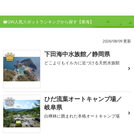
GW人気スポットランキングから探す【東海】
2026/08/09 更新
下田海中水族館／静岡県
1
どこよりもイルカに近づける天然水族館
ひだ流葉オートキャンプ場／
2
岐阜県
白樺林に囲まれた本格オートキャンプ場