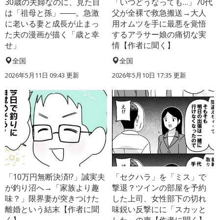
30歳の夫婦なのに、見た目
「いつどうなっても…」70代
は「祖母と孫」――。急激
父が全裸で救急搬送→大人
に老いる妻と成長が止まっ
用オムツを手に最悪を覚悟
た夫の漫画が描く「歳と幸
するアラサー娘の痛切な実
せ」
情【作者に聞く】
全国
全国
2026年5月11日 09:43 更新
2026年5月10日 17:35 更新
「10万円無断決済!?」誠実夫
「セクハラ」を「ミス」で
が釣り沼へ→「家族より趣
撃退？ツインの部屋を予約
味？」限界妻が突きつけた
した上司、女性部下の切れ
離婚という結末【作者に聞
味鋭い反撃にに「スカッと