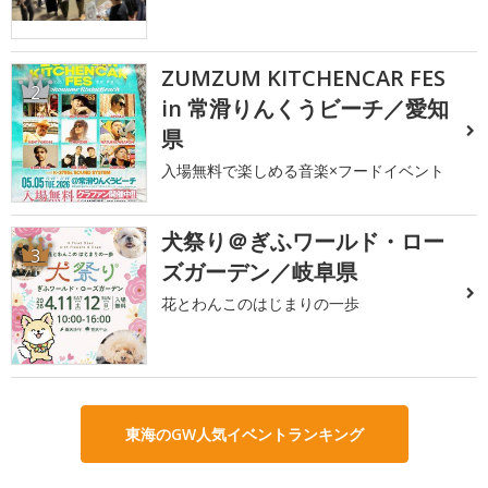
ZUMZUM KITCHENCAR FES
2
in 常滑りんくうビーチ／愛知
県
入場無料で楽しめる音楽×フードイベント
犬祭り＠ぎふワールド・ロー
3
ズガーデン／岐阜県
花とわんこのはじまりの一歩
東海のGW人気イベントランキング