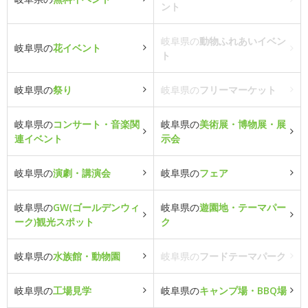
ント
岐阜県の
動物ふれあいイベン
岐阜県の
花イベント
ト
岐阜県の
祭り
岐阜県の
フリーマーケット
岐阜県の
コンサート・音楽関
岐阜県の
美術展・博物展・展
連イベント
示会
岐阜県の
演劇・講演会
岐阜県の
フェア
岐阜県の
GW(ゴールデンウィ
岐阜県の
遊園地・テーマパー
ーク)観光スポット
ク
岐阜県の
水族館・動物園
岐阜県の
フードテーマパーク
岐阜県の
工場見学
岐阜県の
キャンプ場・BBQ場