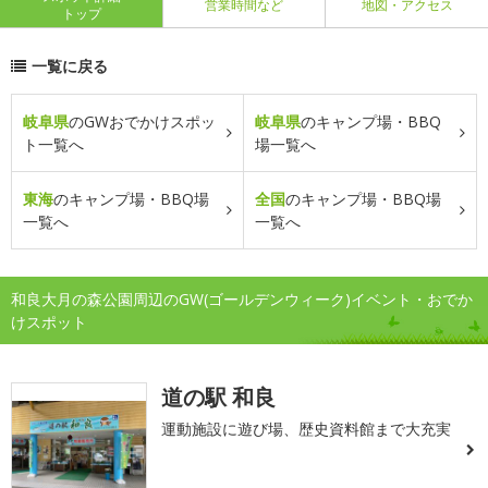
営業時間など
地図・アクセス
トップ
一覧に戻る
岐阜県
のGWおでかけスポッ
岐阜県
のキャンプ場・BBQ
ト一覧へ
場一覧へ
東海
のキャンプ場・BBQ場
全国
のキャンプ場・BBQ場
一覧へ
一覧へ
和良大月の森公園周辺のGW(ゴールデンウィーク)イベント・おでか
けスポット
道の駅 和良
運動施設に遊び場、歴史資料館まで大充実