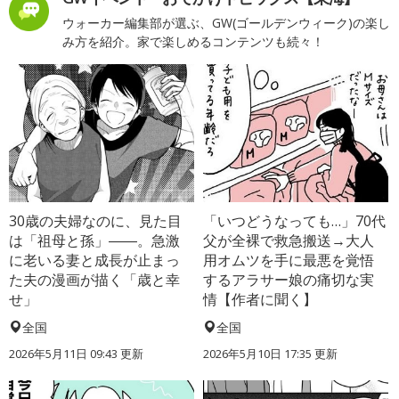
ウォーカー編集部が選ぶ、GW(ゴールデンウィーク)の楽し
み方を紹介。家で楽しめるコンテンツも続々！
30歳の夫婦なのに、見た目
「いつどうなっても…」70代
は「祖母と孫」――。急激
父が全裸で救急搬送→大人
に老いる妻と成長が止まっ
用オムツを手に最悪を覚悟
た夫の漫画が描く「歳と幸
するアラサー娘の痛切な実
せ」
情【作者に聞く】
全国
全国
2026年5月11日 09:43 更新
2026年5月10日 17:35 更新