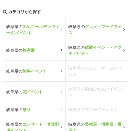
カテゴリから探す
岐阜県の
GW(ゴールデンウィ
岐阜県の
グルメ・フードフェ
ーク)イベント
ス
岐阜県の
体験イベント・アク
岐阜県の
物産展
ティビティ
岐阜県の
アニメ・ゲームイベ
岐阜県の
無料イベント
ント
岐阜県の
動物ふれあいイベン
岐阜県の
花イベント
ト
岐阜県の
祭り
岐阜県の
フリーマーケット
岐阜県の
コンサート・音楽関
岐阜県の
美術展・博物展・展
連イベント
示会