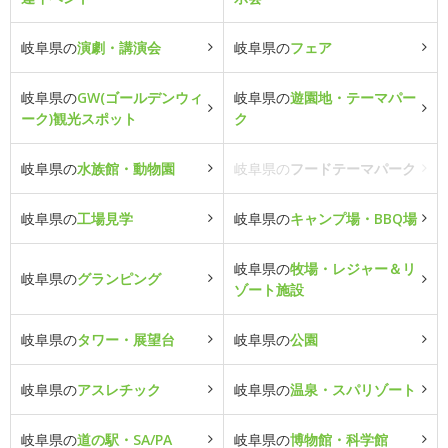
岐阜県の
演劇・講演会
岐阜県の
フェア
岐阜県の
GW(ゴールデンウィ
岐阜県の
遊園地・テーマパー
ーク)観光スポット
ク
岐阜県の
水族館・動物園
岐阜県の
フードテーマパーク
岐阜県の
工場見学
岐阜県の
キャンプ場・BBQ場
岐阜県の
牧場・レジャー＆リ
岐阜県の
グランピング
ゾート施設
岐阜県の
タワー・展望台
岐阜県の
公園
岐阜県の
アスレチック
岐阜県の
温泉・スパリゾート
岐阜県の
道の駅・SA/PA
岐阜県の
博物館・科学館