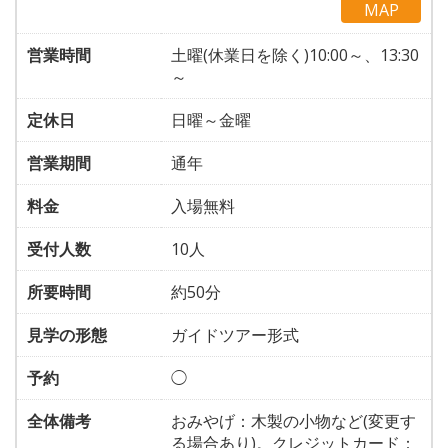
MAP
営業時間
土曜(休業日を除く)10:00～、13:30
～
定休日
日曜～金曜
営業期間
通年
料金
入場無料
受付人数
10人
所要時間
約50分
見学の形態
ガイドツアー形式
予約
◯
全体備考
おみやげ：木製の小物など(変更す
る場合あり)。クレジットカード：