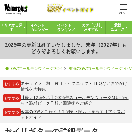
MENU
イベント
イベント
エリアから探
カテゴリ別
最新
カレンダー
ランキング
す
おすすめ
ニュース
2026年の更新は終了いたしました。来年（2027年）も
どうぞよろしくお願いします。
GW(ゴールデンウィーク)2026
東海のGW(ゴールデンウィーク)イ
ネモフィラ
・
潮干狩り
・
ピクニック
・
BBQ
などおでかけ
おすすめ
情報を大特集
【最大12連休も】2026年のゴールデンウィークはいつか
おすすめ
ら？混雑ピーク予想と回避術をご紹介
今年のGWどこ行く！？関東・関西・東海エリア別スポ
おすすめ
ットガイド
ヤイリギターの詳細データ