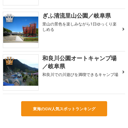
ぎふ清流里山公園／岐阜県
2
里山の景色を楽しみながら1日ゆっくり楽
しめる
和良川公園オートキャンプ場
3
／岐阜県
和良川での川遊びを満喫できるキャンプ場
東海のGW人気スポットランキング