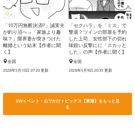
「10万円無断決済!?」誠実夫
「セクハラ」を「ミス」で
が釣り沼へ→「家族より趣
撃退？ツインの部屋を予約
味？」限界妻が突きつけた
した上司、女性部下の切れ
離婚という結末【作者に聞
味鋭い反撃にに「スカッと
く】
した」の声【作者に聞く】
全国
全国
2026年5月10日 07:30 更新
2026年5月9日 20:35 更新
GWイベント・おでかけトピックス【東海】をもっと見
る