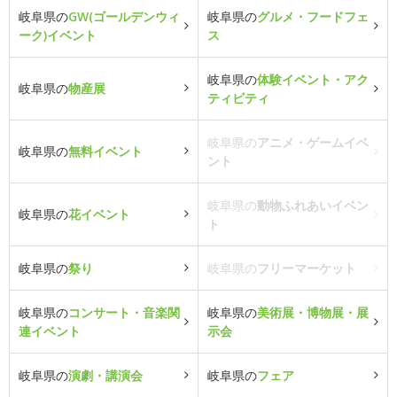
岐阜県の
GW(ゴールデンウィ
岐阜県の
グルメ・フードフェ
ーク)イベント
ス
岐阜県の
体験イベント・アク
岐阜県の
物産展
ティビティ
岐阜県の
アニメ・ゲームイベ
岐阜県の
無料イベント
ント
岐阜県の
動物ふれあいイベン
岐阜県の
花イベント
ト
岐阜県の
祭り
岐阜県の
フリーマーケット
岐阜県の
コンサート・音楽関
岐阜県の
美術展・博物展・展
連イベント
示会
岐阜県の
演劇・講演会
岐阜県の
フェア