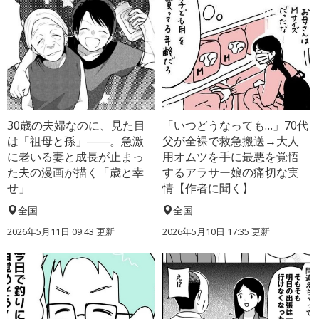
30歳の夫婦なのに、見た目
「いつどうなっても…」70代
は「祖母と孫」――。急激
父が全裸で救急搬送→大人
に老いる妻と成長が止まっ
用オムツを手に最悪を覚悟
た夫の漫画が描く「歳と幸
するアラサー娘の痛切な実
せ」
情【作者に聞く】
全国
全国
2026年5月11日 09:43 更新
2026年5月10日 17:35 更新