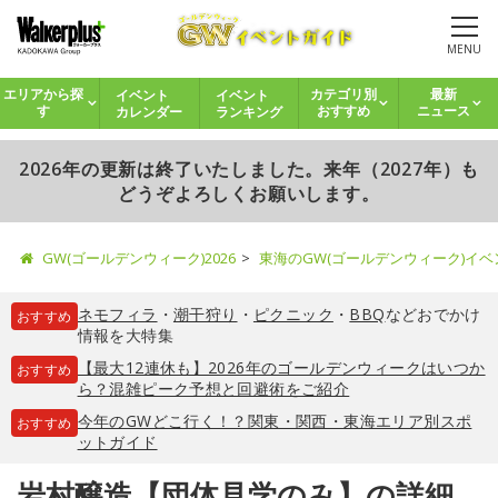
MENU
イベント
イベント
エリアから探
カテゴリ別
最新
カレンダー
ランキング
す
おすすめ
ニュース
2026年の更新は終了いたしました。来年（2027年）も
どうぞよろしくお願いします。
GW(ゴールデンウィーク)2026
東海のGW(ゴールデンウィーク)イ
ネモフィラ
・
潮干狩り
・
ピクニック
・
BBQ
などおでかけ
おすすめ
情報を大特集
【最大12連休も】2026年のゴールデンウィークはいつか
おすすめ
ら？混雑ピーク予想と回避術をご紹介
今年のGWどこ行く！？関東・関西・東海エリア別スポ
おすすめ
ットガイド
岩村醸造【団体見学のみ】の詳細