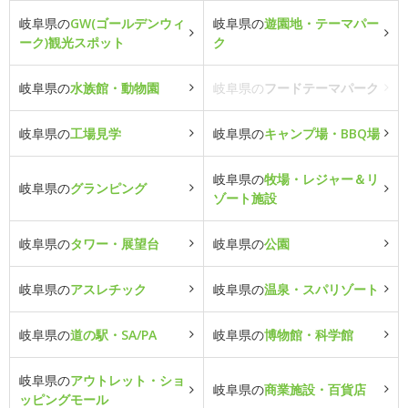
岐阜県の
GW(ゴールデンウィ
岐阜県の
遊園地・テーマパー
ーク)観光スポット
ク
岐阜県の
水族館・動物園
岐阜県の
フードテーマパーク
岐阜県の
工場見学
岐阜県の
キャンプ場・BBQ場
岐阜県の
牧場・レジャー＆リ
岐阜県の
グランピング
ゾート施設
岐阜県の
タワー・展望台
岐阜県の
公園
岐阜県の
アスレチック
岐阜県の
温泉・スパリゾート
岐阜県の
道の駅・SA/PA
岐阜県の
博物館・科学館
岐阜県の
アウトレット・ショ
岐阜県の
商業施設・百貨店
ッピングモール