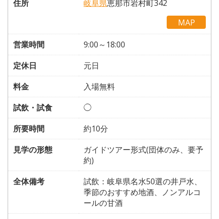
住所
岐阜県
恵那市岩村町342
MAP
営業時間
9:00～18:00
定休日
元日
料金
入場無料
試飲・試食
◯
所要時間
約10分
見学の形態
ガイドツアー形式(団体のみ、要予
約)
全体備考
試飲：岐阜県名水50選の井戸水、
季節のおすすめ地酒、ノンアルコ
ールの甘酒