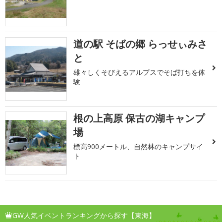
道の駅 そばの郷 らっせぃみさ
と
雄々しくそびえるアルプスでそば打ちを体
験
根の上高原 保古の湖キャンプ
場
標高900メートル、自然林のキャンプサイ
ト
GW人気イベントランキングから探す【東海】