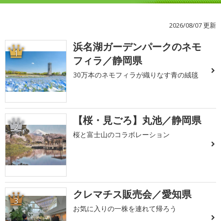
2026/08/07 更新
浜名湖ガーデンパークのネモ
1
フィラ／静岡県
30万本のネモフィラが織りなす青の絨毯
【桜・見ごろ】丸池／静岡県
2
桜と富士山のコラボレーション
クレマチス販売会／愛知県
3
お気に入りの一株を連れて帰ろう