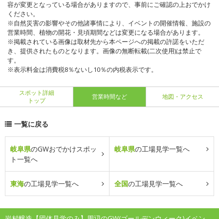
容が変更となっている場合がありますので、事前にご確認の上おでかけ
ください。
※自然災害の影響やその他諸事情により、イベントの開催情報、施設の
営業時間、植物の開花・見頃期間などは変更になる場合があります。
※掲載されている画像は取材先から本ページへの掲載の許諾をいただ
き、提供されたものとなります。画像の無断転載(二次使用)は禁止で
す。
※表示料金は消費税8％ないし10％の内税表示です。
スポット詳細
営業時間など
地図・アクセス
トップ
一覧に戻る
岐阜県
のGWおでかけスポッ
岐阜県
の工場見学一覧へ
ト一覧へ
東海
の工場見学一覧へ
全国
の工場見学一覧へ
岩村醸造【団体見学のみ】周辺のGW(ゴールデンウィーク)イベン