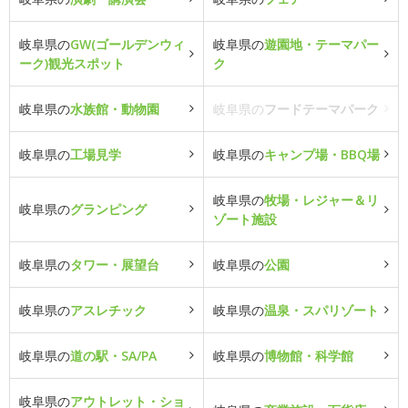
岐阜県の
GW(ゴールデンウィ
岐阜県の
遊園地・テーマパー
ーク)観光スポット
ク
岐阜県の
水族館・動物園
岐阜県の
フードテーマパーク
岐阜県の
工場見学
岐阜県の
キャンプ場・BBQ場
岐阜県の
牧場・レジャー＆リ
岐阜県の
グランピング
ゾート施設
岐阜県の
タワー・展望台
岐阜県の
公園
岐阜県の
アスレチック
岐阜県の
温泉・スパリゾート
岐阜県の
道の駅・SA/PA
岐阜県の
博物館・科学館
岐阜県の
アウトレット・ショ