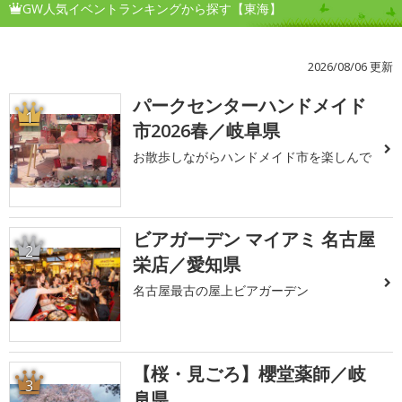
GW人気イベントランキングから探す【東海】
2026/08/06 更新
パークセンターハンドメイド
1
市2026春／岐阜県
お散歩しながらハンドメイド市を楽しんで
ビアガーデン マイアミ 名古屋
2
栄店／愛知県
名古屋最古の屋上ビアガーデン
【桜・見ごろ】櫻堂薬師／岐
3
阜県