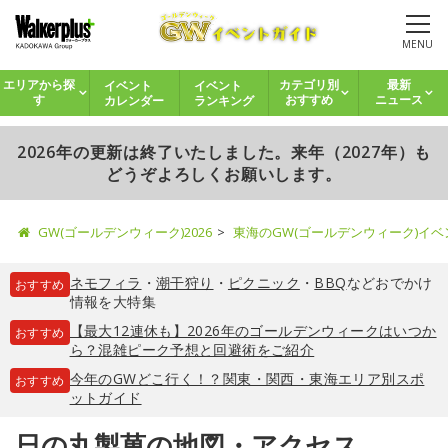
MENU
イベント
イベント
エリアから探
カテゴリ別
最新
カレンダー
ランキング
す
おすすめ
ニュース
2026年の更新は終了いたしました。来年（2027年）も
どうぞよろしくお願いします。
GW(ゴールデンウィーク)2026
東海のGW(ゴールデンウィーク)イ
ネモフィラ
・
潮干狩り
・
ピクニック
・
BBQ
などおでかけ
おすすめ
情報を大特集
【最大12連休も】2026年のゴールデンウィークはいつか
おすすめ
ら？混雑ピーク予想と回避術をご紹介
今年のGWどこ行く！？関東・関西・東海エリア別スポ
おすすめ
ットガイド
日の丸製菓の地図・アクセス