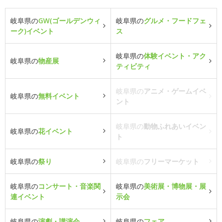
岐阜県の
GW(ゴールデンウィ
岐阜県の
グルメ・フードフェ
ーク)イベント
ス
岐阜県の
体験イベント・アク
岐阜県の
物産展
ティビティ
岐阜県の
アニメ・ゲームイベ
岐阜県の
無料イベント
ント
岐阜県の
動物ふれあいイベン
岐阜県の
花イベント
ト
岐阜県の
祭り
岐阜県の
フリーマーケット
岐阜県の
コンサート・音楽関
岐阜県の
美術展・博物展・展
連イベント
示会
岐阜県の
演劇・講演会
岐阜県の
フェア