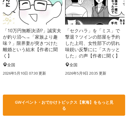
「10万円無断決済!?」誠実夫
「セクハラ」を「ミス」で
が釣り沼へ→「家族より趣
撃退？ツインの部屋を予約
味？」限界妻が突きつけた
した上司、女性部下の切れ
離婚という結末【作者に聞
味鋭い反撃にに「スカッと
く】
した」の声【作者に聞く】
全国
全国
2026年5月10日 07:30 更新
2026年5月9日 20:35 更新
GWイベント・おでかけトピックス【東海】をもっと見
る