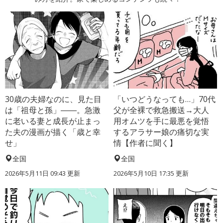
30歳の夫婦なのに、見た目
「いつどうなっても…」70代
は「祖母と孫」――。急激
父が全裸で救急搬送→大人
に老いる妻と成長が止まっ
用オムツを手に最悪を覚悟
た夫の漫画が描く「歳と幸
するアラサー娘の痛切な実
せ」
情【作者に聞く】
全国
全国
2026年5月11日 09:43 更新
2026年5月10日 17:35 更新