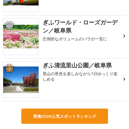
ぎふワールド・ローズガーデ
2
ン／岐阜県
圧倒的なボリュームのバラが一堂に
ぎふ清流里山公園／岐阜県
3
里山の景色を楽しみながら1日ゆっくり楽
しめる
東海のGW人気スポットランキング