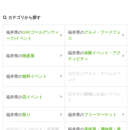
カテゴリから探す
福井県の
GW(ゴールデンウィ
福井県の
グルメ・フードフェ
ーク)イベント
ス
福井県の
体験イベント・アク
福井県の
物産展
ティビティ
福井県の
アニメ・ゲームイベ
福井県の
無料イベント
ント
福井県の
動物ふれあいイベン
福井県の
花イベント
ト
福井県の
祭り
福井県の
フリーマーケット
福井県の
コンサート・音楽関
福井県の
美術展・博物展・展