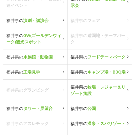
連イベント
示会
福井県の
演劇・講演会
福井県の
フェア
福井県の
GW(ゴールデンウィ
福井県の
遊園地・テーマパー
ーク)観光スポット
ク
福井県の
水族館・動物園
福井県の
フードテーマパーク
福井県の
工場見学
福井県の
キャンプ場・BBQ場
福井県の
牧場・レジャー＆リ
福井県の
グランピング
ゾート施設
福井県の
タワー・展望台
福井県の
公園
福井県の
アスレチック
福井県の
温泉・スパリゾート