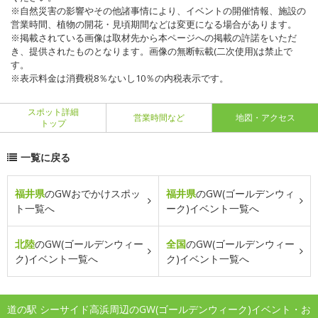
※自然災害の影響やその他諸事情により、イベントの開催情報、施設の
営業時間、植物の開花・見頃期間などは変更になる場合があります。
※掲載されている画像は取材先から本ページへの掲載の許諾をいただ
き、提供されたものとなります。画像の無断転載(二次使用)は禁止で
す。
※表示料金は消費税8％ないし10％の内税表示です。
スポット詳細
営業時間など
地図・アクセス
トップ
一覧に戻る
福井県
のGWおでかけスポッ
福井県
のGW(ゴールデンウィ
ト一覧へ
ーク)イベント一覧へ
北陸
のGW(ゴールデンウィー
全国
のGW(ゴールデンウィー
ク)イベント一覧へ
ク)イベント一覧へ
道の駅 シーサイド高浜周辺のGW(ゴールデンウィーク)イベント・お