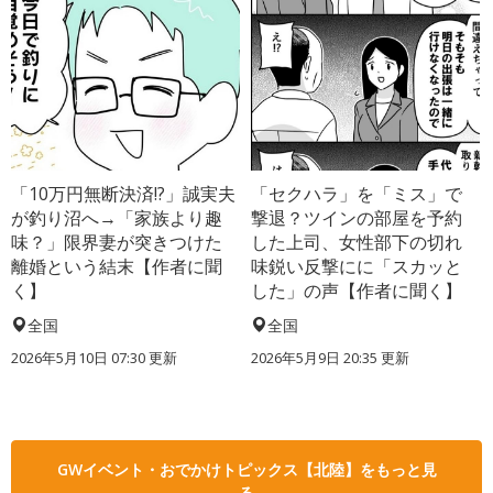
「10万円無断決済!?」誠実夫
「セクハラ」を「ミス」で
が釣り沼へ→「家族より趣
撃退？ツインの部屋を予約
味？」限界妻が突きつけた
した上司、女性部下の切れ
離婚という結末【作者に聞
味鋭い反撃にに「スカッと
く】
した」の声【作者に聞く】
全国
全国
2026年5月10日 07:30 更新
2026年5月9日 20:35 更新
GWイベント・おでかけトピックス【北陸】をもっと見
る