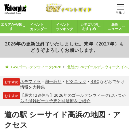
MENU
イベント
イベント
エリアから探
カテゴリ別
最新
カレンダー
ランキング
す
おすすめ
ニュース
2026年の更新は終了いたしました。来年（2027年）も
どうぞよろしくお願いします。
GW(ゴールデンウィーク)2026
北陸のGW(ゴールデンウィーク)イ
ネモフィラ
・
潮干狩り
・
ピクニック
・
BBQ
などおでかけ
おすすめ
情報を大特集
【最大12連休も】2026年のゴールデンウィークはいつか
おすすめ
ら？混雑ピーク予想と回避術をご紹介
道の駅 シーサイド高浜の地図・ア
クセス