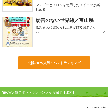
マンゴーとメロンを使用したスイーツが楽
しめる
妨害のない世界線／富山県
3
松丸さんに認められた男が贈る謎解きゲー
ム
北陸のGW人気イベントランキング
GW人気スポットランキングから探す【北陸】
2026/08/09 更新