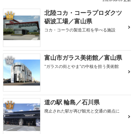
北陸コカ・コーラプロダクツ
1
砺波工場／富山県
コカ・コーラの製造工程を学べる施設
富山市ガラス美術館／富山県
2
"ガラスの街とやま”の中核を担う美術館
道の駅 輪島／石川県
3
廃止された駅が再び観光と交通の拠点に