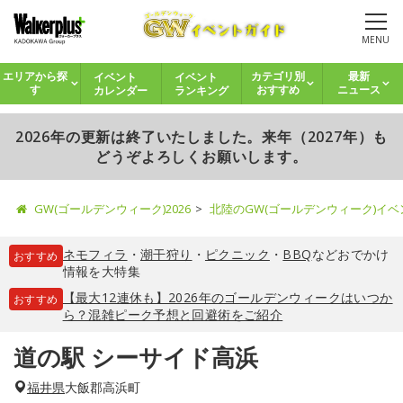
MENU
イベント
イベント
エリアから探
カテゴリ別
最新
カレンダー
ランキング
す
おすすめ
ニュース
2026年の更新は終了いたしました。来年（2027年）も
どうぞよろしくお願いします。
GW(ゴールデンウィーク)2026
北陸のGW(ゴールデンウィーク)イ
ネモフィラ
・
潮干狩り
・
ピクニック
・
BBQ
などおでかけ
おすすめ
情報を大特集
【最大12連休も】2026年のゴールデンウィークはいつか
おすすめ
ら？混雑ピーク予想と回避術をご紹介
道の駅 シーサイド高浜
福井県
大飯郡高浜町