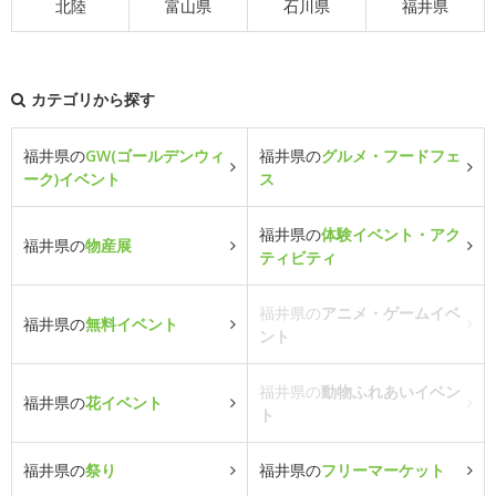
北陸
富山県
石川県
福井県
カテゴリから探す
福井県の
GW(ゴールデンウィ
福井県の
グルメ・フードフェ
ーク)イベント
ス
福井県の
体験イベント・アク
福井県の
物産展
ティビティ
福井県の
アニメ・ゲームイベ
福井県の
無料イベント
ント
福井県の
動物ふれあいイベン
福井県の
花イベント
ト
福井県の
祭り
福井県の
フリーマーケット