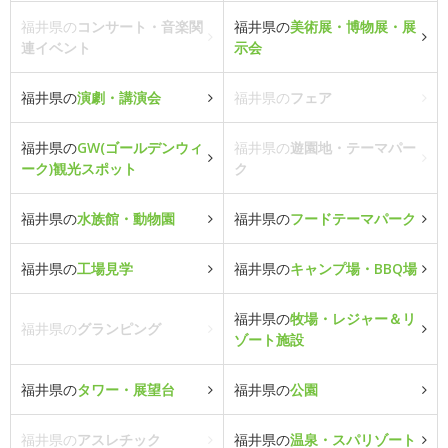
福井県の
コンサート・音楽関
福井県の
美術展・博物展・展
連イベント
示会
福井県の
演劇・講演会
福井県の
フェア
福井県の
GW(ゴールデンウィ
福井県の
遊園地・テーマパー
ーク)観光スポット
ク
福井県の
水族館・動物園
福井県の
フードテーマパーク
福井県の
工場見学
福井県の
キャンプ場・BBQ場
福井県の
牧場・レジャー＆リ
福井県の
グランピング
ゾート施設
福井県の
タワー・展望台
福井県の
公園
福井県の
アスレチック
福井県の
温泉・スパリゾート