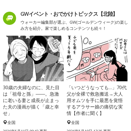
GWイベント・おでかけトピックス【北陸】
ウォーカー編集部が選ぶ、GW(ゴールデンウィーク)の楽し
み方を紹介。家で楽しめるコンテンツも続々！
30歳の夫婦なのに、見た目
「いつどうなっても…」70代
は「祖母と孫」――。急激
父が全裸で救急搬送→大人
に老いる妻と成長が止まっ
用オムツを手に最悪を覚悟
た夫の漫画が描く「歳と幸
するアラサー娘の痛切な実
せ」
情【作者に聞く】
全国
全国
2026年5月11日 09:43 更新
2026年5月10日 17:35 更新