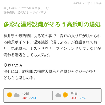
道の駅 シーサイド高浜
美しい海沿いに立つ景観スポットだ
画像提供：道の駅 シーサイド高浜
多彩な温浴設備がそろう高浜町の湯処
福井県の最西端にある道の駅で、青戸の入り江が眺められ
る絶景ポイント。温浴施設「湯っぷる」が併設されてお
り、気泡風呂、ミストサウナ、フィンランドサウナなどが
備わる湯処としても人気だ。
見どころ
湯処には、純和風の檜露天風呂と洋風ジャグジーがあり、
どちらも楽しめる。
今日
明日
38℃
／
26℃
34℃
／
26℃