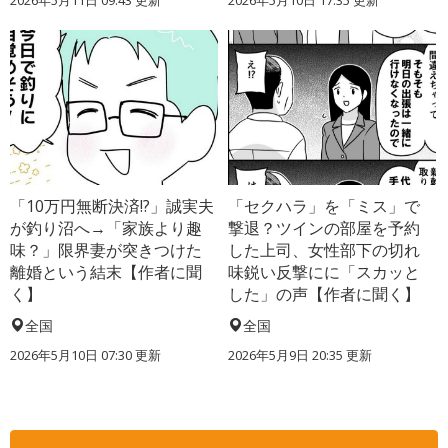
「10万円無断決済!?」誠実夫
「セクハラ」を「ミス」で
が釣り沼へ→「家族より趣
撃退？ツインの部屋を予約
味？」限界妻が突きつけた
した上司、女性部下の切れ
離婚という結末【作者に聞
味鋭い反撃にに「スカッと
く】
した」の声【作者に聞く】
全国
全国
2026年5月10日 07:30 更新
2026年5月9日 20:35 更新