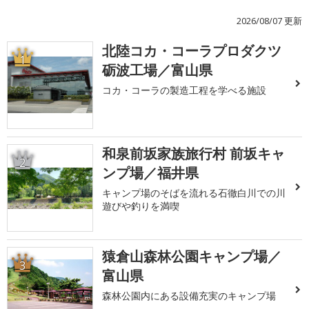
2026/08/07 更新
北陸コカ・コーラプロダクツ
1
砺波工場／富山県
コカ・コーラの製造工程を学べる施設
和泉前坂家族旅行村 前坂キャ
2
ンプ場／福井県
キャンプ場のそばを流れる石徹白川での川
遊びや釣りを満喫
猿倉山森林公園キャンプ場／
3
富山県
森林公園内にある設備充実のキャンプ場