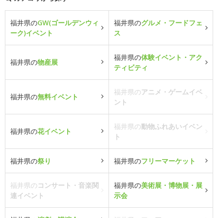
福井県の
GW(ゴールデンウィ
福井県の
グルメ・フードフェ
ーク)イベント
ス
福井県の
体験イベント・アク
福井県の
物産展
ティビティ
福井県の
アニメ・ゲームイベ
福井県の
無料イベント
ント
福井県の
動物ふれあいイベン
福井県の
花イベント
ト
福井県の
祭り
福井県の
フリーマーケット
福井県の
コンサート・音楽関
福井県の
美術展・博物展・展
連イベント
示会