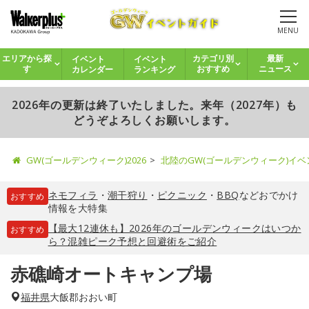
MENU
イベント
イベント
エリアから探
カテゴリ別
最新
カレンダー
ランキング
す
おすすめ
ニュース
2026年の更新は終了いたしました。来年（2027年）も
どうぞよろしくお願いします。
GW(ゴールデンウィーク)2026
北陸のGW(ゴールデンウィーク)イ
ネモフィラ
・
潮干狩り
・
ピクニック
・
BBQ
などおでかけ
おすすめ
情報を大特集
【最大12連休も】2026年のゴールデンウィークはいつか
おすすめ
ら？混雑ピーク予想と回避術をご紹介
赤礁崎オートキャンプ場
福井県
大飯郡おおい町