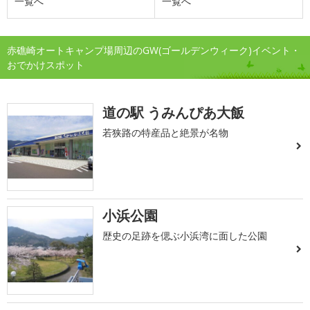
一覧へ
一覧へ
赤礁崎オートキャンプ場周辺のGW(ゴールデンウィーク)イベント・
おでかけスポット
道の駅 うみんぴあ大飯
若狭路の特産品と絶景が名物
小浜公園
歴史の足跡を偲ぶ小浜湾に面した公園