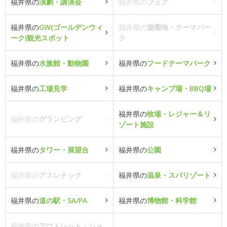
福井県の
演劇・講演会
福井県の
フェア
福井県の
GW(ゴールデンウィ
福井県の
遊園地・テーマパー
ーク)観光スポット
ク
福井県の
水族館・動物園
福井県の
フードテーマパーク
福井県の
工場見学
福井県の
キャンプ場・BBQ場
福井県の
牧場・レジャー＆リ
福井県の
グランピング
ゾート施設
福井県の
タワー・展望台
福井県の
公園
福井県の
アスレチック
福井県の
温泉・スパリゾート
福井県の
道の駅・SA/PA
福井県の
博物館・科学館
福井県の
アウトレット・ショ