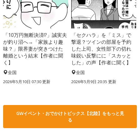
「10万円無断決済!?」誠実夫
「セクハラ」を「ミス」で
が釣り沼へ→「家族より趣
撃退？ツインの部屋を予約
味？」限界妻が突きつけた
した上司、女性部下の切れ
離婚という結末【作者に聞
味鋭い反撃にに「スカッと
く】
した」の声【作者に聞く】
全国
全国
2026年5月10日 07:30 更新
2026年5月9日 20:35 更新
GWイベント・おでかけトピックス【北陸】をもっと見
る