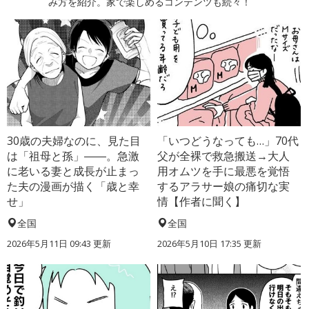
み方を紹介。家で楽しめるコンテンツも続々！
30歳の夫婦なのに、見た目
「いつどうなっても…」70代
は「祖母と孫」――。急激
父が全裸で救急搬送→大人
に老いる妻と成長が止まっ
用オムツを手に最悪を覚悟
た夫の漫画が描く「歳と幸
するアラサー娘の痛切な実
せ」
情【作者に聞く】
全国
全国
2026年5月11日 09:43 更新
2026年5月10日 17:35 更新